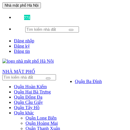
Nhà mặt phố Hà Nội
Đã có
771
tin được đăng!
Đăng nhập
Đăng ký
Đăng tin
NHÀ MẶT PHỐ
Quận Ba Đình
Quận Hoàn Kiếm
Quận Hai Bà Trưng
Quận Đống Đa
Quận Cầu Giấy
Quận Tây Hồ
Quận khác
Quận Long Biên
Quận Hoàng Mai
Quận Thanh Xuân