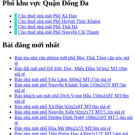
Phố khu vực Quận Đống Đa
2
Cho thuê nhà mặt Phố Xã Đàn
1
Cho thuê nhà mặt Phố Huỳnh Thúc Kháng
1
Cho thuê nhà mặt Phố Thái Hà
1
Cho thuê nhà mặt Phố Nguyễn Chí Thanh
Bài đăng mới nhất
Bán tòa nhà văn phòng mặt phố Mạc Thái Tông căn góc giá
rẻ
Bán đất mặt phố Đỗ Đức Dục, Miếu Đầm 563m2 MT:18m
giá rẻ
Bán nhà mặt phố Yên Lãng 300m2 MT:15m giá rẻ
Bán nhà mặt phố Nguyễn Khánh Toàn 110m2x5T MT:5m
giá rẻ
Bán khách sạn mặt phố Dịch Vọng Hậu 150m2x8T MT:8m
giá rẻ
Bán nhà mặt phố Xã Đàn 92m2x8T MT:6m giá rẻ
Bán nhà mặt phố Nguyễn Xiển 92m2x7T MT:5,2m giá rẻ
Bán nhà mặt phố Dương Đình Nghệ 108m2x8T MT:5,4m giá
rẻ
Bán nhà mặt phố Hòa Mã 98m2x5T MT:6m giá rẻ
Bán nhà mặt phố Trần Hưng Đạo 430m2x12T MT:14m giá