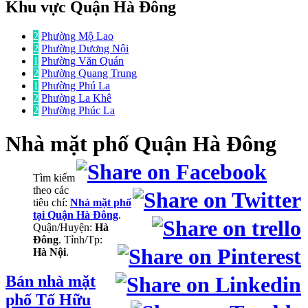
Khu vực Quận Hà Đông
2
Phường Mộ Lao
2
Phường Dương Nội
1
Phường Văn Quán
2
Phường Quang Trung
1
Phường Phú La
2
Phường La Khê
2
Phường Phúc La
Nhà mặt phố
Quận Hà Đông
Tìm kiếm
theo các
tiêu chí:
Nhà mặt phố
tại Quận Hà Đông
.
Quận/Huyện:
Hà
Đông
. Tỉnh/Tp:
Hà Nội
.
Bán nhà mặt
phố Tố Hữu