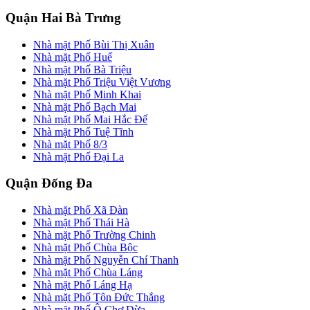
Quận Hai Bà Trưng
Nhà mặt Phố Bùi Thị Xuân
Nhà mặt Phố Huế
Nhà mặt Phố Bà Triệu
Nhà mặt Phố Triệu Việt Vương
Nhà mặt Phố Minh Khai
Nhà mặt Phố Bạch Mai
Nhà mặt Phố Mai Hắc Đế
Nhà mặt Phố Tuệ Tĩnh
Nhà mặt Phố 8/3
Nhà mặt Phố Đại La
Quận Đống Đa
Nhà mặt Phố Xã Đàn
Nhà mặt Phố Thái Hà
Nhà mặt Phố Trường Chinh
Nhà mặt Phố Chùa Bộc
Nhà mặt Phố Nguyễn Chí Thanh
Nhà mặt Phố Chùa Láng
Nhà mặt Phố Láng Hạ
Nhà mặt Phố Tôn Đức Thắng
Nhà mặt Phố Ô Chợ Dừa