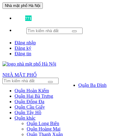
Nhà mặt phố Hà Nội
Đã có
771
tin được đăng!
Đăng nhập
Đăng ký
Đăng tin
NHÀ MẶT PHỐ
Quận Ba Đình
Quận Hoàn Kiếm
Quận Hai Bà Trưng
Quận Đống Đa
Quận Cầu Giấy
Quận Tây Hồ
Quận khác
Quận Long Biên
Quận Hoàng Mai
Quận Thanh Xuân