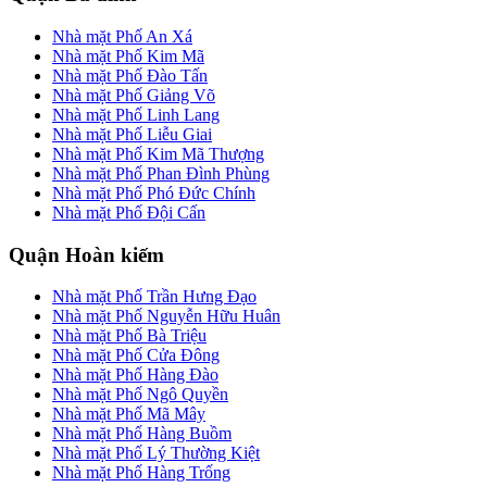
Nhà mặt Phố An Xá
Nhà mặt Phố Kim Mã
Nhà mặt Phố Đào Tấn
Nhà mặt Phố Giảng Võ
Nhà mặt Phố Linh Lang
Nhà mặt Phố Liễu Giai
Nhà mặt Phố Kim Mã Thượng
Nhà mặt Phố Phan Đình Phùng
Nhà mặt Phố Phó Đức Chính
Nhà mặt Phố Đội Cấn
Quận Hoàn kiếm
Nhà mặt Phố Trần Hưng Đạo
Nhà mặt Phố Nguyễn Hữu Huân
Nhà mặt Phố Bà Triệu
Nhà mặt Phố Cửa Đông
Nhà mặt Phố Hàng Đào
Nhà mặt Phố Ngô Quyền
Nhà mặt Phố Mã Mây
Nhà mặt Phố Hàng Buồm
Nhà mặt Phố Lý Thường Kiệt
Nhà mặt Phố Hàng Trống