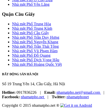
Nhà mặt Phố Yên Lãng
Quận Cầu Giấy
Nhà mặt Phố Trung Hòa
Nhà mặt Phố Trung Kính
Nhà mặt Phố Cầu Giấy
Nhà mặt Phố Trần Duy Hưng
Nhà mặt Phố Nguyễn Khang
Nhà mặt Phố Trần Thái Tông
Nhà mặt Phố Vũ Phạm Hàm
Nhà mặt Phố Đỗ Quang
Nhà mặt Phố Dịch Vọng Hậu
Nhà mặt Phố Hoàng Quốc Việt
BẤT ĐỘNG SẢN HÀ NỘI
Số 19 Trung Yên 14, Cầu Giấy, Hà Nội
Hotline:
0917836226
|
Email:
nhamatpho.net@gmail.com
|
Facebook:
nhamatpho.net
|
Twitter:
nhamatphonet
Copyright © 2015 nhamatpho.net ®