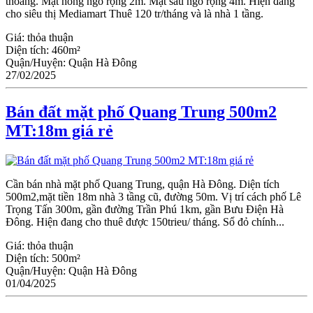
thoáng. Mặt hông ngõ rộng 2m. Mặt sau ngõ rộng 4m. Hiện đang
cho siêu thị Mediamart Thuê 120 tr/tháng và là nhà 1 tầng.
Giá:
thỏa thuận
Diện tích:
460m²
Quận/Huyện:
Quận Hà Đông
27/02/2025
Bán đất mặt phố Quang Trung 500m2
MT:18m giá rẻ
Cần bán nhà mặt phố Quang Trung, quận Hà Đông. Diện tích
500m2,mặt tiền 18m nhà 3 tầng cũ, đường 50m. Vị trí cách phố Lê
Trọng Tấn 300m, gần đường Trần Phú 1km, gần Bưu Điện Hà
Đông. Hiện đang cho thuê được 150trieu/ tháng. Sổ đỏ chính...
Giá:
thỏa thuận
Diện tích:
500m²
Quận/Huyện:
Quận Hà Đông
01/04/2025