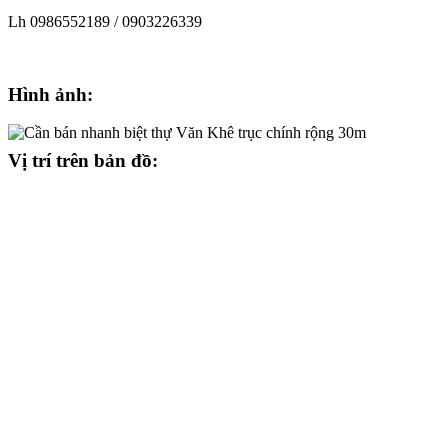
Lh 0986552189 / 0903226339
Hình ảnh:
Vị trí trên bản đồ: