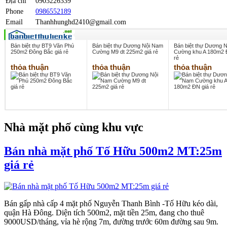
Địa chỉ
0903226339
Phone
0986552189
Email
Thanhhunghd2410@gmail.com
Bán biệt thự BT9 Văn Phú
Bán biệt thự Dương Nội Nam
Bán biệt thự Dương 
250m2 Đông Bắc giá rẻ
Cường M9 dt 225m2 giá rẻ
Cường khu A 180m2 
rẻ
thỏa thuận
thỏa thuận
thỏa thuận
Nhà mặt phố cùng khu vực
Bán nhà mặt phố Tố Hữu 500m2 MT:25m
giá rẻ
Bán gấp nhà cấp 4 mặt phố Nguyễn Thanh Bình -Tố Hữu kéo dài,
quận Hà Đông. Diện tích 500m2, mặt tiền 25m, đang cho thuê
9000USD/tháng, vỉa hè rộng 7m, đường trước 60m đường sau 9m.