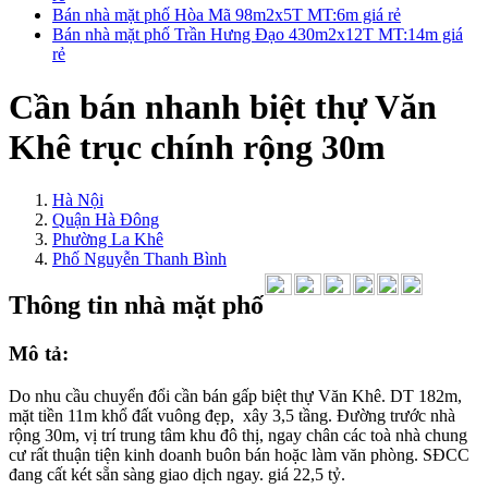
Bán nhà mặt phố Hòa Mã 98m2x5T MT:6m giá rẻ
Bán nhà mặt phố Trần Hưng Đạo 430m2x12T MT:14m giá
rẻ
Cần bán nhanh biệt thự Văn
Khê trục chính rộng 30m
Hà Nội
Quận Hà Đông
Phường La Khê
Phố Nguyễn Thanh Bình
Thông tin nhà mặt phố
Mô tả:
Do nhu cầu chuyển đổi cần bán gấp biệt thự Văn Khê. DT 182m,
mặt tiền 11m khổ đất vuông đẹp, xây 3,5 tầng. Đường trước nhà
rộng 30m, vị trí trung tâm khu đô thị, ngay chân các toà nhà chung
cư rất thuận tiện kinh doanh buôn bán hoặc làm văn phòng. SĐCC
đang cất két sẵn sàng giao dịch ngay. giá 22,5 tỷ.