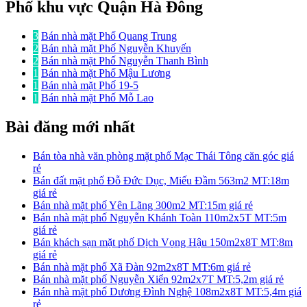
Phố khu vực Quận Hà Đông
3
Bán nhà mặt Phố Quang Trung
2
Bán nhà mặt Phố Nguyễn Khuyến
2
Bán nhà mặt Phố Nguyễn Thanh Bình
1
Bán nhà mặt Phố Mậu Lương
1
Bán nhà mặt Phố 19-5
1
Bán nhà mặt Phố Mỗ Lao
Bài đăng mới nhất
Bán tòa nhà văn phòng mặt phố Mạc Thái Tông căn góc giá
rẻ
Bán đất mặt phố Đỗ Đức Dục, Miếu Đầm 563m2 MT:18m
giá rẻ
Bán nhà mặt phố Yên Lãng 300m2 MT:15m giá rẻ
Bán nhà mặt phố Nguyễn Khánh Toàn 110m2x5T MT:5m
giá rẻ
Bán khách sạn mặt phố Dịch Vọng Hậu 150m2x8T MT:8m
giá rẻ
Bán nhà mặt phố Xã Đàn 92m2x8T MT:6m giá rẻ
Bán nhà mặt phố Nguyễn Xiển 92m2x7T MT:5,2m giá rẻ
Bán nhà mặt phố Dương Đình Nghệ 108m2x8T MT:5,4m giá
rẻ