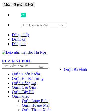
Nhà mặt phố Hà Nội
Đã có
771
tin được đăng!
Đăng nhập
Đăng ký
Đăng tin
NHÀ MẶT PHỐ
Quận Ba Đình
Quận Hoàn Kiếm
Quận Hai Bà Trưng
Quận Đống Đa
Quận Cầu Giấy
Quận Tây Hồ
Quận khác
Quận Long Biên
Quận Hoàng Mai
Quận Thanh Xuân