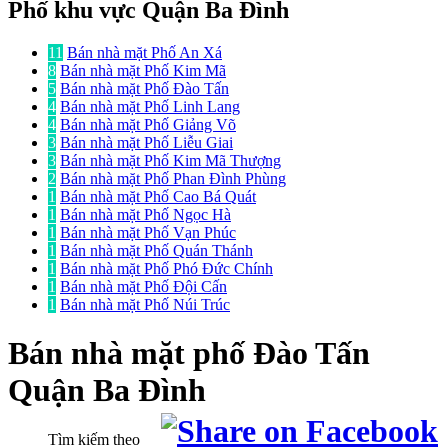
Phố khu vực Quận Ba Đình
11
Bán nhà mặt Phố An Xá
8
Bán nhà mặt Phố Kim Mã
5
Bán nhà mặt Phố Đào Tấn
4
Bán nhà mặt Phố Linh Lang
4
Bán nhà mặt Phố Giảng Võ
3
Bán nhà mặt Phố Liễu Giai
3
Bán nhà mặt Phố Kim Mã Thượng
2
Bán nhà mặt Phố Phan Đình Phùng
1
Bán nhà mặt Phố Cao Bá Quát
1
Bán nhà mặt Phố Ngọc Hà
1
Bán nhà mặt Phố Vạn Phúc
1
Bán nhà mặt Phố Quán Thánh
1
Bán nhà mặt Phố Phó Đức Chính
1
Bán nhà mặt Phố Đội Cấn
1
Bán nhà mặt Phố Núi Trúc
Bán nhà mặt phố
Đào Tấn
Quận Ba Đình
Tìm kiếm theo