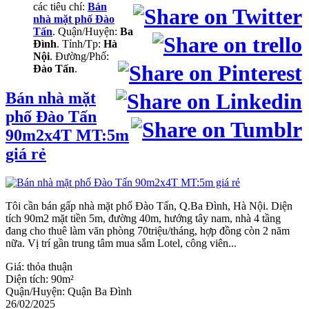
các tiêu chí:
Bán
nhà mặt phố Đào
Tấn
. Quận/Huyện:
Ba
Đình
. Tỉnh/Tp:
Hà
Nội
. Đường/Phố:
Đào Tấn
.
Bán nhà mặt
phố Đào Tấn
90m2x4T MT:5m
giá rẻ
Tôi cần bán gấp nhà mặt phố Đào Tấn, Q.Ba Đình, Hà Nội. Diện
tích 90m2 mặt tiền 5m, đường 40m, hướng tây nam, nhà 4 tầng
đang cho thuê làm văn phòng 70triệu/tháng, hợp đồng còn 2 năm
nữa. Vị trí gần trung tâm mua sắm Lotel, công viên...
Giá:
thỏa thuận
Diện tích:
90m²
Quận/Huyện:
Quận Ba Đình
26/02/2025