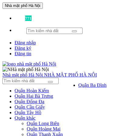
Nhà mặt phố Hà Nội
Đã có
771
tin được đăng!
Đăng nhập
Đăng ký
Đăng tin
Nhà mặt phố Hà Nội
NHÀ MẶT PHỐ HÀ NỘI
Quận Ba Đình
Quận Hoàn Kiếm
Quận Hai Bà Trưng
Quận Đống Đa
Quận Cầu Giấy
Quận Tây Hồ
Quận khác
Quận Long Biên
Quận Hoàng Mai
Quận Thanh Xuân