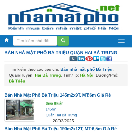
Nhà
BÁN NHÀ MẶT PHỐ
BÀ TRIỆU QUẬN HAI BÀ TRƯNG
mặt
phố
Tìm kiếm theo các tiêu chí:
Bán nhà mặt phố Bà Triệu
.
Hà
Quận/Huyện:
Hai Bà Trưng
. Tỉnh/Tp:
Hà Nội
. Đường/Phố:
Bà Triệu
.
Nội
Bán Nhà Mặt Phố Bà Triệu 145m2x9T, MT:6m Giá Rẻ
thỏa thuận
145m²
Quận Hai Bà Trưng
20/02/2025
Bán Nhà Mặt Phố Bà Triệu 190m2x12T, MT:6,5m Giá Rẻ