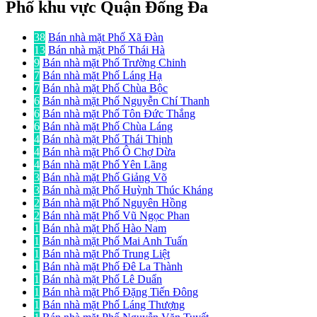
Phố khu vực Quận Đống Đa
38
Bán nhà mặt Phố Xã Đàn
13
Bán nhà mặt Phố Thái Hà
9
Bán nhà mặt Phố Trường Chinh
7
Bán nhà mặt Phố Láng Hạ
7
Bán nhà mặt Phố Chùa Bộc
6
Bán nhà mặt Phố Nguyễn Chí Thanh
6
Bán nhà mặt Phố Tôn Đức Thắng
6
Bán nhà mặt Phố Chùa Láng
4
Bán nhà mặt Phố Thái Thịnh
4
Bán nhà mặt Phố Ô Chợ Dừa
4
Bán nhà mặt Phố Yên Lãng
3
Bán nhà mặt Phố Giảng Võ
3
Bán nhà mặt Phố Huỳnh Thúc Kháng
2
Bán nhà mặt Phố Nguyên Hồng
2
Bán nhà mặt Phố Vũ Ngọc Phan
1
Bán nhà mặt Phố Hào Nam
1
Bán nhà mặt Phố Mai Anh Tuấn
1
Bán nhà mặt Phố Trung Liệt
1
Bán nhà mặt Phố Đê La Thành
1
Bán nhà mặt Phố Lê Duẩn
1
Bán nhà mặt Phố Đặng Tiến Đông
1
Bán nhà mặt Phố Láng Thượng