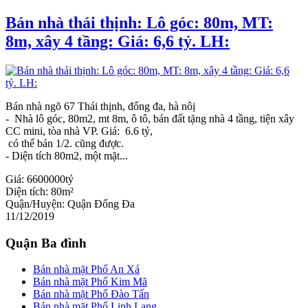
Bán nhà thái thịnh: Lô góc: 80m, MT:
8m, xây 4 tầng: Giá: 6,6 tỷ. LH:
Bán nhà ngõ 67 Thái thịnh, đống đa, hà nôị
- Nhà lô góc, 80m2, mt 8m, ô tô, bán đất tặng nhà 4 tầng, tiện xây
CC mini, tòa nhà VP. Giá: 6.6 tỷ,
có thể bán 1/2. cũng được.
- Diện tích 80m2, một mặt...
Giá:
6600000tỷ
Diện tích:
80m²
Quận/Huyện:
Quận Đống Đa
11/12/2019
Quận Ba đình
Bán nhà mặt Phố An Xá
Bán nhà mặt Phố Kim Mã
Bán nhà mặt Phố Đào Tấn
Bán nhà mặt Phố Linh Lang