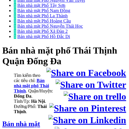
1
Bán nhà mặt Phố Nguyễn Văn Tuyết
1
Bán nhà mặt Phố Tây Sơn
1
Bán nhà mặt Phố Nam Đồng
1
Bán nhà mặt Phố La Thành
1
Bán nhà mặt Phố Hoàng Cầu
1
Bán nhà mặt Phố Nguyễn Thái Học
1
Bán nhà mặt Phố Xã Đàn 2
1
Bán nhà mặt Phố Hồ Đắc Di
Bán nhà mặt phố
Thái Thịnh
Quận Đống Đa
Tìm kiếm theo
các tiêu chí:
Bán
nhà mặt phố Thái
Thịnh
. Quận/Huyện:
Đống Đa
.
Tỉnh/Tp:
Hà Nội
.
Đường/Phố:
Thái
Thịnh
.
Bán nhà mặt