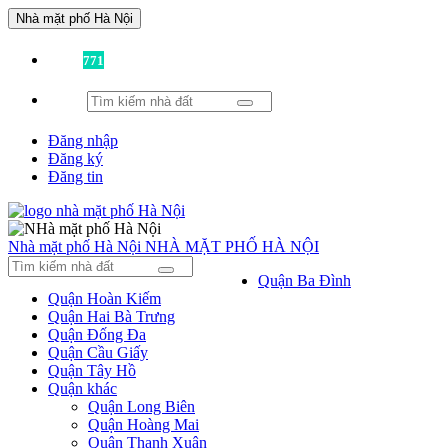
Nhà mặt phố Hà Nội
Đã có
771
tin được đăng!
Đăng nhập
Đăng ký
Đăng tin
Nhà mặt phố Hà Nội
NHÀ MẶT PHỐ HÀ NỘI
Quận Ba Đình
Quận Hoàn Kiếm
Quận Hai Bà Trưng
Quận Đống Đa
Quận Cầu Giấy
Quận Tây Hồ
Quận khác
Quận Long Biên
Quận Hoàng Mai
Quận Thanh Xuân