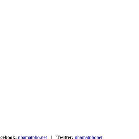
cebook:
nhamatpho.net
|
Twitter:
nhamatphonet