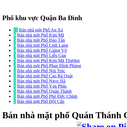
Phố khu vực Quận Ba Đình
11
Bán nhà mặt Phố An Xá
8
Bán nhà mặt Phố Kim Mã
5
Bán nhà mặt Phố Đào Tấn
4
Bán nhà mặt Phố Linh Lang
4
Bán nhà mặt Phố Giảng Võ
3
Bán nhà mặt Phố Liễu Giai
3
Bán nhà mặt Phố Kim Mã Thượng
2
Bán nhà mặt Phố Phan Đình Phùng
1
Bán nhà mặt Phố Núi Trúc
1
Bán nhà mặt Phố Cao Bá Quát
1
Bán nhà mặt Phố Ngọc Hà
1
Bán nhà mặt Phố Vạn Phúc
1
Bán nhà mặt Phố Quán Thánh
1
Bán nhà mặt Phố Phó Đức Chính
1
Bán nhà mặt Phố Đội Cấn
Bán nhà mặt phố
Quán Thánh 