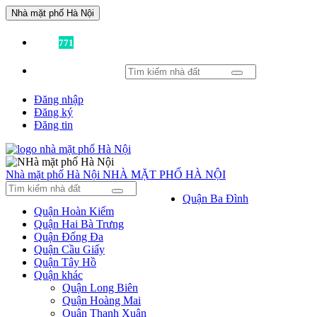
Nhà mặt phố Hà Nội
Đã có
771
tin được đăng!
Đăng nhập
Đăng ký
Đăng tin
Nhà mặt phố Hà Nội
NHÀ MẶT PHỐ HÀ NỘI
Quận Ba Đình
Quận Hoàn Kiếm
Quận Hai Bà Trưng
Quận Đống Đa
Quận Cầu Giấy
Quận Tây Hồ
Quận khác
Quận Long Biên
Quận Hoàng Mai
Quận Thanh Xuân