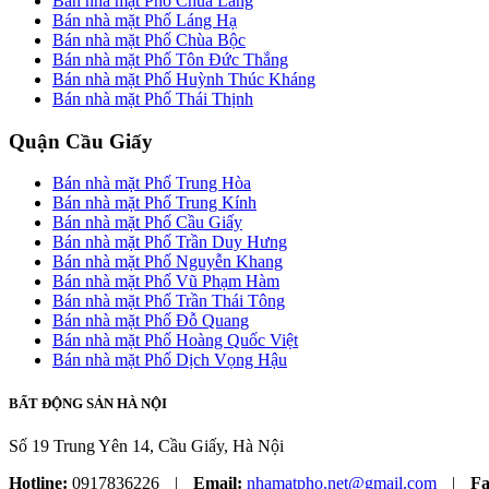
Bán nhà mặt Phố Chùa Láng
Bán nhà mặt Phố Láng Hạ
Bán nhà mặt Phố Chùa Bộc
Bán nhà mặt Phố Tôn Đức Thắng
Bán nhà mặt Phố Huỳnh Thúc Kháng
Bán nhà mặt Phố Thái Thịnh
Quận Cầu Giấy
Bán nhà mặt Phố Trung Hòa
Bán nhà mặt Phố Trung Kính
Bán nhà mặt Phố Cầu Giấy
Bán nhà mặt Phố Trần Duy Hưng
Bán nhà mặt Phố Nguyễn Khang
Bán nhà mặt Phố Vũ Phạm Hàm
Bán nhà mặt Phố Trần Thái Tông
Bán nhà mặt Phố Đỗ Quang
Bán nhà mặt Phố Hoàng Quốc Việt
Bán nhà mặt Phố Dịch Vọng Hậu
BẤT ĐỘNG SẢN HÀ NỘI
Số 19 Trung Yên 14, Cầu Giấy, Hà Nội
Hotline:
0917836226
|
Email:
nhamatpho.net@gmail.com
|
Fa