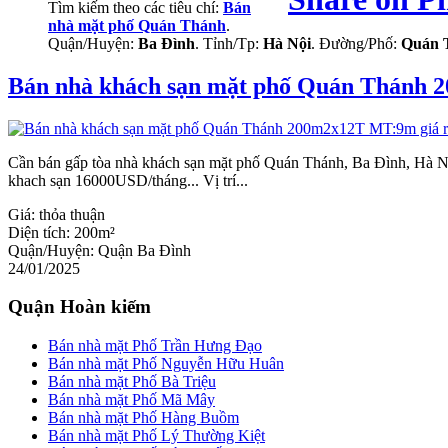
Tìm kiếm theo các tiêu chí:
Bán
nhà mặt phố Quán Thánh
.
Quận/Huyện:
Ba Đình
. Tỉnh/Tp:
Hà Nội
. Đường/Phố:
Quán 
Bán nhà khách sạn mặt phố Quán Thánh 
Cần bán gấp tòa nhà khách sạn mặt phố Quán Thánh, Ba Đình, Hà Nộ
khach sạn 16000USD/tháng... Vị trí...
Giá:
thỏa thuận
Diện tích:
200m²
Quận/Huyện:
Quận Ba Đình
24/01/2025
Quận Hoàn kiếm
Bán nhà mặt Phố Trần Hưng Đạo
Bán nhà mặt Phố Nguyễn Hữu Huân
Bán nhà mặt Phố Bà Triệu
Bán nhà mặt Phố Mã Mây
Bán nhà mặt Phố Hàng Buồm
Bán nhà mặt Phố Lý Thường Kiệt