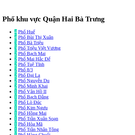
Phố khu vực Quận Hai Bà Trưng
4
Phố Huế
4
Phố Bùi Thị Xuân
3
Phố Bà Triệu
3
Phố Triệu Việt Vương
2
Phố Bạch Mai
2
Phố Mai Hắc Đế
2
Phố Tuệ Tĩnh
2
Phố 8/3
2
Phố Đại La
2
Phố Nguyễn Du
2
Phố Minh Khai
1
Phố Vân Hồ II
1
Phố Bạch Đằng
1
Phố Lò Đúc
1
Phố Kim Ngưu
1
Phố Hồng Mai
1
Phố Trần Xuân Soạn
1
Phố Hòa Mã
1
Phố Trần Nhân Tông
1
Phố Hàng Chuối