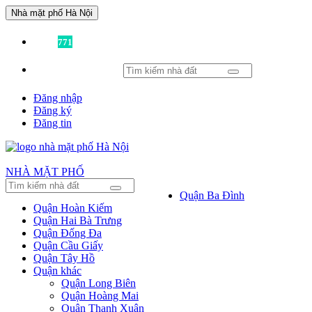
Nhà mặt phố Hà Nội
Đã có
771
tin được đăng!
Đăng nhập
Đăng ký
Đăng tin
NHÀ MẶT PHỐ
Quận Ba Đình
Quận Hoàn Kiếm
Quận Hai Bà Trưng
Quận Đống Đa
Quận Cầu Giấy
Quận Tây Hồ
Quận khác
Quận Long Biên
Quận Hoàng Mai
Quận Thanh Xuân