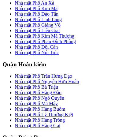
Nhà mặt Phố An Xá
Nhà mặt Phố Kim Mã
Nhà mặt Phố Đào Tấn
Nhà mặt Phố Linh Lang
Nhà mặt Phố Giảng Võ
Nhà mặt Phố Liễu Giai
Nhà mặt Phố Kim Mã Thượng
Nhà mặt Phố Phan Đình Phùng
Nhà mặt Phố Đội Cấn
Nhà mặt Phố Núi Trúc
Quận Hoàn kiếm
Nhà mặt Phố Trần Hưng Đạo
Nhà mặt Phố Nguyễn Hữu Huân
Nhà mặt Phố Bà Triệu
Nhà mặt Phố Hàng Đào
Nhà mặt Phố Ngô Quyền
Nhà mặt Phố Mã Mây
Nhà mặt Phố Hàng Buồm
Nhà mặt Phố Lý Thường Kiệt
Nhà mặt Phố Hàng Trống
Nhà mặt Phố Hàng Gai