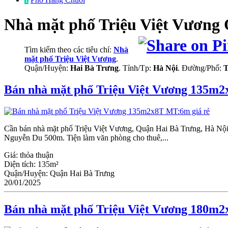
Nhà mặt phố
Triệu Việt Vương
Tìm kiếm theo các tiêu chí:
Nhà
mặt phố Triệu Việt Vương
.
Quận/Huyện:
Hai Bà Trưng
. Tỉnh/Tp:
Hà Nội
. Đường/Phố:
T
Bán nhà mặt phố Triệu Việt Vương 135m2
Cần bán nhà mặt phố Triệu Việt Vương, Quận Hai Bà Trưng, Hà Nội.
Nguyễn Du 500m. Tiện làm văn phòng cho thuê,...
Giá:
thỏa thuận
Diện tích:
135m²
Quận/Huyện:
Quận Hai Bà Trưng
20/01/2025
Bán nhà mặt phố Triệu Việt Vương 180m2