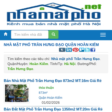
NHÀ MẶT PHỐ
TRẦN HƯNG ĐẠO QUẬN HOÀN KIẾM
Tìm kiếm theo các tiêu chí:
Nhà mặt phố Trần Hưng Đạo
.
Quận/Huyện:
Hoàn Kiếm
. Tỉnh/Tp:
Hà Nội
. Đường/Phố:
Trần Hưng Đạo
.
Bán Nhà Mặt Phố Trần Hưng Đạo 873m2 MT:16m Giá Rẻ
thỏa thuận
873m²
Quận Hoàn Kiếm
01/02/2026
Bán Đất Mặt Phố Trần Hưng Đạo 1350m2 MT:20m Giá Rẻ