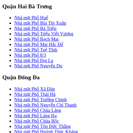
Quận Hai Bà Trưng
Nhà mặt Phố Huế
Nhà mặt Phố Bùi Thị Xuân
Nhà mặt Phố Bà Triệu
Nhà mặt Phố Triệu Việt Vương
Nhà mặt Phố Bạch Mai
Nhà mặt Phố Mai Hắc Đế
Nhà mặt Phố Tuệ Tĩnh
Nhà mặt Phố 8/3
Nhà mặt Phố Đại La
Nhà mặt Phố Nguyễn Du
Quận Đống Đa
Nhà mặt Phố Xã Đàn
Nhà mặt Phố Thái Hà
Nhà mặt Phố Trường Chinh
Nhà mặt Phố Nguyễn Chí Thanh
Nhà mặt Phố Chùa Láng
Nhà mặt Phố Láng Hạ
Nhà mặt Phố Chùa Bộc
Nhà mặt Phố Tôn Đức Thắng
Nhà mặt Phố Huỳnh Thúc Kháng