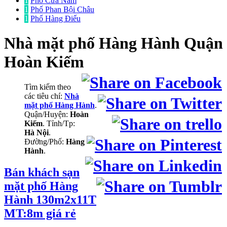
1
Phố Cửa Nam
1
Phố Phan Bội Châu
1
Phố Hàng Điếu
Nhà mặt phố
Hàng Hành Quận
Hoàn Kiếm
Tìm kiếm theo
các tiêu chí:
Nhà
mặt phố Hàng Hành
.
Quận/Huyện:
Hoàn
Kiếm
. Tỉnh/Tp:
Hà Nội
.
Đường/Phố:
Hàng
Hành
.
Bán khách sạn
mặt phố Hàng
Hành 130m2x11T
MT:8m giá rẻ