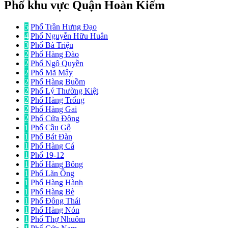
Phố khu vực Quận Hoàn Kiếm
5
Phố Trần Hưng Đạo
4
Phố Nguyễn Hữu Huân
3
Phố Bà Triệu
2
Phố Hàng Đào
2
Phố Ngô Quyền
2
Phố Mã Mây
2
Phố Hàng Buồm
2
Phố Lý Thường Kiệt
2
Phố Hàng Trống
2
Phố Hàng Gai
2
Phố Cửa Đông
1
Phố Cầu Gỗ
1
Phố Bát Đàn
1
Phố Hàng Cá
1
Phố 19-12
1
Phố Hàng Bông
1
Phố Lãn Ông
1
Phố Hàng Hành
1
Phố Hàng Bè
1
Phố Đông Thái
1
Phố Hàng Nón
1
Phố Thợ Nhuôm