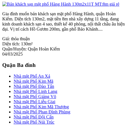
Gia đình muốn bán khách sạn mặt phố Hàng Hành, quận Hoàn
Kiếm. Diện tích 130m2, mặt tiền 8m nhà xây dựng 11 tầng, đang
kinh doanh khách sạn 4 sao, thiết kế 40 phòng, nội thất châu âu hiện
đại. Vị trí cách Hồ Gươm 200m, gần phố Bảo Khánh....
Giá:
thỏa thuận
Diện tích:
130m²
Quận/Huyện:
Quận Hoàn Kiếm
04/03/2025
Quận Ba đình
Nhà mặt Phố An Xá
Nhà mặt Phố Kim Mã
Nhà mặt Phố Đào Tấn
Nhà mặt Phố Linh Lang
Nhà mặt Phố Giảng Võ
Nhà mặt Phố Liễu Giai
Nhà mặt Phố Kim Mã Thượng
Nhà mặt Phố Phan Đình Phùng
Nhà mặt Phố Đội Cấn
Nhà mặt Phố Núi Trúc