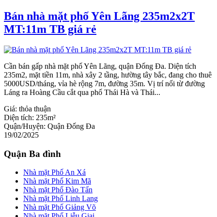
Bán nhà mặt phố Yên Lãng 235m2x2T
MT:11m TB giá rẻ
Cần bán gấp nhà mặt phố Yên Lãng, quận Đống Đa. Diện tích
235m2, mặt tiền 11m, nhà xây 2 tầng, hường tây bắc, đang cho thuê
5000USD/tháng, vỉa hè rộng 7m, đường 35m. Vị trí nối từ đường
Láng ra Hoàng Cầu cắt qua phố Thái Hà và Thái...
Giá:
thỏa thuận
Diện tích:
235m²
Quận/Huyện:
Quận Đống Đa
19/02/2025
Quận Ba đình
Nhà mặt Phố An Xá
Nhà mặt Phố Kim Mã
Nhà mặt Phố Đào Tấn
Nhà mặt Phố Linh Lang
Nhà mặt Phố Giảng Võ
Nhà mặt Phố Liễu Giai