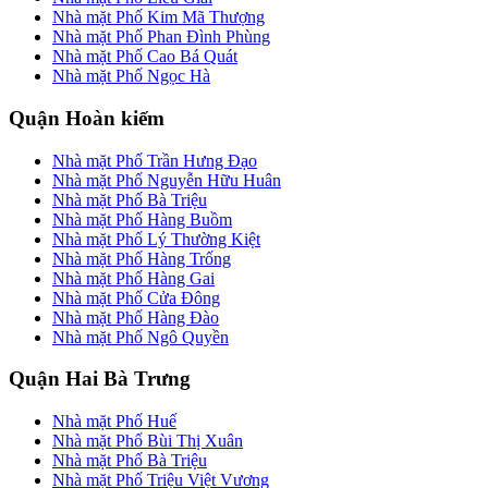
Nhà mặt Phố Kim Mã Thượng
Nhà mặt Phố Phan Đình Phùng
Nhà mặt Phố Cao Bá Quát
Nhà mặt Phố Ngọc Hà
Quận Hoàn kiếm
Nhà mặt Phố Trần Hưng Đạo
Nhà mặt Phố Nguyễn Hữu Huân
Nhà mặt Phố Bà Triệu
Nhà mặt Phố Hàng Buồm
Nhà mặt Phố Lý Thường Kiệt
Nhà mặt Phố Hàng Trống
Nhà mặt Phố Hàng Gai
Nhà mặt Phố Cửa Đông
Nhà mặt Phố Hàng Đào
Nhà mặt Phố Ngô Quyền
Quận Hai Bà Trưng
Nhà mặt Phố Huế
Nhà mặt Phố Bùi Thị Xuân
Nhà mặt Phố Bà Triệu
Nhà mặt Phố Triệu Việt Vương