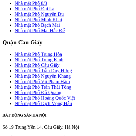
Nhà mặt Phố 8/3
Nhà mặt Phố Đại La
Nhà mặt Phố Nguyễn Du
Nhà mặt Phố Minh Khai
Nhà mặt Phố Bạch Mai
Nhà mặt Phố Mai Hắc Đế
Quận Cầu Giấy
Nhà mặt Phố Trung Hòa
Nhà mặt Phố Trung Kính
Nhà mặt Phố Cầu Giấy
Nhà mặt Phố Trần Duy Hưng
Nhà mặt Phố Nguyễn Khang
Nhà mặt Phố Vũ Phạm Hàm
Nhà mặt Phố Trần Thái Tông
Nhà mặt Phố Đỗ Quang
Nhà mặt Phố Hoàng Quốc Việt
Nhà mặt Phố Dịch Vọng Hậu
BẤT ĐỘNG SẢN HÀ NỘI
Số 19 Trung Yên 14, Cầu Giấy, Hà Nội