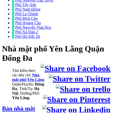
1
Phố Nguyễn Văn Tuyết
1
Phố Tây Sơn
1
Phố Nam Đồng
1
Phố La Thành
1
Phố Bích Câu
1
Phố Hoàng Cầu
1
Phố Nguyễn Thái Học
1
Phố Xã Đàn 2
1
Phố Hồ Đắc Di
Nhà mặt phố
Yên Lãng Quận
Đống Đa
Tìm kiếm theo
các tiêu chí:
Nhà
mặt phố Yên Lãng
.
Quận/Huyện:
Đống
Đa
. Tỉnh/Tp:
Hà
Nội
. Đường/Phố:
Yên Lãng
.
Bán nhà mặt