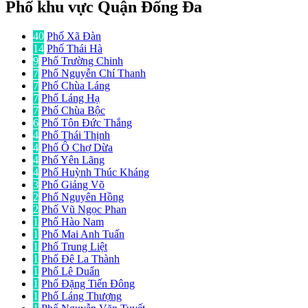
Phố khu vực Quận Đống Đa
40
Phố Xã Đàn
14
Phố Thái Hà
9
Phố Trường Chinh
7
Phố Nguyễn Chí Thanh
7
Phố Chùa Láng
7
Phố Láng Hạ
7
Phố Chùa Bộc
6
Phố Tôn Đức Thắng
4
Phố Thái Thịnh
4
Phố Ô Chợ Dừa
4
Phố Yên Lãng
4
Phố Huỳnh Thúc Kháng
3
Phố Giảng Võ
2
Phố Nguyên Hồng
2
Phố Vũ Ngọc Phan
1
Phố Hào Nam
1
Phố Mai Anh Tuấn
1
Phố Trung Liệt
1
Phố Đê La Thành
1
Phố Lê Duẩn
1
Phố Đặng Tiến Đông
1
Phố Láng Thượng