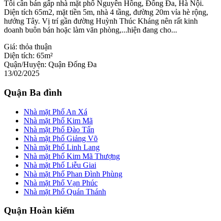
Tôi cần bán gấp nhà mặt phố Nguyên Hồng, Đống Đa, Hà Nội.
Diện tích 65m2, mặt tiền 5m, nhà 4 tầng, đường 20m vỉa hè rộng,
hướng Tây. Vị trí gần đường Huỳnh Thúc Kháng nên rất kinh
doanh buôn bán hoặc làm văn phòng,...hiện đang cho...
Giá:
thỏa thuận
Diện tích:
65m²
Quận/Huyện:
Quận Đống Đa
13/02/2025
Quận Ba đình
Nhà mặt Phố An Xá
Nhà mặt Phố Kim Mã
Nhà mặt Phố Đào Tấn
Nhà mặt Phố Giảng Võ
Nhà mặt Phố Linh Lang
Nhà mặt Phố Kim Mã Thượng
Nhà mặt Phố Liễu Giai
Nhà mặt Phố Phan Đình Phùng
Nhà mặt Phố Vạn Phúc
Nhà mặt Phố Quán Thánh
Quận Hoàn kiếm