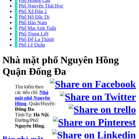
1
Phố Hoàng Cầu
1
Phố Nguyễn Thái Học
1
Phố Xã Đàn 2
1
Phố Hồ Đắc Di
1
Phố Hào Nam
1
Phố Mai Anh Tuấn
1
Phố Trung Liệt
1
Phố Đê La Thành
1
Phố Lê Duẩn
Nhà mặt phố
Nguyên Hồng
Quận Đống Đa
Tìm kiếm theo
các tiêu chí:
Nhà
mặt phố Nguyên
Hồng
. Quận/Huyện:
Đống Đa
.
Tỉnh/Tp:
Hà Nội
.
Đường/Phố:
Nguyên Hồng
.
Bán nhà mặt