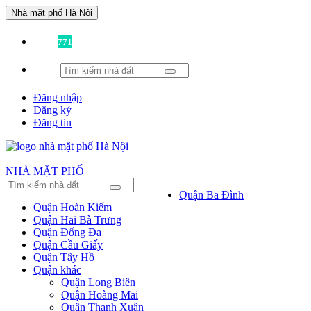
Nhà mặt phố Hà Nội
Đã có
771
tin được đăng!
Đăng nhập
Đăng ký
Đăng tin
NHÀ MẶT PHỐ
Quận Ba Đình
Quận Hoàn Kiếm
Quận Hai Bà Trưng
Quận Đống Đa
Quận Cầu Giấy
Quận Tây Hồ
Quận khác
Quận Long Biên
Quận Hoàng Mai
Quận Thanh Xuân