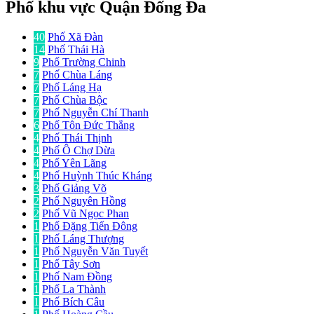
Phố khu vực Quận Đống Đa
40
Phố Xã Đàn
14
Phố Thái Hà
9
Phố Trường Chinh
7
Phố Chùa Láng
7
Phố Láng Hạ
7
Phố Chùa Bộc
7
Phố Nguyễn Chí Thanh
6
Phố Tôn Đức Thắng
4
Phố Thái Thịnh
4
Phố Ô Chợ Dừa
4
Phố Yên Lãng
4
Phố Huỳnh Thúc Kháng
3
Phố Giảng Võ
2
Phố Nguyên Hồng
2
Phố Vũ Ngọc Phan
1
Phố Đặng Tiến Đông
1
Phố Láng Thượng
1
Phố Nguyễn Văn Tuyết
1
Phố Tây Sơn
1
Phố Nam Đồng
1
Phố La Thành
1
Phố Bích Câu