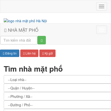
Nhà
mặt
phố
Hà
Nội
NHÀ MẶT PHỐ
Đăng tin
Liên hệ
Ký gửi
Tìm nhà mặt phố