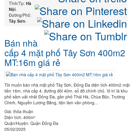
Tỉnh/Tp:
Hà
Nội
.
Đường/Phố:
Tây Sơn
.
Bán nhà
cấp 4 mặt phố Tây Sơn 400m2
MT:16m giá rẻ
Tôi muốn bán nhà mặt phố Tây Sơn, Đống Đa diện tích 400m2 mặt
tiền 16m, nhà cấp 4. đường đôi 40m. sổ đỏ chính chủ. Vị trí là khu
phố sầm uất nhất Đống Đa, gần phố Thái Hà, Chùa Bộc, Trường
Chinh, Nguyễn Lương Bằng, tiện làm văn phòng...
Giá:
thỏa thuận
Diện tích:
400m²
Quận/Huyện:
Quận Đống Đa
05/02/2025