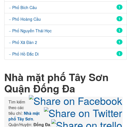
Phố Bích Câu
1
Phố Hoàng Cầu
1
Phố Nguyễn Thái Học
1
Phố Xã Đàn 2
1
Phố Hồ Đắc Di
1
Nhà mặt phố
Tây Sơn
Quận Đống Đa
Tìm kiếm
theo các
tiêu chí:
Nhà mặt
phố Tây Sơn
.
Quận/Huyện:
Đống Đa
.