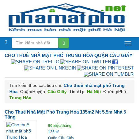
Nhà
CHO THUÊ NHÀ MẶT PHỐ
TRUNG HÒA QUẬN CẦU GIẤY
mặt
phố
Hà
Tìm kiếm theo các tiêu chí:
Cho thuê nhà mặt phố Trung
Nội
Hòa
. Quận/Huyện:
Cầu Giấy
. Tỉnh/Tp:
Hà Nội
. Đường/Phố:
Trung Hòa
.
Cho Thuê Nhà Mặt Phố Trung Hòa 135m2 Mt 5,5m Nhà 5
Tầng
90triệu/tháng
135m²
Quận Cầu Giấy