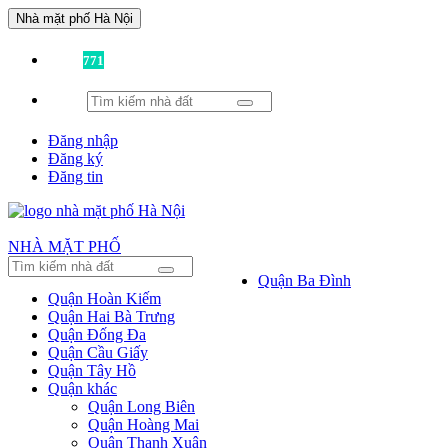
Nhà mặt phố Hà Nội
Đã có
771
tin được đăng!
Đăng nhập
Đăng ký
Đăng tin
NHÀ MẶT PHỐ
Quận Ba Đình
Quận Hoàn Kiếm
Quận Hai Bà Trưng
Quận Đống Đa
Quận Cầu Giấy
Quận Tây Hồ
Quận khác
Quận Long Biên
Quận Hoàng Mai
Quận Thanh Xuân