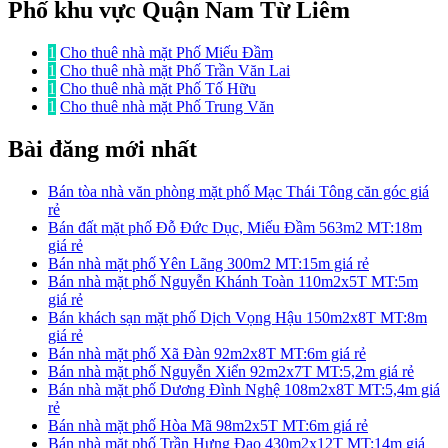
Phố khu vực Quận Nam Từ Liêm
1
Cho thuê nhà mặt Phố Miếu Đầm
1
Cho thuê nhà mặt Phố Trần Văn Lai
1
Cho thuê nhà mặt Phố Tố Hữu
1
Cho thuê nhà mặt Phố Trung Văn
Bài đăng mới nhất
Bán tòa nhà văn phòng mặt phố Mạc Thái Tông căn góc giá
rẻ
Bán đất mặt phố Đỗ Đức Dục, Miếu Đầm 563m2 MT:18m
giá rẻ
Bán nhà mặt phố Yên Lãng 300m2 MT:15m giá rẻ
Bán nhà mặt phố Nguyễn Khánh Toàn 110m2x5T MT:5m
giá rẻ
Bán khách sạn mặt phố Dịch Vọng Hậu 150m2x8T MT:8m
giá rẻ
Bán nhà mặt phố Xã Đàn 92m2x8T MT:6m giá rẻ
Bán nhà mặt phố Nguyễn Xiển 92m2x7T MT:5,2m giá rẻ
Bán nhà mặt phố Dương Đình Nghệ 108m2x8T MT:5,4m giá
rẻ
Bán nhà mặt phố Hòa Mã 98m2x5T MT:6m giá rẻ
Bán nhà mặt phố Trần Hưng Đạo 430m2x12T MT:14m giá