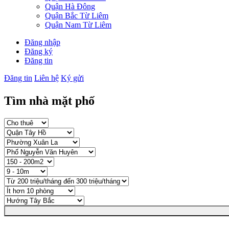
Quận Hà Đông
Quận Bắc Từ Liêm
Quận Nam Từ Liêm
Đăng nhập
Đăng ký
Đăng tin
Đăng tin
Liên hệ
Ký gửi
Tìm nhà mặt phố