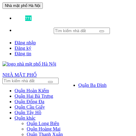
Nhà mặt phố Hà Nội
Đã có
771
tin được đăng!
Đăng nhập
Đăng ký
Đăng tin
NHÀ MẶT PHỐ
Quận Ba Đình
Quận Hoàn Kiếm
Quận Hai Bà Trưng
Quận Đống Đa
Quận Cầu Giấy
Quận Tây Hồ
Quận khác
Quận Long Biên
Quận Hoàng Mai
Quận Thanh Xuân