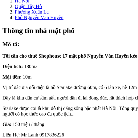
Hà Nội
Quận Tây Hồ
Phường Xuân La
Phố Nguyễn Văn Huyên
Thông tin nhà mặt phố
Mô tả:
Tôi cần cho thuê Shophouse 17 mặt phố Nguyễn Văn Huyên kéo 
Diện tích:
180m2
Mặt tiền:
10m
Vị trí đắc địa đối diện là hồ Starlake đường 60m, có 6 làn xe, hè 12m
Đây là khu dân cư sầm uất, người dân đi lại đông đúc, rất thích hợp 
Starlake được coi là khu đô thị đáng sống bậc nhất Hà Nội. Tổng quy
người có học thức cao đa quốc tịch...
Giá:
150 triệu / tháng
Liên Hệ: Mr Lanh 0917836226