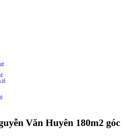
rẻ
rẻ
 rẻ
rẻ
Nguyễn Văn Huyên 180m2 góc