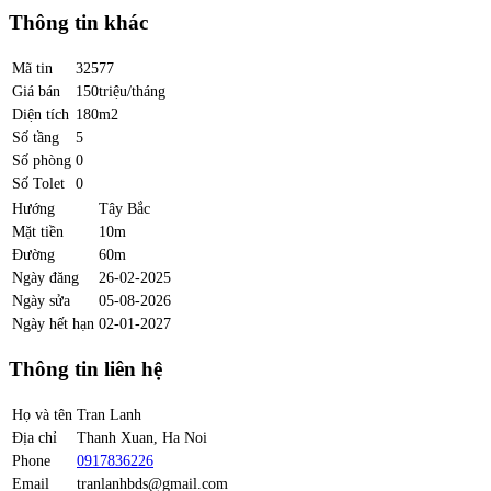
Thông tin khác
Mã tin
32577
Giá bán
150triệu/tháng
Diện tích
180m2
Số tầng
5
Số phòng
0
Số Tolet
0
Hướng
Tây Bắc
Mặt tiền
10m
Đường
60m
Ngày đăng
26-02-2025
Ngày sửa
05-08-2026
Ngày hết hạn
02-01-2027
Thông tin liên hệ
Họ và tên
Tran Lanh
Địa chỉ
Thanh Xuan, Ha Noi
Phone
0917836226
Email
tranlanhbds@gmail.com