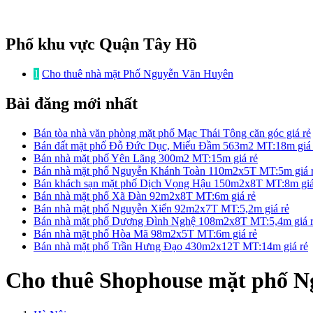
Phố khu vực Quận Tây Hồ
1
Cho thuê nhà mặt Phố Nguyễn Văn Huyên
Bài đăng mới nhất
Bán tòa nhà văn phòng mặt phố Mạc Thái Tông căn góc giá rẻ
Bán đất mặt phố Đỗ Đức Dục, Miếu Đầm 563m2 MT:18m giá 
Bán nhà mặt phố Yên Lãng 300m2 MT:15m giá rẻ
Bán nhà mặt phố Nguyễn Khánh Toàn 110m2x5T MT:5m giá 
Bán khách sạn mặt phố Dịch Vọng Hậu 150m2x8T MT:8m giá
Bán nhà mặt phố Xã Đàn 92m2x8T MT:6m giá rẻ
Bán nhà mặt phố Nguyễn Xiển 92m2x7T MT:5,2m giá rẻ
Bán nhà mặt phố Dương Đình Nghệ 108m2x8T MT:5,4m giá 
Bán nhà mặt phố Hòa Mã 98m2x5T MT:6m giá rẻ
Bán nhà mặt phố Trần Hưng Đạo 430m2x12T MT:14m giá rẻ
Cho thuê Shophouse mặt phố 