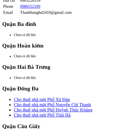
Địa chỉ
0903226339
Phone
0986552189
Email
Thanhhunghd2410@gmail.com
Quận Ba đình
Chưa có dữ liệu
Quận Hoàn kiếm
Chưa có dữ liệu
Quận Hai Bà Trưng
Chưa có dữ liệu
Quận Đống Đa
Cho thuê nhà mặt Phố Xã Đàn
Cho thuê nhà mặt Phố Nguyễn Chí Thanh
Cho thuê nhà mặt Phố Huỳnh Thúc Kháng
Cho thuê nhà mặt Phố Thái Hà
Quận Cầu Giấy