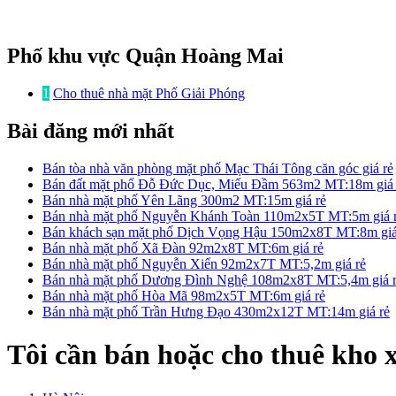
Phố khu vực Quận Hoàng Mai
1
Cho thuê nhà mặt Phố Giải Phóng
Bài đăng mới nhất
Bán tòa nhà văn phòng mặt phố Mạc Thái Tông căn góc giá rẻ
Bán đất mặt phố Đỗ Đức Dục, Miếu Đầm 563m2 MT:18m giá 
Bán nhà mặt phố Yên Lãng 300m2 MT:15m giá rẻ
Bán nhà mặt phố Nguyễn Khánh Toàn 110m2x5T MT:5m giá 
Bán khách sạn mặt phố Dịch Vọng Hậu 150m2x8T MT:8m giá
Bán nhà mặt phố Xã Đàn 92m2x8T MT:6m giá rẻ
Bán nhà mặt phố Nguyễn Xiển 92m2x7T MT:5,2m giá rẻ
Bán nhà mặt phố Dương Đình Nghệ 108m2x8T MT:5,4m giá 
Bán nhà mặt phố Hòa Mã 98m2x5T MT:6m giá rẻ
Bán nhà mặt phố Trần Hưng Đạo 430m2x12T MT:14m giá rẻ
Tôi cần bán hoặc cho thuê kho 