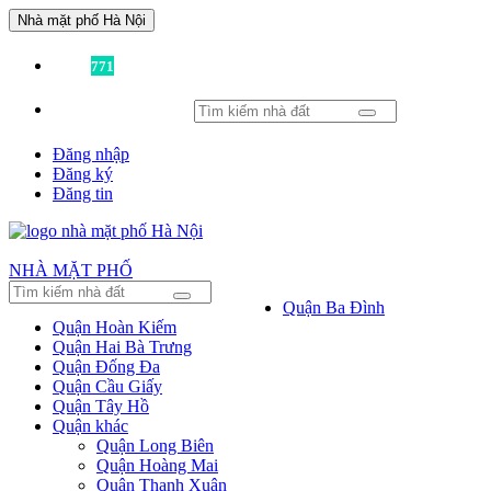
Nhà mặt phố Hà Nội
Đã có
771
tin được đăng!
Đăng nhập
Đăng ký
Đăng tin
NHÀ MẶT PHỐ
Quận Ba Đình
Quận Hoàn Kiếm
Quận Hai Bà Trưng
Quận Đống Đa
Quận Cầu Giấy
Quận Tây Hồ
Quận khác
Quận Long Biên
Quận Hoàng Mai
Quận Thanh Xuân