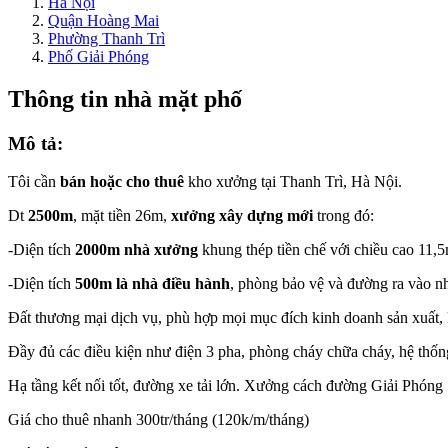
Hà Nội
Quận Hoàng Mai
Phường Thanh Trì
Phố Giải Phóng
Thông tin nhà mặt phố
Mô tả:
Tôi cần
bán hoặc cho thuê
kho xưởng tại Thanh Trì, Hà Nội.
Dt
2500m
, mặt tiền 26m,
xưởng xây dựng mới
trong đó:
-Diện tích
2000m nhà xưởng
khung thép tiền chế với chiều cao 11,5m
-Diện tích
500m là nhà điều hành
, phòng bảo vệ và đường ra vào n
Đất thương mại dịch vụ, phù hợp mọi mục đích kinh doanh sản xuất
Đầy đủ các điều kiện như điện 3 pha, phòng cháy chữa cháy, hệ thốn
Hạ tầng kết nối tốt, đường xe tải lớn. Xưởng cách đường Giải Phón
Giá cho thuê nhanh 300tr/tháng (120k/m/tháng)