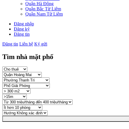
Quận Hà Đông
Quận Bắc Từ Liêm
Quận Nam Từ Liêm
Đăng nhập
Đăng ký
Đăng tin
Đăng tin
Liên hệ
Ký gửi
Tìm nhà mặt phố