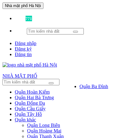
Nhà mặt phố Hà Nội
Đã có
771
tin được đăng!
Đăng nhập
Đăng ký
Đăng tin
NHÀ MẶT PHỐ
Quận Ba Đình
Quận Hoàn Kiếm
Quận Hai Bà Trưng
Quận Đống Đa
Quận Cầu Giấy
Quận Tây Hồ
Quận khác
Quận Long Biên
Quận Hoàng Mai
Quận Thanh Xuân