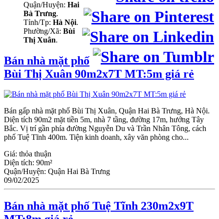
Quận/Huyện:
Hai
Bà Trưng
.
Tỉnh/Tp:
Hà Nội
.
Phường/Xã:
Bùi
Thị Xuân
.
Bán nhà mặt phố
Bùi Thị Xuân 90m2x7T MT:5m giá rẻ
Bán gấp nhà mặt phố Bùi Thị Xuân, Quận Hai Bà Trưng, Hà Nội.
Diện tích 90m2 mặt tiền 5m, nhà 7 tầng, đường 17m, hướng Tây
Bắc. Vị trí gần phía đường Nguyễn Du và Trần Nhân Tông, cách
phố Tuệ Tĩnh 400m. Tiện kinh doanh, xây văn phòng cho...
Giá:
thỏa thuận
Diện tích:
90m²
Quận/Huyện:
Quận Hai Bà Trưng
09/02/2025
Bán nhà mặt phố Tuệ Tĩnh 230m2x9T