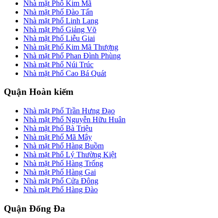
Nhà mặt Phố Kim Mã
Nhà mặt Phố Đào Tấn
Nhà mặt Phố Linh Lang
Nhà mặt Phố Giảng Võ
Nhà mặt Phố Liễu Giai
Nhà mặt Phố Kim Mã Thượng
Nhà mặt Phố Phan Đình Phùng
Nhà mặt Phố Núi Trúc
Nhà mặt Phố Cao Bá Quát
Quận Hoàn kiếm
Nhà mặt Phố Trần Hưng Đạo
Nhà mặt Phố Nguyễn Hữu Huân
Nhà mặt Phố Bà Triệu
Nhà mặt Phố Mã Mây
Nhà mặt Phố Hàng Buồm
Nhà mặt Phố Lý Thường Kiệt
Nhà mặt Phố Hàng Trống
Nhà mặt Phố Hàng Gai
Nhà mặt Phố Cửa Đông
Nhà mặt Phố Hàng Đào
Quận Đống Đa