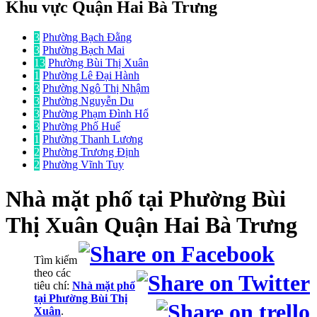
Khu vực Quận Hai Bà Trưng
3
Phường Bạch Đằng
3
Phường Bạch Mai
13
Phường Bùi Thị Xuân
1
Phường Lê Đại Hành
3
Phường Ngô Thị Nhậm
3
Phường Nguyễn Du
3
Phường Phạm Đình Hổ
3
Phường Phố Huế
1
Phường Thanh Lương
2
Phường Trương Định
2
Phường Vĩnh Tuy
Nhà mặt phố
tại Phường Bùi
Thị Xuân Quận Hai Bà Trưng
Tìm kiếm
theo các
tiêu chí:
Nhà mặt phố
tại Phường Bùi Thị
Xuân
.