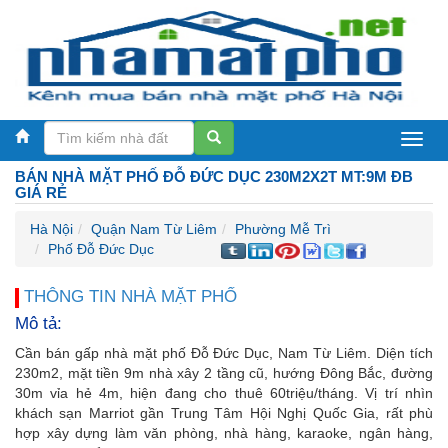
BÁN NHÀ MẶT PHỐ ĐỖ ĐỨC DỤC 230M2X2T MT:9M ĐB
GIÁ RẺ
Hà Nội
Quận Nam Từ Liêm
Phường Mễ Trì
Phố Đỗ Đức Dục
THÔNG TIN NHÀ MẶT PHỐ
Mô tả:
Cần bán gấp nhà mặt phố Đỗ Đức Dục, Nam Từ Liêm. Diện tích
230m2, mặt tiền 9m nhà xây 2 tầng cũ, hướng Đông Bắc, đường
30m vỉa hẻ 4m, hiện đang cho thuê 60triệu/tháng. Vị trí nhìn
khách sạn Marriot gần Trung Tâm Hội Nghị Quốc Gia, rất phù
hợp xây dựng làm văn phòng, nhà hàng, karaoke, ngân hàng,