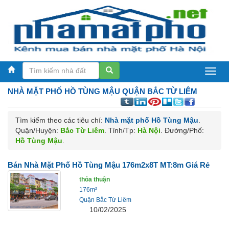
NHÀ MẶT PHỐ
HỒ TÙNG MẬU QUẬN BẮC TỪ LIÊM
Tìm kiếm theo các tiêu chí:
Nhà mặt phố Hồ Tùng Mậu
.
Quận/Huyện:
Bắc Từ Liêm
. Tỉnh/Tp:
Hà Nội
. Đường/Phố:
Hồ Tùng Mậu
.
Bán Nhà Mặt Phố Hồ Tùng Mậu 176m2x8T MT:8m Giá Rẻ
thỏa thuận
176m²
Quận Bắc Từ Liêm
10/02/2025