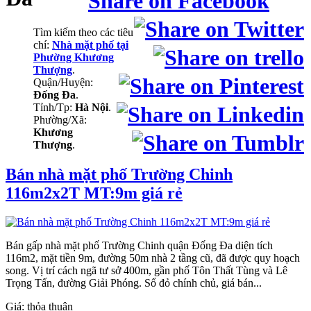
Tìm kiếm theo các tiêu
chí:
Nhà mặt phố tại
Phường Khương
Thượng
.
Quận/Huyện:
Đống Đa
.
Tỉnh/Tp:
Hà Nội
.
Phường/Xã:
Khương
Thượng
.
Bán nhà mặt phố Trường Chinh
116m2x2T MT:9m giá rẻ
Bán gấp nhà mặt phố Trường Chinh quận Đống Đa diện tích
116m2, mặt tiền 9m, đường 50m nhà 2 tầng cũ, đã được quy hoạch
song. Vị trí cách ngã tư sở 400m, gần phố Tôn Thất Tùng và Lê
Trọng Tấn, đường Giải Phóng. Sổ đỏ chính chủ, giá bán...
Giá:
thỏa thuận