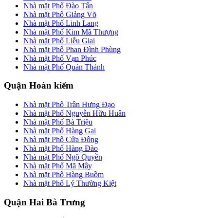
Nhà mặt Phố Đào Tấn
Nhà mặt Phố Giảng Võ
Nhà mặt Phố Linh Lang
Nhà mặt Phố Kim Mã Thượng
Nhà mặt Phố Liễu Giai
Nhà mặt Phố Phan Đình Phùng
Nhà mặt Phố Vạn Phúc
Nhà mặt Phố Quán Thánh
Quận Hoàn kiếm
Nhà mặt Phố Trần Hưng Đạo
Nhà mặt Phố Nguyễn Hữu Huân
Nhà mặt Phố Bà Triệu
Nhà mặt Phố Hàng Gai
Nhà mặt Phố Cửa Đông
Nhà mặt Phố Hàng Đào
Nhà mặt Phố Ngô Quyền
Nhà mặt Phố Mã Mây
Nhà mặt Phố Hàng Buồm
Nhà mặt Phố Lý Thường Kiệt
Quận Hai Bà Trưng