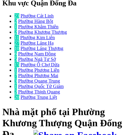
Khu vực Quận Đống Đa
23
Phường Cát Linh
2
Phường Hàng Bột
1
Phường Khâm Thiên
2
Phường Khương Thượng
11
Phường Kim Liên
27
Phường Láng Hạ
10
Phường Láng Thượng
6
Phường Nam Đồng
5
Phường Ngã Tư Sở
15
Phường Ô Chợ Dừa
1
Phường Phương Liên
7
Phường Phương Mai
3
Phường Quang Trung
1
Phường Quốc Tử Giám
2
Phường Thịnh Quang
20
Phường Trung Liệt
Nhà mặt phố
tại Phường
Khương Thượng Quận Đống
Đa