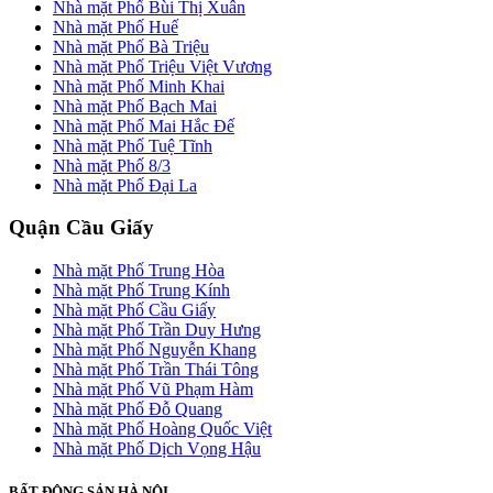
Nhà mặt Phố Bùi Thị Xuân
Nhà mặt Phố Huế
Nhà mặt Phố Bà Triệu
Nhà mặt Phố Triệu Việt Vương
Nhà mặt Phố Minh Khai
Nhà mặt Phố Bạch Mai
Nhà mặt Phố Mai Hắc Đế
Nhà mặt Phố Tuệ Tĩnh
Nhà mặt Phố 8/3
Nhà mặt Phố Đại La
Quận Cầu Giấy
Nhà mặt Phố Trung Hòa
Nhà mặt Phố Trung Kính
Nhà mặt Phố Cầu Giấy
Nhà mặt Phố Trần Duy Hưng
Nhà mặt Phố Nguyễn Khang
Nhà mặt Phố Trần Thái Tông
Nhà mặt Phố Vũ Phạm Hàm
Nhà mặt Phố Đỗ Quang
Nhà mặt Phố Hoàng Quốc Việt
Nhà mặt Phố Dịch Vọng Hậu
BẤT ĐỘNG SẢN HÀ NỘI