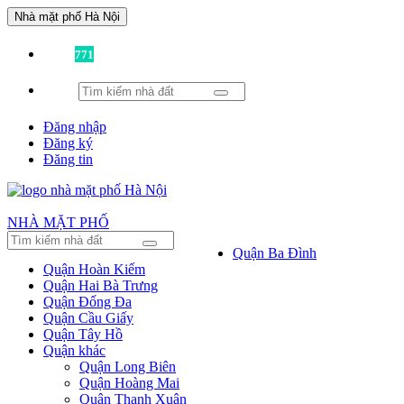
Nhà mặt phố Hà Nội
Đã có
771
tin được đăng!
Đăng nhập
Đăng ký
Đăng tin
NHÀ MẶT PHỐ
Quận Ba Đình
Quận Hoàn Kiếm
Quận Hai Bà Trưng
Quận Đống Đa
Quận Cầu Giấy
Quận Tây Hồ
Quận khác
Quận Long Biên
Quận Hoàng Mai
Quận Thanh Xuân