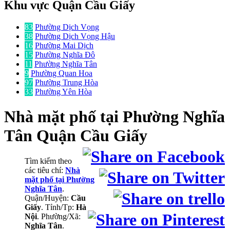
Khu vực Quận Cầu Giấy
83
Phường Dịch Vọng
38
Phường Dịch Vọng Hậu
16
Phường Mai Dịch
15
Phường Nghĩa Đô
11
Phường Nghĩa Tân
9
Phường Quan Hoa
97
Phường Trung Hòa
33
Phường Yên Hòa
Nhà mặt phố
tại Phường Nghĩa
Tân Quận Cầu Giấy
Tìm kiếm theo
các tiêu chí:
Nhà
mặt phố tại Phường
Nghĩa Tân
.
Quận/Huyện:
Cầu
Giấy
. Tỉnh/Tp:
Hà
Nội
. Phường/Xã:
Nghĩa Tân
.