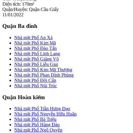
Diện tích:
170m²
Quận/Huyện:
Quận Cầu Giấy
11/01/2022
Quận Ba đình
Nhà mặt Phố An Xá
Nhà mặt Phố Kim Mã
Nhà mặt Phố Đào Tấn
Nhà mặt Phố Linh Lang
Nhà mặt Phố Giảng Võ
Nhà mặt Phố Liễu Giai
Nhà mặt Phố Kim Mã Thượng
Nhà mặt Phố Phan Đình Phùng
Nhà mặt Phố Đội Cấn
Nhà mặt Phố Núi Trúc
Quận Hoàn kiếm
Nhà mặt Phố Trần Hưng Đạo
Nhà mặt Phố Nguyễn Hữu Huân
Nhà mặt Phố Bà Triệu
Nhà mặt Phố Hàng Đào
Nhà mặt Phố Ngô Quyền