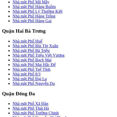
Nhà mặt Phố Mã Mây
Nhà mặt Phố Hàng Buồm
Nhà mặt Phố Lý Thường Kiệt
Nhà mặt Phố Hàng Trống
Nhà mặt Phố Hàng Gai
Quận Hai Bà Trưng
Nhà mặt Phố Huế
Nhà mặt Phố Bùi Thị Xuân
Nhà mặt Phố Bà Triệu
Nhà mặt Phố Triệu Việt Vương
Nhà mặt Phố Bạch Mai
Nhà mặt Phố Mai Hắc Đế
Nhà mặt Phố Tuệ Tĩnh
Nhà mặt Phố 8/3
Nhà mặt Phố Đại La
Nhà mặt Phố Nguyễn Du
Quận Đống Đa
Nhà mặt Phố Xã Đàn
Nhà mặt Phố Thái Hà
Nhà mặt Phố Trường Chinh