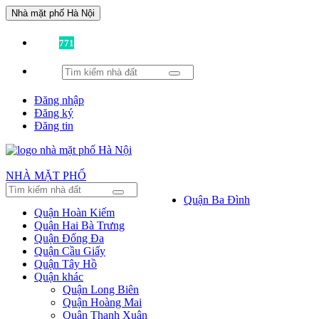
Nhà mặt phố Hà Nội
Đã có
771
tin được đăng!
Đăng nhập
Đăng ký
Đăng tin
NHÀ MẶT PHỐ
Quận Ba Đình
Quận Hoàn Kiếm
Quận Hai Bà Trưng
Quận Đống Đa
Quận Cầu Giấy
Quận Tây Hồ
Quận khác
Quận Long Biên
Quận Hoàng Mai
Quận Thanh Xuân