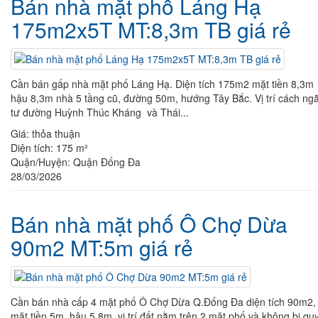
Bán nhà mặt phố Láng Hạ
175m2x5T MT:8,3m TB giá rẻ
Cần bán gấp nhà mặt phố Láng Hạ. Diện tích 175m2 mặt tiền 8,3m
hậu 8,3m nhà 5 tầng cũ, đường 50m, hướng Tây Bắc. Vị trí cách ng
tư đường Huỳnh Thúc Kháng và Thái...
Giá:
thỏa thuận
Diện tích:
175 m²
Quận/Huyện:
Quận Đống Đa
28/03/2026
Bán nhà mặt phố Ô Chợ Dừa
90m2 MT:5m giá rẻ
Cần bán nhà cấp 4 mặt phố Ô Chợ Dừa Q.Đống Đa diện tích 90m2,
mặt tiền 5m, hậu 5,8m, vị trí đất nằm trên 2 mặt phố và không bị qu