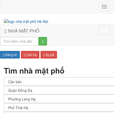
Nhà
mặt
phố
Hà
Nội
NHÀ MẶT PHỐ
Đăng tin
Liên hệ
Ký gửi
Tìm nhà mặt phố