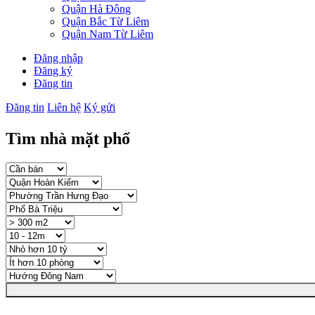
Quận Hà Đông
Quận Bắc Từ Liêm
Quận Nam Từ Liêm
Đăng nhập
Đăng ký
Đăng tin
Đăng tin
Liên hệ
Ký gửi
Tìm nhà mặt phố