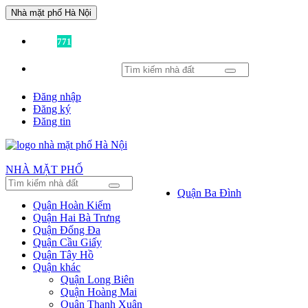
Nhà mặt phố Hà Nội
Đã có
771
tin được đăng!
Đăng nhập
Đăng ký
Đăng tin
NHÀ MẶT PHỐ
Quận Ba Đình
Quận Hoàn Kiếm
Quận Hai Bà Trưng
Quận Đống Đa
Quận Cầu Giấy
Quận Tây Hồ
Quận khác
Quận Long Biên
Quận Hoàng Mai
Quận Thanh Xuân