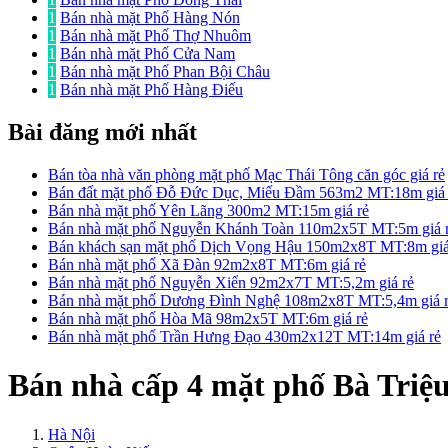
1
Bán nhà mặt Phố Hàng Nón
1
Bán nhà mặt Phố Thợ Nhuôm
1
Bán nhà mặt Phố Cửa Nam
1
Bán nhà mặt Phố Phan Bội Châu
1
Bán nhà mặt Phố Hàng Điếu
Bài đăng mới nhất
Bán tòa nhà văn phòng mặt phố Mạc Thái Tông căn góc giá rẻ
Bán đất mặt phố Đỗ Đức Dục, Miếu Đầm 563m2 MT:18m giá 
Bán nhà mặt phố Yên Lãng 300m2 MT:15m giá rẻ
Bán nhà mặt phố Nguyễn Khánh Toàn 110m2x5T MT:5m giá 
Bán khách sạn mặt phố Dịch Vọng Hậu 150m2x8T MT:8m giá
Bán nhà mặt phố Xã Đàn 92m2x8T MT:6m giá rẻ
Bán nhà mặt phố Nguyễn Xiển 92m2x7T MT:5,2m giá rẻ
Bán nhà mặt phố Dương Đình Nghệ 108m2x8T MT:5,4m giá 
Bán nhà mặt phố Hòa Mã 98m2x5T MT:6m giá rẻ
Bán nhà mặt phố Trần Hưng Đạo 430m2x12T MT:14m giá rẻ
Bán nhà cấp 4 mặt phố Bà Triệ
Hà Nội