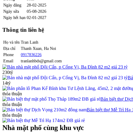
Ngày đăng
28-02-2025
Ngày sửa
05-08-2026
Ngày hết hạn
02-01-2027
Thông tin liên hệ
Họ và tên
Tran Lanh
Địa chỉ
Thanh Xuan, Ha Noi
Phone
0917836226
Email
tranlanhbds@gmail.com
Bán nhà mặt phố Đội Cấn, p Cống Vị, Ba Đình 82 m2 giá 23 tỷ
230tỷ
Bá
14tỷ
thỏa thuận
Bán biệt thự Dị
thỏa thuận
Bán biệt thự Mễ Trì Hạ
thỏa thuận
Nhà mặt phố cùng khu vực