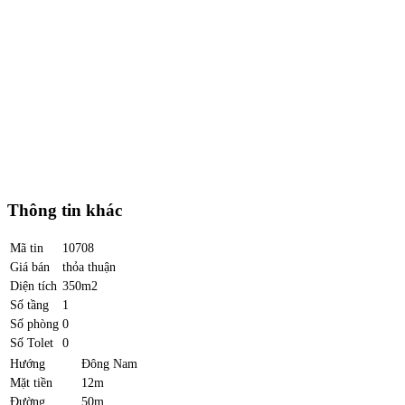
Thông tin khác
Mã tin
10708
Giá bán
thỏa thuận
Diện tích
350m2
Số tầng
1
Số phòng
0
Số Tolet
0
Hướng
Đông Nam
Mặt tiền
12m
Đường
50m