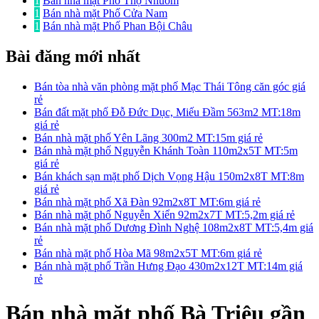
1
Bán nhà mặt Phố Thợ Nhuôm
1
Bán nhà mặt Phố Cửa Nam
1
Bán nhà mặt Phố Phan Bội Châu
Bài đăng mới nhất
Bán tòa nhà văn phòng mặt phố Mạc Thái Tông căn góc giá
rẻ
Bán đất mặt phố Đỗ Đức Dục, Miếu Đầm 563m2 MT:18m
giá rẻ
Bán nhà mặt phố Yên Lãng 300m2 MT:15m giá rẻ
Bán nhà mặt phố Nguyễn Khánh Toàn 110m2x5T MT:5m
giá rẻ
Bán khách sạn mặt phố Dịch Vọng Hậu 150m2x8T MT:8m
giá rẻ
Bán nhà mặt phố Xã Đàn 92m2x8T MT:6m giá rẻ
Bán nhà mặt phố Nguyễn Xiển 92m2x7T MT:5,2m giá rẻ
Bán nhà mặt phố Dương Đình Nghệ 108m2x8T MT:5,4m giá
rẻ
Bán nhà mặt phố Hòa Mã 98m2x5T MT:6m giá rẻ
Bán nhà mặt phố Trần Hưng Đạo 430m2x12T MT:14m giá
rẻ
Bán nhà mặt phố Bà Triệu gần