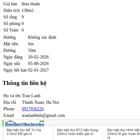
Giá bán
thỏa thuận
Diện tích
130m2
Số tầng
9
Số phòng
0
Số Tolet
0
Hướng
Không xác định
Mặt tiền
6m
Đường
50m
Ngày đăng
20-02-2026
Ngày sửa
05-08-2026
Ngày hết hạn
02-01-2027
Thông tin liên hệ
Họ và tên
Tran Lanh
Địa chỉ
Thanh Xuan, Ha Noi
Phone
0917836226
Email
tranlanhbds@gmail.com
Bán biệt thự Mễ Trì Hạ
Bán biệt thự BT3 Việt Hưng
Bán biệt thự HH4 Việ
174m2 ĐB giá rẻ
220m2 hoàn thiện giá rẻ
234m2 lô góc hoàn thi
rẻ