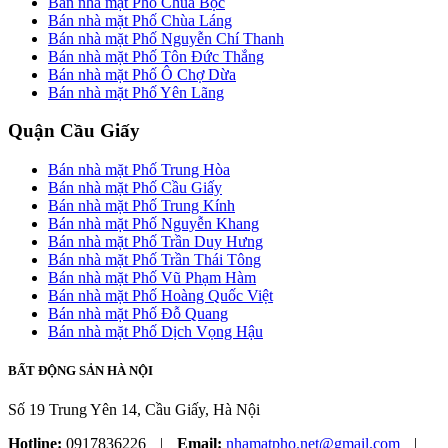
Bán nhà mặt Phố Chùa Bộc
Bán nhà mặt Phố Chùa Láng
Bán nhà mặt Phố Nguyễn Chí Thanh
Bán nhà mặt Phố Tôn Đức Thắng
Bán nhà mặt Phố Ô Chợ Dừa
Bán nhà mặt Phố Yên Lãng
Quận Cầu Giấy
Bán nhà mặt Phố Trung Hòa
Bán nhà mặt Phố Cầu Giấy
Bán nhà mặt Phố Trung Kính
Bán nhà mặt Phố Nguyễn Khang
Bán nhà mặt Phố Trần Duy Hưng
Bán nhà mặt Phố Trần Thái Tông
Bán nhà mặt Phố Vũ Phạm Hàm
Bán nhà mặt Phố Hoàng Quốc Việt
Bán nhà mặt Phố Đỗ Quang
Bán nhà mặt Phố Dịch Vọng Hậu
BẤT ĐỘNG SẢN HÀ NỘI
Số 19 Trung Yên 14, Cầu Giấy, Hà Nội
Hotline:
0917836226
|
Email:
nhamatpho.net@gmail.com
|