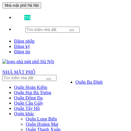
Nhà mặt phố Hà Nội
Đã có
771
tin được đăng!
Đăng nhập
Đăng ký
Đăng tin
NHÀ MẶT PHỐ
Quận Ba Đình
Quận Hoàn Kiếm
Quận Hai Bà Trưng
Quận Đống Đa
Quận Cầu Giấy
Quận Tây Hồ
Quận khác
Quận Long Biên
Quận Hoàng Mai
Quận Thanh Xuân