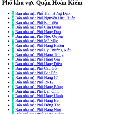
Phố khu vực Quận Hoàn Kiếm
5
Bán nhà mặt Phố Trần Hưng Đạo
4
Bán nhà mặt Phố Nguyễn Hữu Huân
3
Bán nhà mặt Phố Bà Triệu
2
Bán nhà mặt Phố Cửa Đông
2
Bán nhà mặt Phố Hàng Đào
2
Bán nhà mặt Phố Ngô Quyền
2
Bán nhà mặt Phố Mã Mây
2
Bán nhà mặt Phố Hàng Buồm
2
Bán nhà mặt Phố Lý Thường Kiệt
2
Bán nhà mặt Phố Hàng Trống
2
Bán nhà mặt Phố Hàng Gai
1
Bán nhà mặt Phố Hàng Điếu
1
Bán nhà mặt Phố Cầu Gỗ
1
Bán nhà mặt Phố Bát Đàn
1
Bán nhà mặt Phố Hàng Cá
1
Bán nhà mặt Phố 19-12
1
Bán nhà mặt Phố Hàng Bông
1
Bán nhà mặt Phố Lãn Ông
1
Bán nhà mặt Phố Hàng Hành
1
Bán nhà mặt Phố Hàng Bè
1
Bán nhà mặt Phố Đông Thái
1
Bán nhà mặt Phố Hàng Nón