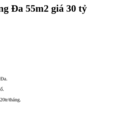
g Đa 55m2 giá 30 tỷ
 Đa.
ố.
20tr/tháng.