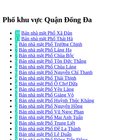
Phố khu vực Quận Đống Đa
38
Bán nhà mặt Phố Xã Đàn
13
Bán nhà mặt Phố Thái Hà
9
Bán nhà mặt Phố Trường Chinh
7
Bán nhà mặt Phố Láng Hạ
7
Bán nhà mặt Phố Chùa Bộc
6
Bán nhà mặt Phố Tôn Đức Thắng
6
Bán nhà mặt Phố Chùa Láng
6
Bán nhà mặt Phố Nguyễn Chí Thanh
4
Bán nhà mặt Phố Thái Thịnh
4
Bán nhà mặt Phố Ô Chợ Dừa
4
Bán nhà mặt Phố Yên Lãng
3
Bán nhà mặt Phố Giảng Võ
3
Bán nhà mặt Phố Huỳnh Thúc Kháng
2
Bán nhà mặt Phố Nguyên Hồng
2
Bán nhà mặt Phố Vũ Ngọc Phan
1
Bán nhà mặt Phố Mai Anh Tuấn
1
Bán nhà mặt Phố Trung Liệt
1
Bán nhà mặt Phố Đê La Thành
1
Bán nhà mặt Phố Lê Duẩn
1
Bán nhà mặt Phố Đặng Tiến Đông