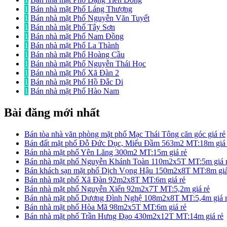
1
Bán nhà mặt Phố Láng Thượng
1
Bán nhà mặt Phố Nguyễn Văn Tuyết
1
Bán nhà mặt Phố Tây Sơn
1
Bán nhà mặt Phố Nam Đồng
1
Bán nhà mặt Phố La Thành
1
Bán nhà mặt Phố Hoàng Cầu
1
Bán nhà mặt Phố Nguyễn Thái Học
1
Bán nhà mặt Phố Xã Đàn 2
1
Bán nhà mặt Phố Hồ Đắc Di
1
Bán nhà mặt Phố Hào Nam
Bài đăng mới nhất
Bán tòa nhà văn phòng mặt phố Mạc Thái Tông căn góc giá rẻ
Bán đất mặt phố Đỗ Đức Dục, Miếu Đầm 563m2 MT:18m giá 
Bán nhà mặt phố Yên Lãng 300m2 MT:15m giá rẻ
Bán nhà mặt phố Nguyễn Khánh Toàn 110m2x5T MT:5m giá 
Bán khách sạn mặt phố Dịch Vọng Hậu 150m2x8T MT:8m giá
Bán nhà mặt phố Xã Đàn 92m2x8T MT:6m giá rẻ
Bán nhà mặt phố Nguyễn Xiển 92m2x7T MT:5,2m giá rẻ
Bán nhà mặt phố Dương Đình Nghệ 108m2x8T MT:5,4m giá 
Bán nhà mặt phố Hòa Mã 98m2x5T MT:6m giá rẻ
Bán nhà mặt phố Trần Hưng Đạo 430m2x12T MT:14m giá rẻ