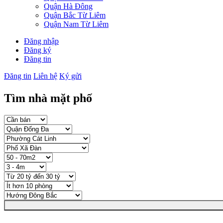
Quận Hà Đông
Quận Bắc Từ Liêm
Quận Nam Từ Liêm
Đăng nhập
Đăng ký
Đăng tin
Đăng tin
Liên hệ
Ký gửi
Tìm nhà mặt phố