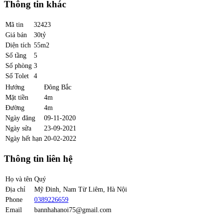
Thông tin khác
Mã tin
32423
Giá bán
30tỷ
Diện tích
55m2
Số tầng
5
Số phòng
3
Số Tolet
4
Hướng
Đông Bắc
Mặt tiền
4m
Đường
4m
Ngày đăng
09-11-2020
Ngày sửa
23-09-2021
Ngày hết hạn
20-02-2022
Thông tin liên hệ
Họ và tên
Quý
Địa chỉ
Mỹ Đinh, Nam Từ Liêm, Hà Nội
Phone
0389226659
Email
bannhahanoi75@gmail.com