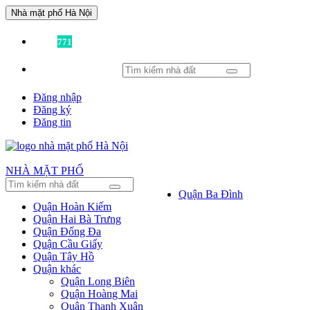
Nhà mặt phố Hà Nội
Đã có
771
tin được đăng!
Đăng nhập
Đăng ký
Đăng tin
NHÀ MẶT PHỐ
Quận Ba Đình
Quận Hoàn Kiếm
Quận Hai Bà Trưng
Quận Đống Đa
Quận Cầu Giấy
Quận Tây Hồ
Quận khác
Quận Long Biên
Quận Hoàng Mai
Quận Thanh Xuân