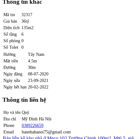
Thông tin khác
Mã tin
32317
Giá bán
36tỷ
Diện tích
135m2
Số tầng
6
Số phòng
0
Số Tolet
0
Hướng
Tây Nam
Mặt tiền
4.5m
Đường
30m
Ngày đăng
08-07-2020
Ngày sửa
23-09-2021
Ngày hết hạn
20-02-2022
Thông tin liên hệ
Họ và tên
Quý
Địa chỉ
Mỹ Đình Hà Nội
Phone
0389226659
Email
bannhahanoi75@gmail.com
Bán liền kề khu nhà ở Meco 102 Trường Chinh 100m2, Mt6.5, giá