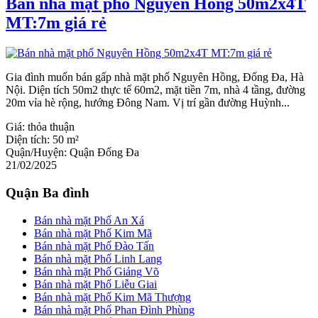
Bán nhà mặt phố Nguyên Hồng 50m2x4T
MT:7m giá rẻ
Gia đình muốn bán gấp nhà mặt phố Nguyên Hồng, Đống Đa, Hà
Nội. Diện tích 50m2 thực tế 60m2, mặt tiền 7m, nhà 4 tầng, đường
20m vỉa hè rộng, hướng Đông Nam. Vị trí gần đường Huỳnh...
Giá:
thỏa thuận
Diện tích:
50 m²
Quận/Huyện:
Quận Đống Đa
21/02/2025
Quận Ba đình
Bán nhà mặt Phố An Xá
Bán nhà mặt Phố Kim Mã
Bán nhà mặt Phố Đào Tấn
Bán nhà mặt Phố Linh Lang
Bán nhà mặt Phố Giảng Võ
Bán nhà mặt Phố Liễu Giai
Bán nhà mặt Phố Kim Mã Thượng
Bán nhà mặt Phố Phan Đình Phùng