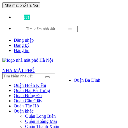
Nhà mặt phố Hà Nội
Đã có
771
tin được đăng!
Đăng nhập
Đăng ký
Đăng tin
NHÀ MẶT PHỐ
Quận Ba Đình
Quận Hoàn Kiếm
Quận Hai Bà Trưng
Quận Đống Đa
Quận Cầu Giấy
Quận Tây Hồ
Quận khác
Quận Long Biên
Quận Hoàng Mai
Quận Thanh Xuân