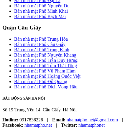
Bán nhà mặt Phố Đại La
Bán nhà mặt Phố Nguyễn Du
Bán nhà mặt Phố Minh Khai
Bán nhà mặt Phố Bạch Mai
Quận Cầu Giấy
Bán nhà mặt Phố Trung Hòa
Bán nhà mặt Phố Cầu Giấy
Bán nhà mặt Phố Trung Kính
Bán nhà mặt Phố Nguyễn Khang
Bán nhà mặt Phố Trần Duy Hưng
Bán nhà mặt Phố Trần Thái Tông
Bán nhà mặt Phố Vũ Phạm Hàm
Bán nhà mặt Phố Hoàng Quốc Việt
Bán nhà mặt Phố Đỗ Quang
Bán nhà mặt Phố Dịch Vọng Hậu
BẤT ĐỘNG SẢN HÀ NỘI
Số 19 Trung Yên 14, Cầu Giấy, Hà Nội
Hotline:
0917836226
|
Email:
nhamatpho.net@gmail.com
|
Facebook:
nhamatpho.net
|
Twitter:
nhamatphonet