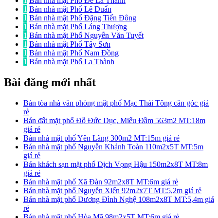
1
Bán nhà mặt Phố Đê La Thành
1
Bán nhà mặt Phố Lê Duẩn
1
Bán nhà mặt Phố Đặng Tiến Đông
1
Bán nhà mặt Phố Láng Thượng
1
Bán nhà mặt Phố Nguyễn Văn Tuyết
1
Bán nhà mặt Phố Tây Sơn
1
Bán nhà mặt Phố Nam Đồng
1
Bán nhà mặt Phố La Thành
Bài đăng mới nhất
Bán tòa nhà văn phòng mặt phố Mạc Thái Tông căn góc giá
rẻ
Bán đất mặt phố Đỗ Đức Dục, Miếu Đầm 563m2 MT:18m
giá rẻ
Bán nhà mặt phố Yên Lãng 300m2 MT:15m giá rẻ
Bán nhà mặt phố Nguyễn Khánh Toàn 110m2x5T MT:5m
giá rẻ
Bán khách sạn mặt phố Dịch Vọng Hậu 150m2x8T MT:8m
giá rẻ
Bán nhà mặt phố Xã Đàn 92m2x8T MT:6m giá rẻ
Bán nhà mặt phố Nguyễn Xiển 92m2x7T MT:5,2m giá rẻ
Bán nhà mặt phố Dương Đình Nghệ 108m2x8T MT:5,4m giá
rẻ
Bán nhà mặt phố Hòa Mã 98m2x5T MT:6m giá rẻ