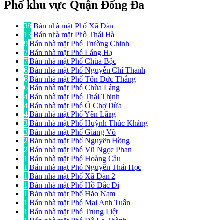
Phố khu vực Quận Đống Đa
38
Bán nhà mặt Phố Xã Đàn
13
Bán nhà mặt Phố Thái Hà
9
Bán nhà mặt Phố Trường Chinh
7
Bán nhà mặt Phố Láng Hạ
7
Bán nhà mặt Phố Chùa Bộc
6
Bán nhà mặt Phố Nguyễn Chí Thanh
6
Bán nhà mặt Phố Tôn Đức Thắng
6
Bán nhà mặt Phố Chùa Láng
4
Bán nhà mặt Phố Thái Thịnh
4
Bán nhà mặt Phố Ô Chợ Dừa
4
Bán nhà mặt Phố Yên Lãng
3
Bán nhà mặt Phố Huỳnh Thúc Kháng
3
Bán nhà mặt Phố Giảng Võ
2
Bán nhà mặt Phố Nguyên Hồng
2
Bán nhà mặt Phố Vũ Ngọc Phan
1
Bán nhà mặt Phố Hoàng Cầu
1
Bán nhà mặt Phố Nguyễn Thái Học
1
Bán nhà mặt Phố Xã Đàn 2
1
Bán nhà mặt Phố Hồ Đắc Di
1
Bán nhà mặt Phố Hào Nam
1
Bán nhà mặt Phố Mai Anh Tuấn
1
Bán nhà mặt Phố Trung Liệt