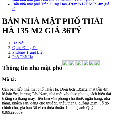
Bán nhà mặt phố Trần Hưng Đạo 430m2x12T MT:14m giá
rẻ
BÁN NHÀ MẶT PHỐ THÁI
HÀ 135 M2 GIÁ 36TỶ
Hà Nội
Quận Đống Đa
Phường Trung Liệt
Phố Thái Hà
Thông tin nhà mặt phố
Mô tả:
Cần bán gấp nhà mặt phố Thái Hà. Diện tích 135m2, mặt tiền 4m,
lở hậu 5m, hướng Tây Nam, nhà mới xây theo phong cách hiện đại
6 tầng có thang máy.Tiện làm văn phòng cho thuê, ngân hàng, nhà
hàng, khách sạn, đang cho thuê 95 triệu/tháng, đường 25m. Sổ đỏ
chính chủ, giá bán 36 tỷ có thỏa thuận. Liên hệ anh Quý
0389226659