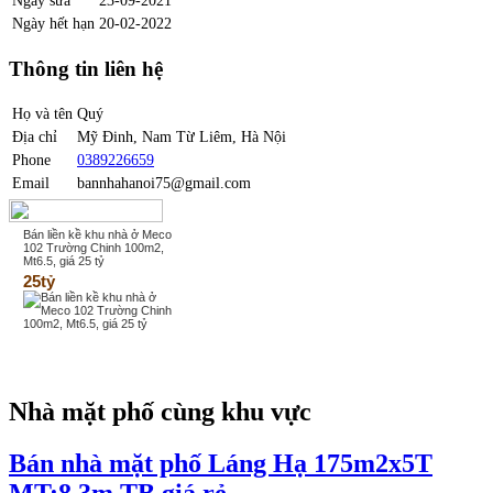
Ngày hết hạn
20-02-2022
Thông tin liên hệ
Họ và tên
Quý
Địa chỉ
Mỹ Đinh, Nam Từ Liêm, Hà Nội
Phone
0389226659
Email
bannhahanoi75@gmail.com
Bán liền kề khu nhà ở Meco
102 Trường Chinh 100m2,
Mt6.5, giá 25 tỷ
25tỷ
Nhà mặt phố cùng khu vực
Bán nhà mặt phố Láng Hạ 175m2x5T