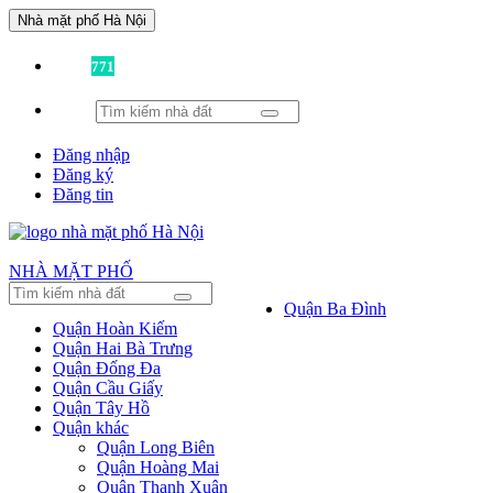
Nhà mặt phố Hà Nội
Đã có
771
tin được đăng!
Đăng nhập
Đăng ký
Đăng tin
NHÀ MẶT PHỐ
Quận Ba Đình
Quận Hoàn Kiếm
Quận Hai Bà Trưng
Quận Đống Đa
Quận Cầu Giấy
Quận Tây Hồ
Quận khác
Quận Long Biên
Quận Hoàng Mai
Quận Thanh Xuân