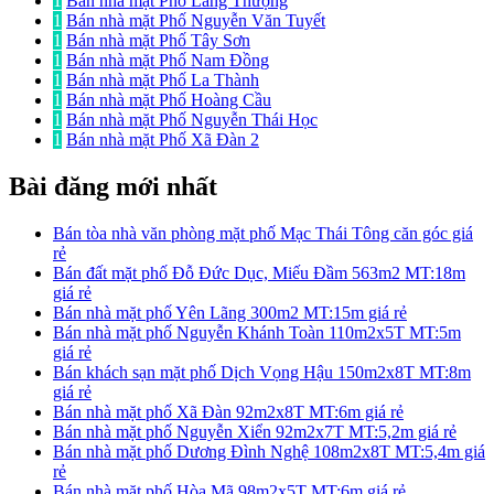
1
Bán nhà mặt Phố Láng Thượng
1
Bán nhà mặt Phố Nguyễn Văn Tuyết
1
Bán nhà mặt Phố Tây Sơn
1
Bán nhà mặt Phố Nam Đồng
1
Bán nhà mặt Phố La Thành
1
Bán nhà mặt Phố Hoàng Cầu
1
Bán nhà mặt Phố Nguyễn Thái Học
1
Bán nhà mặt Phố Xã Đàn 2
Bài đăng mới nhất
Bán tòa nhà văn phòng mặt phố Mạc Thái Tông căn góc giá
rẻ
Bán đất mặt phố Đỗ Đức Dục, Miếu Đầm 563m2 MT:18m
giá rẻ
Bán nhà mặt phố Yên Lãng 300m2 MT:15m giá rẻ
Bán nhà mặt phố Nguyễn Khánh Toàn 110m2x5T MT:5m
giá rẻ
Bán khách sạn mặt phố Dịch Vọng Hậu 150m2x8T MT:8m
giá rẻ
Bán nhà mặt phố Xã Đàn 92m2x8T MT:6m giá rẻ
Bán nhà mặt phố Nguyễn Xiển 92m2x7T MT:5,2m giá rẻ
Bán nhà mặt phố Dương Đình Nghệ 108m2x8T MT:5,4m giá
rẻ
Bán nhà mặt phố Hòa Mã 98m2x5T MT:6m giá rẻ