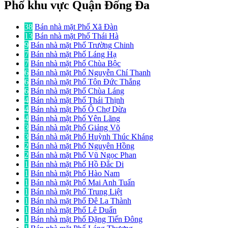
Phố khu vực Quận Đống Đa
38
Bán nhà mặt Phố Xã Đàn
13
Bán nhà mặt Phố Thái Hà
9
Bán nhà mặt Phố Trường Chinh
7
Bán nhà mặt Phố Láng Hạ
7
Bán nhà mặt Phố Chùa Bộc
6
Bán nhà mặt Phố Nguyễn Chí Thanh
6
Bán nhà mặt Phố Tôn Đức Thắng
6
Bán nhà mặt Phố Chùa Láng
4
Bán nhà mặt Phố Thái Thịnh
4
Bán nhà mặt Phố Ô Chợ Dừa
4
Bán nhà mặt Phố Yên Lãng
3
Bán nhà mặt Phố Giảng Võ
3
Bán nhà mặt Phố Huỳnh Thúc Kháng
2
Bán nhà mặt Phố Nguyên Hồng
2
Bán nhà mặt Phố Vũ Ngọc Phan
1
Bán nhà mặt Phố Hồ Đắc Di
1
Bán nhà mặt Phố Hào Nam
1
Bán nhà mặt Phố Mai Anh Tuấn
1
Bán nhà mặt Phố Trung Liệt
1
Bán nhà mặt Phố Đê La Thành
1
Bán nhà mặt Phố Lê Duẩn
1
Bán nhà mặt Phố Đặng Tiến Đông