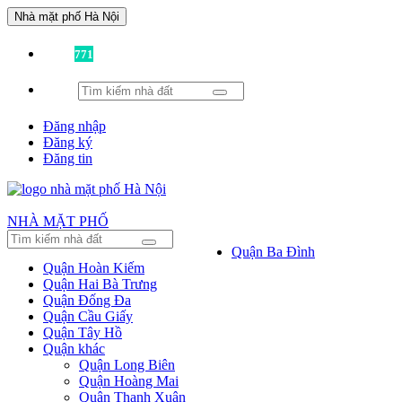
Nhà mặt phố Hà Nội
Đã có
771
tin được đăng!
Đăng nhập
Đăng ký
Đăng tin
NHÀ MẶT PHỐ
Quận Ba Đình
Quận Hoàn Kiếm
Quận Hai Bà Trưng
Quận Đống Đa
Quận Cầu Giấy
Quận Tây Hồ
Quận khác
Quận Long Biên
Quận Hoàng Mai
Quận Thanh Xuân