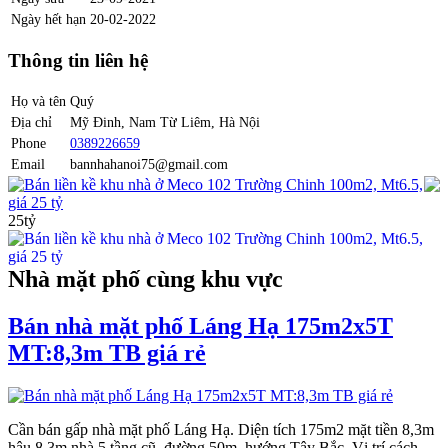
Ngày hết hạn
20-02-2022
Thông tin liên hệ
Họ và tên
Quý
Địa chỉ
Mỹ Đinh, Nam Từ Liêm, Hà Nội
Phone
0389226659
Email
bannhahanoi75@gmail.com
Bán liền kề khu nhà ở Meco 102 Trường Chinh 100m2, Mt6.5,
giá 25 tỷ
25tỷ
Nhà mặt phố cùng khu vực
Bán nhà mặt phố Láng Hạ 175m2x5T
MT:8,3m TB giá rẻ
Cần bán gấp nhà mặt phố Láng Hạ. Diện tích 175m2 mặt tiền 8,3m
hậu 8,3m nhà 5 tầng cũ, đường 50m, hướng Tây Bắc. Vị trí cách