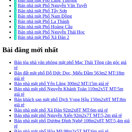
1
Bán nhà mặt Phố Láng Thượng
1
Bán nhà mặt Phố Nguyễn Văn Tuyết
1
Bán nhà mặt Phố Tây Sơn
1
Bán nhà mặt Phố Nam Đồng
1
Bán nhà mặt Phố La Thành
1
Bán nhà mặt Phố Hoàng Cầu
1
Bán nhà mặt Phố Nguyễn Thái Học
1
Bán nhà mặt Phố Xã Đàn 2
Bài đăng mới nhất
Bán tòa nhà văn phòng mặt phố Mạc Thái Tông căn góc giá
rẻ
Bán đất mặt phố Đỗ Đức Dục, Miếu Đầm 563m2 MT:18m
giá rẻ
Bán nhà mặt phố Yên Lãng 300m2 MT:15m giá rẻ
Bán nhà mặt phố Nguyễn Khánh Toàn 110m2x5T MT:5m
giá rẻ
Bán khách sạn mặt phố Dịch Vọng Hậu 150m2x8T MT:8m
giá rẻ
Bán nhà mặt phố Xã Đàn 92m2x8T MT:6m giá rẻ
Bán nhà mặt phố Nguyễn Xiển 92m2x7T MT:5,2m giá rẻ
Bán nhà mặt phố Dương Đình Nghệ 108m2x8T MT:5,4m giá
rẻ
Bán nhà mặt phố Hòa Mã 98m2x5T MT:6m giá rẻ