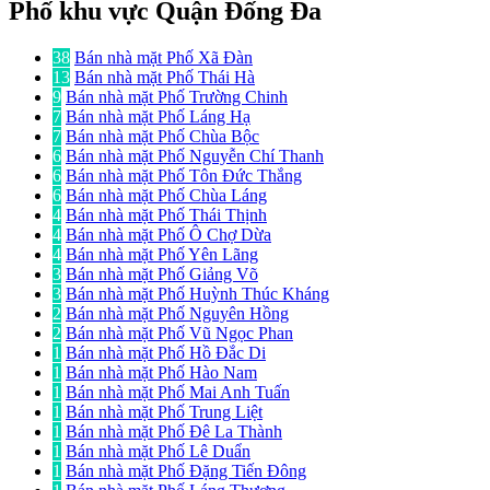
Phố khu vực Quận Đống Đa
38
Bán nhà mặt Phố Xã Đàn
13
Bán nhà mặt Phố Thái Hà
9
Bán nhà mặt Phố Trường Chinh
7
Bán nhà mặt Phố Láng Hạ
7
Bán nhà mặt Phố Chùa Bộc
6
Bán nhà mặt Phố Nguyễn Chí Thanh
6
Bán nhà mặt Phố Tôn Đức Thắng
6
Bán nhà mặt Phố Chùa Láng
4
Bán nhà mặt Phố Thái Thịnh
4
Bán nhà mặt Phố Ô Chợ Dừa
4
Bán nhà mặt Phố Yên Lãng
3
Bán nhà mặt Phố Giảng Võ
3
Bán nhà mặt Phố Huỳnh Thúc Kháng
2
Bán nhà mặt Phố Nguyên Hồng
2
Bán nhà mặt Phố Vũ Ngọc Phan
1
Bán nhà mặt Phố Hồ Đắc Di
1
Bán nhà mặt Phố Hào Nam
1
Bán nhà mặt Phố Mai Anh Tuấn
1
Bán nhà mặt Phố Trung Liệt
1
Bán nhà mặt Phố Đê La Thành
1
Bán nhà mặt Phố Lê Duẩn
1
Bán nhà mặt Phố Đặng Tiến Đông