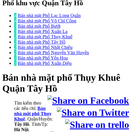
Phố khu vực Quận Tây Hồ
4
Bán nhà mặt Phố Lạc Long Quân
4
Bán nhà mặt Phố Võ Chí Công
3
Bán nhà mặt Phố Bưởi
3
Bán nhà mặt Phố Xuân La
2
Bán nhà mặt Phố Thụy Khuê
2
Bán nhà mặt Phố Tây Hồ
2
Bán nhà mặt Phố Nhật Chiêu
2
Bán nhà mặt Phố Nguyễn Văn Huyên
1
Bán nhà mặt Phố Yên Hoa
1
Bán nhà mặt Phố Xuân Diệu
Bán nhà mặt phố
Thụy Khuê
Quận Tây Hồ
Tìm kiếm theo
các tiêu chí:
Bán
nhà mặt phố Thụy
Khuê
. Quận/Huyện:
Tây Hồ
. Tỉnh/Tp:
Hà Nội
.