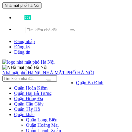
Nhà mặt phố Hà Nội
Đã có
771
tin được đăng!
Đăng nhập
Đăng ký
Đăng tin
Nhà mặt phố Hà Nội
NHÀ MẶT PHỐ HÀ NỘI
Quận Ba Đình
Quận Hoàn Kiếm
Quận Hai Bà Trưng
Quận Đống Đa
Quận Cầu Giấy
Quận Tây Hồ
Quận khác
Quận Long Biên
Quận Hoàng Mai
Quận Thanh Xuân