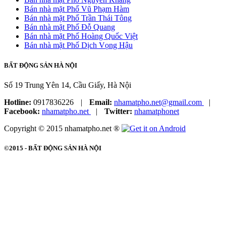
Bán nhà mặt Phố Vũ Phạm Hàm
Bán nhà mặt Phố Trần Thái Tông
Bán nhà mặt Phố Đỗ Quang
Bán nhà mặt Phố Hoàng Quốc Việt
Bán nhà mặt Phố Dịch Vọng Hậu
BẤT ĐỘNG SẢN HÀ NỘI
Số 19 Trung Yên 14, Cầu Giấy, Hà Nội
Hotline:
0917836226
|
Email:
nhamatpho.net@gmail.com
|
Facebook:
nhamatpho.net
|
Twitter:
nhamatphonet
Copyright © 2015 nhamatpho.net ®
©2015 -
BẤT ĐỘNG SẢN HÀ NỘI