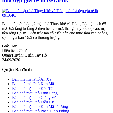
nhà đẹp giá rẻ lh 091.646.
Bán nhà mới thông 2 mặt phố Thụy khê và Đồng Cổ diện tích 65
m2 6,5 tầng từ tầng 2 diện tích 75 m2, thang máy tốc độ cao, mặt
tiền rộng 6,5 m. Kiến trúc tân cổ điển tiện cho thuê làm văn phòng,
spa ... giá bán 16.5 có thương lượng....
Giá:
16tỷ
Diện tích:
75m²
Quận/Huyện:
Quận Tây Hồ
24/09/2020
Quận Ba đình
Bán nhà mặt Phố An Xá
Bán nhà mặt Phố Kim Mã
Bán nhà mặt Phố Đào Tấn
Bán nhà mặt Phố Linh Lang
Bán nhà mặt Phố Giảng Võ
Bán nhà mặt Phố Liễu Giai
Bán nhà mặt Phố Kim Mã Thượng
Bán nhà mặt Phố Phan Đình Phùng