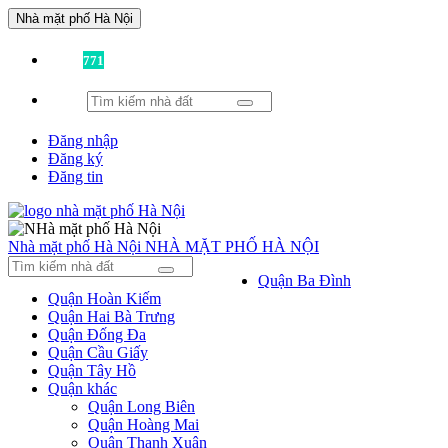
Nhà mặt phố Hà Nội
Đã có
771
tin được đăng!
Đăng nhập
Đăng ký
Đăng tin
Nhà mặt phố Hà Nội
NHÀ MẶT PHỐ HÀ NỘI
Quận Ba Đình
Quận Hoàn Kiếm
Quận Hai Bà Trưng
Quận Đống Đa
Quận Cầu Giấy
Quận Tây Hồ
Quận khác
Quận Long Biên
Quận Hoàng Mai
Quận Thanh Xuân