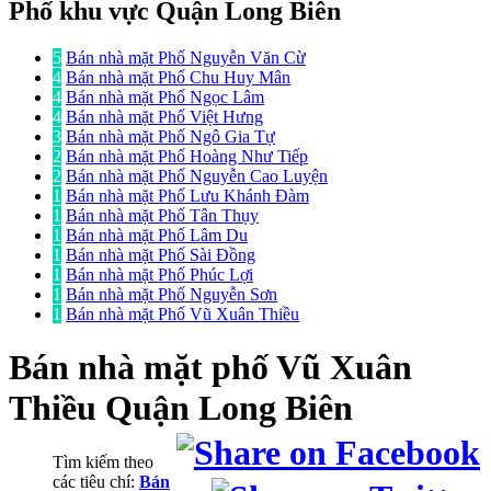
Phố khu vực Quận Long Biên
5
Bán nhà mặt Phố Nguyễn Văn Cừ
4
Bán nhà mặt Phố Chu Huy Mân
4
Bán nhà mặt Phố Ngọc Lâm
4
Bán nhà mặt Phố Việt Hưng
3
Bán nhà mặt Phố Ngô Gia Tự
2
Bán nhà mặt Phố Hoàng Như Tiếp
2
Bán nhà mặt Phố Nguyễn Cao Luyện
1
Bán nhà mặt Phố Lưu Khánh Đàm
1
Bán nhà mặt Phố Tân Thụy
1
Bán nhà mặt Phố Lâm Du
1
Bán nhà mặt Phố Sài Đồng
1
Bán nhà mặt Phố Phúc Lợi
1
Bán nhà mặt Phố Nguyễn Sơn
1
Bán nhà mặt Phố Vũ Xuân Thiều
Bán nhà mặt phố
Vũ Xuân
Thiều Quận Long Biên
Tìm kiếm theo
các tiêu chí:
Bán