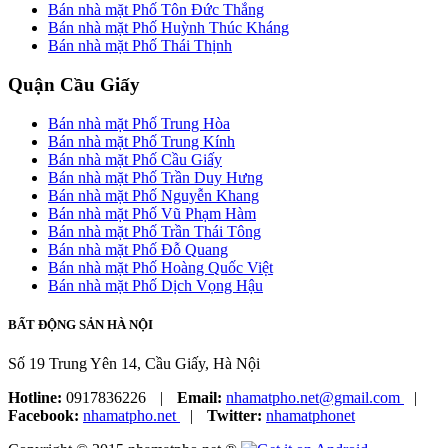
Bán nhà mặt Phố Tôn Đức Thắng
Bán nhà mặt Phố Huỳnh Thúc Kháng
Bán nhà mặt Phố Thái Thịnh
Quận Cầu Giấy
Bán nhà mặt Phố Trung Hòa
Bán nhà mặt Phố Trung Kính
Bán nhà mặt Phố Cầu Giấy
Bán nhà mặt Phố Trần Duy Hưng
Bán nhà mặt Phố Nguyễn Khang
Bán nhà mặt Phố Vũ Phạm Hàm
Bán nhà mặt Phố Trần Thái Tông
Bán nhà mặt Phố Đỗ Quang
Bán nhà mặt Phố Hoàng Quốc Việt
Bán nhà mặt Phố Dịch Vọng Hậu
BẤT ĐỘNG SẢN HÀ NỘI
Số 19 Trung Yên 14, Cầu Giấy, Hà Nội
Hotline:
0917836226
|
Email:
nhamatpho.net@gmail.com
|
Facebook:
nhamatpho.net
|
Twitter:
nhamatphonet