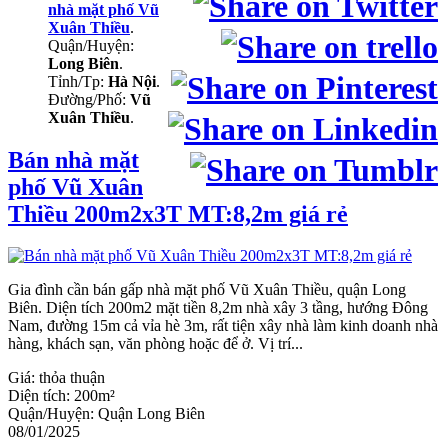
nhà mặt phố Vũ
Xuân Thiều
.
Quận/Huyện:
Long Biên
.
Tỉnh/Tp:
Hà Nội
.
Đường/Phố:
Vũ
Xuân Thiều
.
Bán nhà mặt
phố Vũ Xuân
Thiều 200m2x3T MT:8,2m giá rẻ
Gia đình cần bán gấp nhà mặt phố Vũ Xuân Thiều, quận Long
Biên. Diện tích 200m2 mặt tiền 8,2m nhà xây 3 tầng, hướng Đông
Nam, đường 15m cả vỉa hè 3m, rất tiện xây nhà làm kinh doanh nhà
hàng, khách sạn, văn phòng hoặc để ở. Vị trí...
Giá:
thỏa thuận
Diện tích:
200m²
Quận/Huyện:
Quận Long Biên
08/01/2025