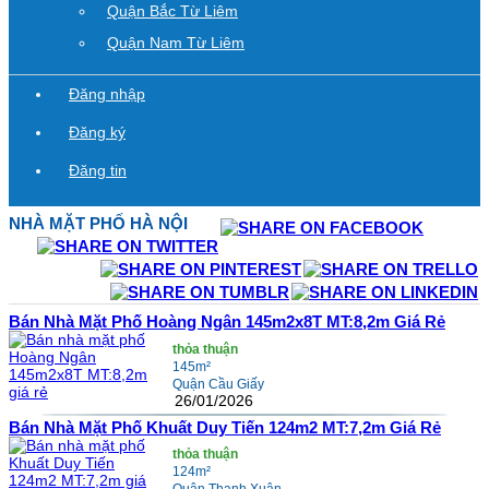
Quận Bắc Từ Liêm
Quận Nam Từ Liêm
Đăng nhập
Đăng ký
Đăng tin
NHÀ MẶT PHỐ
HÀ NỘI
Bán Nhà Mặt Phố Hoàng Ngân 145m2x8T MT:8,2m Giá Rẻ
thỏa thuận
145m²
Quận Cầu Giấy
26/01/2026
Bán Nhà Mặt Phố Khuất Duy Tiến 124m2 MT:7,2m Giá Rẻ
thỏa thuận
124m²
Quận Thanh Xuân