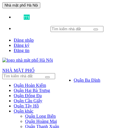
Nhà mặt phố Hà Nội
Đã có
771
tin được đăng!
Đăng nhập
Đăng ký
Đăng tin
NHÀ MẶT PHỐ
Quận Ba Đình
Quận Hoàn Kiếm
Quận Hai Bà Trưng
Quận Đống Đa
Quận Cầu Giấy
Quận Tây Hồ
Quận khác
Quận Long Biên
Quận Hoàng Mai
Quận Thanh Xuân