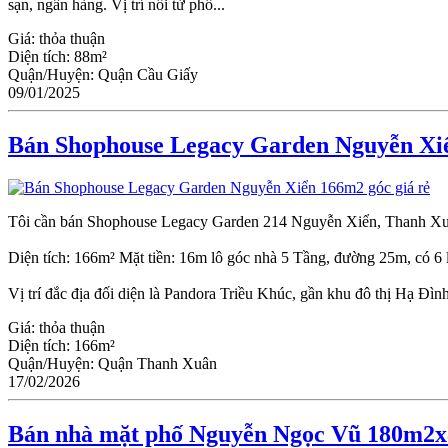
sạn, ngân hàng. Vị trí nối từ phố...
Giá:
thỏa thuận
Diện tích:
88m²
Quận/Huyện:
Quận Cầu Giấy
09/01/2025
Bán Shophouse Legacy Garden Nguyễn Xiể
Tôi cần bán Shophouse Legacy Garden 214 Nguyễn Xiển, Thanh Xu
Diện tích: 166m² Mặt tiền: 16m lô góc nhà 5 Tầng, đường 25m, có 6 
Vị trí đắc địa đối diện là Pandora Triều Khúc, gần khu đô thị Hạ Đình
Giá:
thỏa thuận
Diện tích:
166m²
Quận/Huyện:
Quận Thanh Xuân
17/02/2026
Bán nhà mặt phố Nguyễn Ngọc Vũ 180m2x