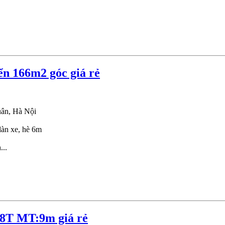
n 166m2 góc giá rẻ
ân, Hà Nội
làn xe, hè 6m
...
8T MT:9m giá rẻ