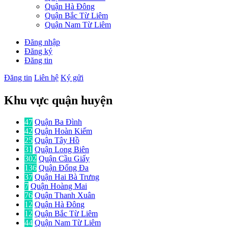
Quận Hà Đông
Quận Bắc Từ Liêm
Quận Nam Từ Liêm
Đăng nhập
Đăng ký
Đăng tin
Đăng tin
Liên hệ
Ký gửi
Khu vực quận huyện
47
Quận Ba Đình
42
Quận Hoàn Kiếm
25
Quận Tây Hồ
31
Quận Long Biên
302
Quận Cầu Giấy
136
Quận Đống Đa
37
Quận Hai Bà Trưng
7
Quận Hoàng Mai
76
Quận Thanh Xuân
12
Quận Hà Đông
12
Quận Bắc Từ Liêm
44
Quận Nam Từ Liêm