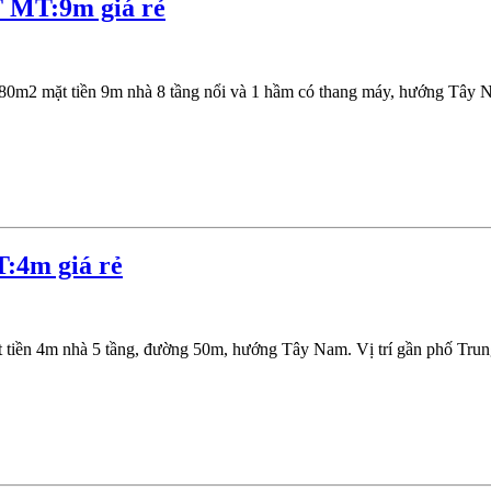
 MT:9m giá rẻ
m2 mặt tiền 9m nhà 8 tầng nổi và 1 hầm có thang máy, hướng Tây Na
:4m giá rẻ
 tiền 4m nhà 5 tầng, đường 50m, hướng Tây Nam. Vị trí gần phố Tru