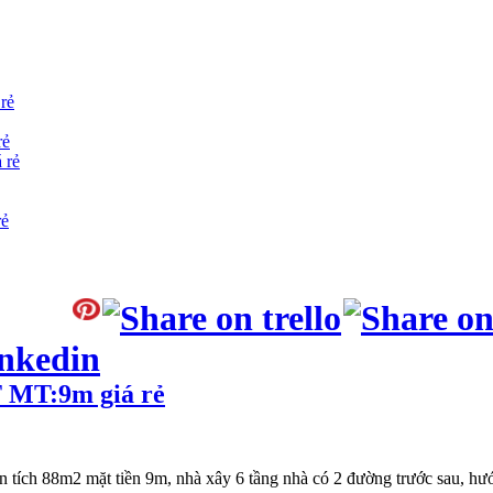
rẻ
rẻ
 rẻ
rẻ
 MT:9m giá rẻ
 tích 88m2 mặt tiền 9m, nhà xây 6 tầng nhà có 2 đường trước sau, hư