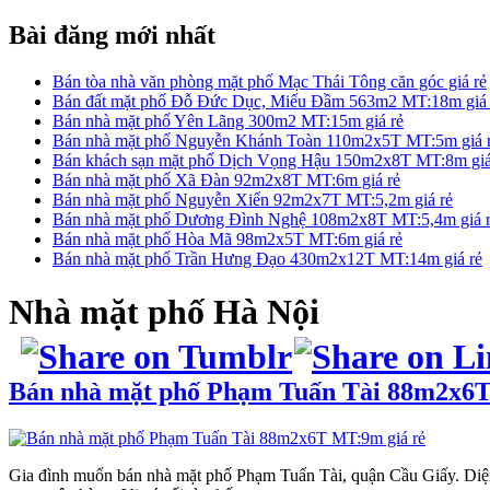
Bài đăng mới nhất
Bán tòa nhà văn phòng mặt phố Mạc Thái Tông căn góc giá rẻ
Bán đất mặt phố Đỗ Đức Dục, Miếu Đầm 563m2 MT:18m giá 
Bán nhà mặt phố Yên Lãng 300m2 MT:15m giá rẻ
Bán nhà mặt phố Nguyễn Khánh Toàn 110m2x5T MT:5m giá 
Bán khách sạn mặt phố Dịch Vọng Hậu 150m2x8T MT:8m giá
Bán nhà mặt phố Xã Đàn 92m2x8T MT:6m giá rẻ
Bán nhà mặt phố Nguyễn Xiển 92m2x7T MT:5,2m giá rẻ
Bán nhà mặt phố Dương Đình Nghệ 108m2x8T MT:5,4m giá 
Bán nhà mặt phố Hòa Mã 98m2x5T MT:6m giá rẻ
Bán nhà mặt phố Trần Hưng Đạo 430m2x12T MT:14m giá rẻ
Nhà mặt phố
Hà Nội
Bán nhà mặt phố Phạm Tuấn Tài 88m2x6T
Gia đình muốn bán nhà mặt phố Phạm Tuấn Tài, quận Cầu Giấy. Diện