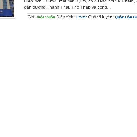
Diện tích 175m2, mặt tiền 7,6m, có 4 tầng nổi và 1 hầm
gần đường Thành Thái, Thọ Tháp và công...
Giá:
Diện tích:
Quận/Huyện:
thỏa thuận
175m²
Quận Cầu Gi