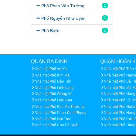
Phố Phan Văn Trường
1
Phố Nguyễn Như Uyên
1
Phố Bưởi
1
QUẬN BA ĐÌNH
QUẬN HOÀN K
Nhà mặt Phố An Xá
Nhà mặt Phố Trần
Nhà mặt Phố Kim Mã
Nhà mặt Phố Nguy
Nhà mặt Phố Đào Tấn
Nhà mặt Phố Bà Tr
Nhà mặt Phố Linh Lang
Nhà mặt Phố Mã M
Nhà mặt Phố Giảng Võ
Nhà mặt Phố Hàng
Nhà mặt Phố Liễu Giai
Nhà mặt Phố Lý Th
Nhà mặt Phố Kim Mã Thượng
Nhà mặt Phố Hàng
Nhà mặt Phố Phan Đình Phùng
Nhà mặt Phố Hàng
Nhà mặt Phố Núi Trúc
Nhà mặt Phố Cửa 
Nhà mặt Phố Cao Bá Quát
Nhà mặt Phố Hàng