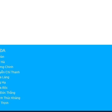
ĐA
Đàn
i Hà
ờng Chinh
yễn Chí Thanh
a Láng
g Hạ
a Bộc
 Đức Thắng
nh Thúc Kháng
 Thịnh