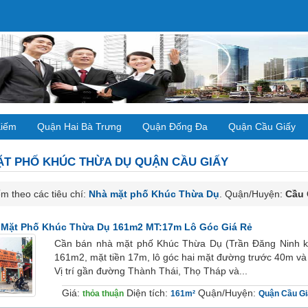
Kiếm
Quận Hai Bà Trưng
Quận Đống Đa
Quận Cầu Giấy
ẶT PHỐ
KHÚC THỪA DỤ QUẬN CẦU GIẤY
m theo các tiêu chí:
Nhà mặt phố Khúc Thừa Dụ
. Quận/Huyện:
Cầu 
 Mặt Phố Khúc Thừa Dụ 161m2 MT:17m Lô Góc Giá Rẻ
Cần bán nhà mặt phố Khúc Thừa Dụ (Trần Đăng Ninh kéo
161m2, mặt tiền 17m, lô góc hai mặt đường trước 40m 
Vị trí gần đường Thành Thái, Thọ Tháp và...
Giá:
Diện tích:
Quận/Huyện:
thỏa thuận
161m²
Quận Cầu Gi