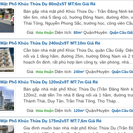
 Mặt Phố Khúc Thừa Dụ 80m2x5T MT:6m Giá Rẻ
Bán gấp nhà mặt phố Khúc Thừa Dụ - Trần Đăng Ninh kéo
tiền 6m, nhà 5 tầng cũ, hướng Đông Nam, đường 40m, vỉ
Thái Tông, Nguyễn Phong Sắc, trường học, công viên Cầu
Giá:
Diện tích:
Quận/Huyện:
thỏa thuận
80m²
Quận Cầu Giấ
 Mặt Phố Khúc Thừa Dụ 240m2x9T MT:10m Giá Rẻ
Cần bán nhà mặt phố Khúc Thừa Dụ, quận Cầu Giấy. Diện 
nổi và 1 tầng hầm, đường 25m, hướng Đông Nam và 2 th
hoạch ổn định, rất phù hợp làm công ty, văn phòng, nhà...
Giá:
Diện tích:
Quận/Huyện:
thỏa thuận
240m²
Quận Cầu Gi
 Mặt Phố Khúc Thừa Dụ 120m2x9T MT:7m Giá Rẻ
Bán gấp nhà mặt phố Khúc Thừa Dụ (Trần Đăng Ninh kéo
120m2, mặt tiền 7m nhà 8 tầng nổi và 1 hầm, đường tr
Thành Thái, Duy Tân, Trần Thái Tông, Thọ Tháp...
Giá:
Diện tích:
Quận/Huyện:
thỏa thuận
120m²
Quận Cầu Gi
 Mặt Phố Khúc Thừa Dụ 175m2x5T MT:7,6m Giá Rẻ
Gia đình muốn bán nhà mặt phố Khúc Thừa Dụ (Trần Đăn