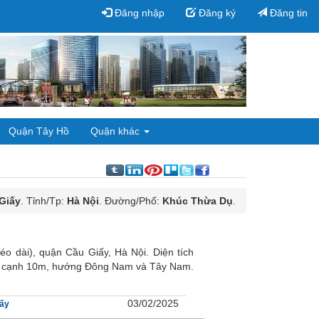
Đăng nhập
Đăng ký
Đăng tin
Quận Tây Hồ
Quận khác
Giấy
. Tỉnh/Tp:
Hà Nội
. Đường/Phố:
Khúc Thừa Dụ
.
 dài), quận Cầu Giấy, Hà Nội. Diện tích
và cạnh 10m, hướng Đông Nam và Tây Nam.
03/02/2025
ấy