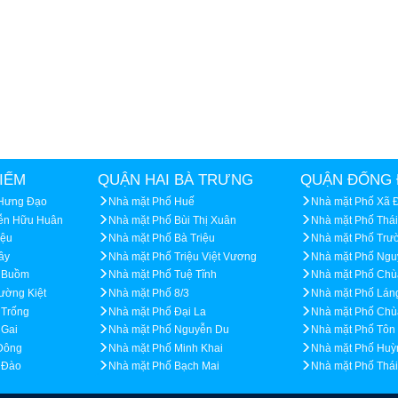
IẾM
QUẬN HAI BÀ TRƯNG
QUẬN ĐỐNG 
 Hưng Đạo
Nhà mặt Phố Huế
Nhà mặt Phố Xã 
ễn Hữu Huân
Nhà mặt Phố Bùi Thị Xuân
Nhà mặt Phố Thá
iệu
Nhà mặt Phố Bà Triệu
Nhà mặt Phố Trư
ây
Nhà mặt Phố Triệu Việt Vương
Nhà mặt Phố Ngu
 Buồm
Nhà mặt Phố Tuệ Tĩnh
Nhà mặt Phố Chù
ường Kiệt
Nhà mặt Phố 8/3
Nhà mặt Phố Lán
 Trống
Nhà mặt Phố Đại La
Nhà mặt Phố Chù
 Gai
Nhà mặt Phố Nguyễn Du
Nhà mặt Phố Tôn
Đông
Nhà mặt Phố Minh Khai
Nhà mặt Phố Huỳ
 Đào
Nhà mặt Phố Bạch Mai
Nhà mặt Phố Thái