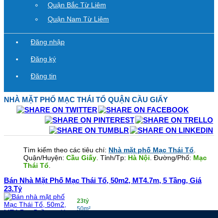
Quận Bắc Từ Liêm
Quận Nam Từ Liêm
Đăng nhập
Đăng ký
Đăng tin
NHÀ MẶT PHỐ
MẠC THÁI TỔ QUẬN CẦU GIẤY
Tìm kiếm theo các tiêu chí:
Nhà mặt phố Mạc Thái Tổ
.
Quận/Huyện:
Cầu Giấy
. Tỉnh/Tp:
Hà Nội
. Đường/Phố:
Mạc
Thái Tổ
.
Bán Nhà Mặt Phố Mạc Thái Tổ, 50m2, MT4.7m, 5 Tầng, Giá
23.tỷ
23tỷ
50m²
Quận Cầu Giấy