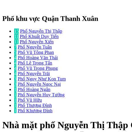
Phố khu vực Quận Thanh Xuân
15
Phố Nguyễn Thị Thập
11
Phố Khuất Duy Tiến
11
Phố Nguyễn Xiển
7
Phố Nguyễn Tuân
5
Phố Vũ Tông Phan
4
Phố Hoàng Văn Thái
4
Phố Lê Trọng Tấn
4
Phố Vũ Trọng Phụng
4
Phố Nguyễn Trãi
3
Phố Ngụy Như Kon Tum
3
Phố Nguyễn Ngọc Nại
1
Phố Hoàng Ngân
1
Phố Nguyễn Huy Tưởng
1
Phố Vũ Hữu
1
Phố Thượng Đình
1
Phố Khương Đình
Nhà mặt phố
Nguyễn Thị Thập