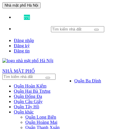
Nhà mặt phố Hà Nội
Đã có
771
tin được đăng!
Đăng nhập
Đăng ký
Đăng tin
NHÀ MẶT PHỐ
Quận Ba Đình
Quận Hoàn Kiếm
Quận Hai Bà Trưng
Quận Đống Đa
Quận Cầu Giấy
Quận Tây Hồ
Quận khác
Quận Long Biên
Quận Hoàng Mai
Quận Thanh Xuân