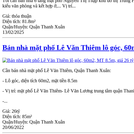
Tôi cần bán nhà 6 tầng mặt phố Nguyễn Thị Thập khu đô thị Trung 
kiểu văn phòng và kết hợp ở,... Vị trí...
Giá:
thỏa thuận
Diện tích:
81.8m²
Quận/Huyện:
Quận Thanh Xuân
13/02/2025
Bán nhà mặt phố Lê Văn Thiêm lô góc, 60m
Cần bán nhà mặt phố Lê Văn Thiêm, Quận Thanh Xuân:
- Lô góc, diện tích 60m2, mặt tiền 8.5m
- Vị trí: mặt phố Lê Văn Thiêm- Lê Văn Lương trung tâm quận Thanh 
-...
Giá:
26tỷ
Diện tích:
85m²
Quận/Huyện:
Quận Thanh Xuân
20/06/2022