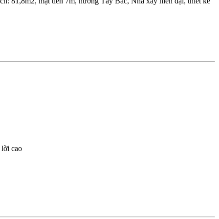
 81,8m2, mặt tiền 7m, hướng Tây Bắc, Nhà xây hiên đại, thiết kế
lời cao