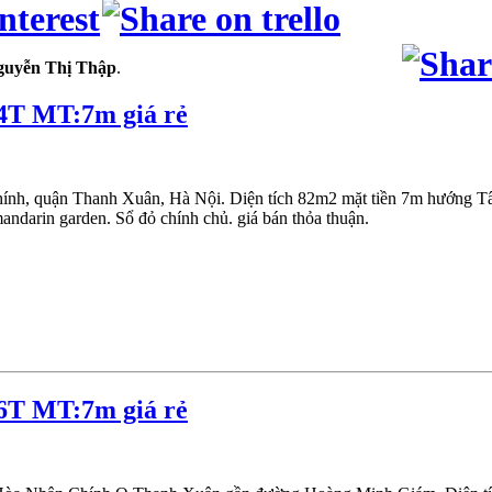
guyễn Thị Thập
.
4T MT:7m giá rẻ
nh, quận Thanh Xuân, Hà Nội. Diện tích 82m2 mặt tiền 7m hướng Tây
arin garden. Sổ đỏ chính chủ. giá bán thỏa thuận.
6T MT:7m giá rẻ