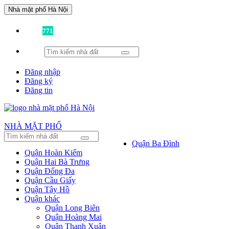
Nhà mặt phố Hà Nội
Đã có
771
tin được đăng!
Đăng nhập
Đăng ký
Đăng tin
NHÀ MẶT PHỐ
Quận Ba Đình
Quận Hoàn Kiếm
Quận Hai Bà Trưng
Quận Đống Đa
Quận Cầu Giấy
Quận Tây Hồ
Quận khác
Quận Long Biên
Quận Hoàng Mai
Quận Thanh Xuân