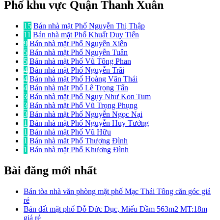
Phố khu vực Quận Thanh Xuân
15
Bán nhà mặt Phố Nguyễn Thị Thập
11
Bán nhà mặt Phố Khuất Duy Tiến
9
Bán nhà mặt Phố Nguyễn Xiển
5
Bán nhà mặt Phố Nguyễn Tuân
5
Bán nhà mặt Phố Vũ Tông Phan
4
Bán nhà mặt Phố Nguyễn Trãi
4
Bán nhà mặt Phố Hoàng Văn Thái
4
Bán nhà mặt Phố Lê Trọng Tấn
3
Bán nhà mặt Phố Ngụy Như Kon Tum
3
Bán nhà mặt Phố Vũ Trọng Phụng
3
Bán nhà mặt Phố Nguyễn Ngọc Nại
1
Bán nhà mặt Phố Nguyễn Huy Tưởng
1
Bán nhà mặt Phố Vũ Hữu
1
Bán nhà mặt Phố Thượng Đình
1
Bán nhà mặt Phố Khương Đình
Bài đăng mới nhất
Bán tòa nhà văn phòng mặt phố Mạc Thái Tông căn góc giá
rẻ
Bán đất mặt phố Đỗ Đức Dục, Miếu Đầm 563m2 MT:18m
giá rẻ