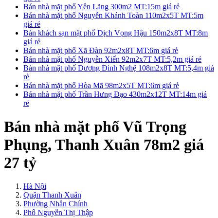
Bán nhà mặt phố Yên Lãng 300m2 MT:15m giá rẻ
Bán nhà mặt phố Nguyễn Khánh Toàn 110m2x5T MT:5m
giá rẻ
Bán khách sạn mặt phố Dịch Vọng Hậu 150m2x8T MT:8m
giá rẻ
Bán nhà mặt phố Xã Đàn 92m2x8T MT:6m giá rẻ
Bán nhà mặt phố Nguyễn Xiển 92m2x7T MT:5,2m giá rẻ
Bán nhà mặt phố Dương Đình Nghệ 108m2x8T MT:5,4m giá
rẻ
Bán nhà mặt phố Hòa Mã 98m2x5T MT:6m giá rẻ
Bán nhà mặt phố Trần Hưng Đạo 430m2x12T MT:14m giá
rẻ
Bán nhà mặt phố Vũ Trọng
Phụng, Thanh Xuân 78m2 giá
27 tỷ
Hà Nội
Quận Thanh Xuân
Phường Nhân Chính
Phố Nguyễn Thị Thập