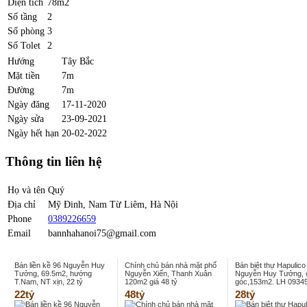
Diện tích
78m2
Số tầng
2
Số phòng
3
Số Tolet
2
Hướng
Tây Bắc
Mặt tiền
7m
Đường
7m
Ngày đăng
17-11-2020
Ngày sửa
23-09-2021
Ngày hết hạn
20-02-2022
Thông tin liên hệ
Họ và tên
Quý
Địa chỉ
Mỹ Đinh, Nam Từ Liêm, Hà Nội
Phone
0389226659
Email
bannhahanoi75@gmail.com
Bán liền kề 96 Nguyễn Huy
Chính chủ bán nhà mặt phố
Bán biệt thự Hapulico
Tưởng, 69.5m2, hướng
Nguyễn Xiển, Thanh Xuân
Nguyễn Huy Tưởng, 
T.Nam, NT xịn, 22 tỷ
120m2 giá 48 tỷ
góc,153m2. LH 0934
22tỷ
48tỷ
28tỷ