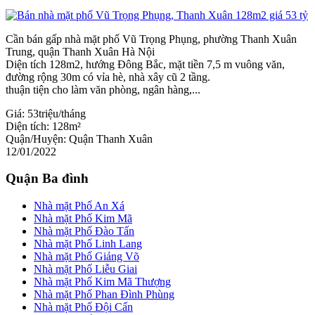
Cần bán gấp nhà mặt phố Vũ Trọng Phụng, phường Thanh Xuân
Trung, quận Thanh Xuân Hà Nội
Diện tích 128m2, hướng Đông Bắc, mặt tiền 7,5 m vuông văn,
đường rộng 30m có vỉa hè, nhà xây cũ 2 tầng.
thuận tiện cho làm văn phòng, ngân hàng,...
Giá:
53triệu/tháng
Diện tích:
128m²
Quận/Huyện:
Quận Thanh Xuân
12/01/2022
Quận Ba đình
Nhà mặt Phố An Xá
Nhà mặt Phố Kim Mã
Nhà mặt Phố Đào Tấn
Nhà mặt Phố Linh Lang
Nhà mặt Phố Giảng Võ
Nhà mặt Phố Liễu Giai
Nhà mặt Phố Kim Mã Thượng
Nhà mặt Phố Phan Đình Phùng
Nhà mặt Phố Đội Cấn