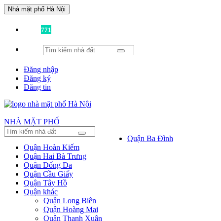
Nhà mặt phố Hà Nội
Đã có
771
tin được đăng!
Đăng nhập
Đăng ký
Đăng tin
NHÀ MẶT PHỐ
Quận Ba Đình
Quận Hoàn Kiếm
Quận Hai Bà Trưng
Quận Đống Đa
Quận Cầu Giấy
Quận Tây Hồ
Quận khác
Quận Long Biên
Quận Hoàng Mai
Quận Thanh Xuân