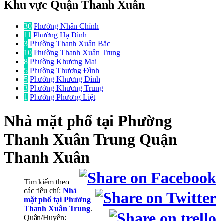
Khu vực Quận Thanh Xuân
30
Phường Nhân Chính
11
Phường Hạ Đình
3
Phường Thanh Xuân Bắc
10
Phường Thanh Xuân Trung
8
Phường Khương Mai
5
Phường Thượng Đình
5
Phường Khương Đình
3
Phường Khương Trung
1
Phường Phương Liệt
Nhà mặt phố
tại Phường
Thanh Xuân Trung Quận
Thanh Xuân
Tìm kiếm theo
các tiêu chí:
Nhà
mặt phố tại Phường
Thanh Xuân Trung
.
Quận/Huyện: