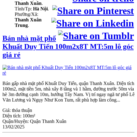
Thanh Xuân
.
Tỉnh/Tp:
Hà Nội
.
Phường/Xã:
Thanh Xuân
Trung
.
Bán nhà mặt phố
Khuất Duy Tiến 100m2x8T MT:5m lô góc
giá rẻ
Bán gấp nhà mặt phố Khuất Duy Tiến, quận Thanh Xuân. Diện tích
100m2, mặt tiền 5m, nhà xây 8 tầng và 1 hầm, đường trước 50m vỉa
hè 3m đường cạnh 10m, hướng Tây Nam. Vị trí ngay ngã tư phố Lê
Văn Lương và Ngụy Như Kon Tum, rất phù hợp làm công...
Giá:
thỏa thuận
Diện tích:
100m²
Quận/Huyện:
Quận Thanh Xuân
13/02/2025