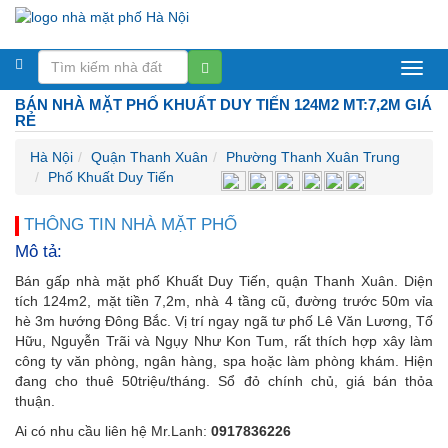
BÁN NHÀ MẶT PHỐ KHUẤT DUY TIẾN 124M2 MT:7,2M GIÁ
RẺ
Hà Nội
Quận Thanh Xuân
Phường Thanh Xuân Trung
Phố Khuất Duy Tiến
THÔNG TIN NHÀ MẶT PHỐ
Mô tả:
Bán gấp nhà mặt phố Khuất Duy Tiến, quận Thanh Xuân. Diện
tích 124m2, mặt tiền 7,2m, nhà 4 tầng cũ, đường trước 50m vỉa
hè 3m hướng Đông Bắc. Vị trí ngay ngã tư phố Lê Văn Lương, Tố
Hữu, Nguyễn Trãi và Ngụy Như Kon Tum, rất thích hợp xây làm
công ty văn phòng, ngân hàng, spa hoặc làm phòng khám. Hiện
đang cho thuê 50triệu/tháng. Sổ đỏ chính chủ, giá bán thỏa
thuận.
Ai có nhu cầu liên hệ Mr.Lanh:
0917836226