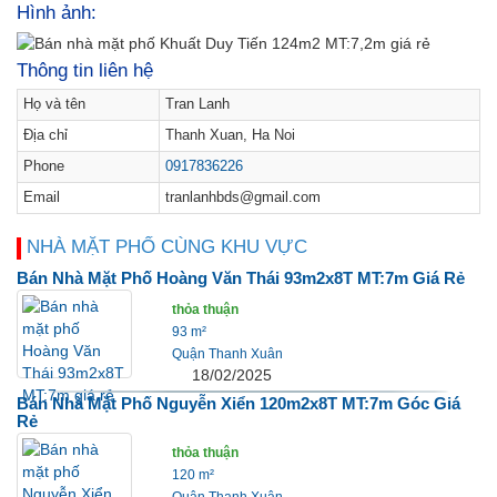
Hình ảnh:
Thông tin liên hệ
Họ và tên
Tran Lanh
Địa chỉ
Thanh Xuan, Ha Noi
Phone
0917836226
Email
tranlanhbds@gmail.com
NHÀ MẶT PHỐ CÙNG KHU VỰC
Bán Nhà Mặt Phố Hoàng Văn Thái 93m2x8T MT:7m Giá Rẻ
thỏa thuận
93 m²
Quận Thanh Xuân
18/02/2025
Bán Nhà Mặt Phố Nguyễn Xiển 120m2x8T MT:7m Góc Giá
Rẻ
thỏa thuận
120 m²
Quận Thanh Xuân