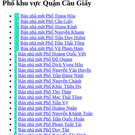
Phố khu vực Quận Cầu Giấy
59
Bán nhà mặt Phố Trung Hòa
18
Bán nhà mặt Phố Cầu Giấy
17
Bán nhà mặt Phố Trung Kính
15
Bán nhà mặt Phố Nguyễn Khang
13
Bán nhà mặt Phố Trần Duy Hưng
11
Bán nhà mặt Phố Trần Thái Tông
10
Bán nhà mặt Phố Vũ Phạm Hàm
9
Bán nhà mặt Phố Hoàng Quốc Việt
9
Bán nhà mặt Phố Đỗ Quang
8
Bán nhà mặt Phố Dịch Vọng Hậu
7
Bán nhà mặt Phố Nguyễn Văn Huyên
7
Bán nhà mặt Phố Trần Đăng Ninh
5
Bán nhà mặt Phố Nguyễn Chánh
5
Bán nhà mặt Phố Khúc Thừa Dụ
5
Bán nhà mặt Phố Thọ Tháp
5
Bán nhà mặt Phố Mạc Thái Tông
5
Bán nhà mặt Phố Trần Vỹ
5
Bán nhà mặt Phố Hoàng Ngân
5
Bán nhà mặt Phố Nguyễn Khánh Toàn
4
Bán nhà mặt Phố Trần Quốc Hoàn
4
Bán nhà mặt Phố Phạm Tuấn Tài
4
Bán nhà mặt Phố Duy Tân