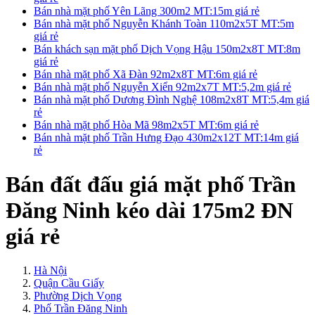
Bán nhà mặt phố Yên Lãng 300m2 MT:15m giá rẻ
Bán nhà mặt phố Nguyễn Khánh Toàn 110m2x5T MT:5m
giá rẻ
Bán khách sạn mặt phố Dịch Vọng Hậu 150m2x8T MT:8m
giá rẻ
Bán nhà mặt phố Xã Đàn 92m2x8T MT:6m giá rẻ
Bán nhà mặt phố Nguyễn Xiển 92m2x7T MT:5,2m giá rẻ
Bán nhà mặt phố Dương Đình Nghệ 108m2x8T MT:5,4m giá
rẻ
Bán nhà mặt phố Hòa Mã 98m2x5T MT:6m giá rẻ
Bán nhà mặt phố Trần Hưng Đạo 430m2x12T MT:14m giá
rẻ
Bán đất đấu giá mặt phố Trần
Đăng Ninh kéo dài 175m2 ĐN
giá rẻ
Hà Nội
Quận Cầu Giấy
Phường Dịch Vọng
Phố Trần Đăng Ninh