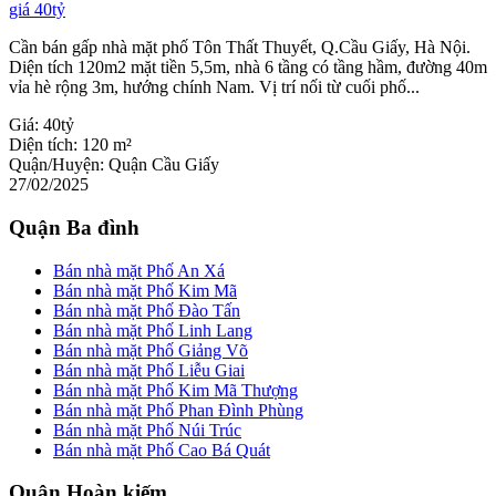
Cần bán gấp nhà mặt phố Tôn Thất Thuyết, Q.Cầu Giấy, Hà Nội.
Diện tích 120m2 mặt tiền 5,5m, nhà 6 tầng có tầng hầm, đường 40m
vỉa hè rộng 3m, hướng chính Nam. Vị trí nối từ cuối phố...
Giá:
40tỷ
Diện tích:
120 m²
Quận/Huyện:
Quận Cầu Giấy
27/02/2025
Quận Ba đình
Bán nhà mặt Phố An Xá
Bán nhà mặt Phố Kim Mã
Bán nhà mặt Phố Đào Tấn
Bán nhà mặt Phố Linh Lang
Bán nhà mặt Phố Giảng Võ
Bán nhà mặt Phố Liễu Giai
Bán nhà mặt Phố Kim Mã Thượng
Bán nhà mặt Phố Phan Đình Phùng
Bán nhà mặt Phố Núi Trúc
Bán nhà mặt Phố Cao Bá Quát
Quận Hoàn kiếm