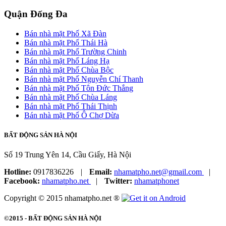
Quận Đống Đa
Bán nhà mặt Phố Xã Đàn
Bán nhà mặt Phố Thái Hà
Bán nhà mặt Phố Trường Chinh
Bán nhà mặt Phố Láng Hạ
Bán nhà mặt Phố Chùa Bộc
Bán nhà mặt Phố Nguyễn Chí Thanh
Bán nhà mặt Phố Tôn Đức Thắng
Bán nhà mặt Phố Chùa Láng
Bán nhà mặt Phố Thái Thịnh
Bán nhà mặt Phố Ô Chợ Dừa
BẤT ĐỘNG SẢN HÀ NỘI
Số 19 Trung Yên 14, Cầu Giấy, Hà Nội
Hotline:
0917836226
|
Email:
nhamatpho.net@gmail.com
|
Facebook:
nhamatpho.net
|
Twitter:
nhamatphonet
Copyright © 2015 nhamatpho.net ®
©2015 -
BẤT ĐỘNG SẢN HÀ NỘI