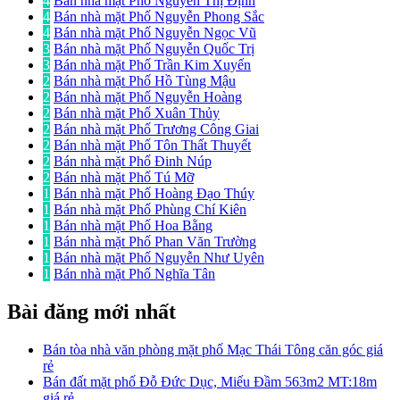
4
Bán nhà mặt Phố Nguyễn Thị Định
4
Bán nhà mặt Phố Nguyễn Phong Sắc
4
Bán nhà mặt Phố Nguyễn Ngọc Vũ
3
Bán nhà mặt Phố Nguyễn Quốc Trị
3
Bán nhà mặt Phố Trần Kim Xuyến
2
Bán nhà mặt Phố Hồ Tùng Mậu
2
Bán nhà mặt Phố Nguyễn Hoàng
2
Bán nhà mặt Phố Xuân Thủy
2
Bán nhà mặt Phố Trương Công Giai
2
Bán nhà mặt Phố Tôn Thất Thuyết
2
Bán nhà mặt Phố Đinh Núp
2
Bán nhà mặt Phố Tú Mỡ
1
Bán nhà mặt Phố Hoàng Đạo Thúy
1
Bán nhà mặt Phố Phùng Chí Kiên
1
Bán nhà mặt Phố Hoa Bằng
1
Bán nhà mặt Phố Phan Văn Trường
1
Bán nhà mặt Phố Nguyễn Như Uyên
1
Bán nhà mặt Phố Nghĩa Tân
Bài đăng mới nhất
Bán tòa nhà văn phòng mặt phố Mạc Thái Tông căn góc giá
rẻ
Bán đất mặt phố Đỗ Đức Dục, Miếu Đầm 563m2 MT:18m
giá rẻ