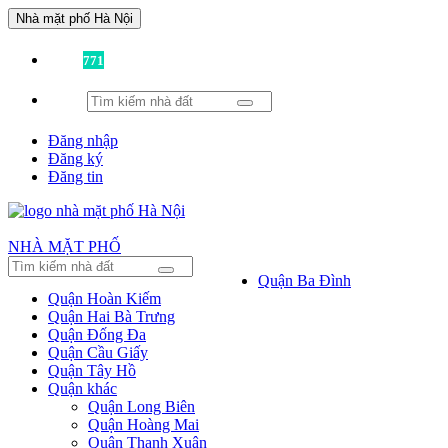
Nhà mặt phố Hà Nội
Đã có
771
tin được đăng!
Đăng nhập
Đăng ký
Đăng tin
NHÀ MẶT PHỐ
Quận Ba Đình
Quận Hoàn Kiếm
Quận Hai Bà Trưng
Quận Đống Đa
Quận Cầu Giấy
Quận Tây Hồ
Quận khác
Quận Long Biên
Quận Hoàng Mai
Quận Thanh Xuân