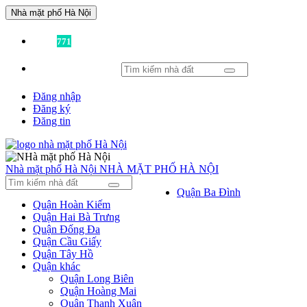
Nhà mặt phố Hà Nội
Đã có
771
tin được đăng!
Đăng nhập
Đăng ký
Đăng tin
Nhà mặt phố Hà Nội
NHÀ MẶT PHỐ HÀ NỘI
Quận Ba Đình
Quận Hoàn Kiếm
Quận Hai Bà Trưng
Quận Đống Đa
Quận Cầu Giấy
Quận Tây Hồ
Quận khác
Quận Long Biên
Quận Hoàng Mai
Quận Thanh Xuân