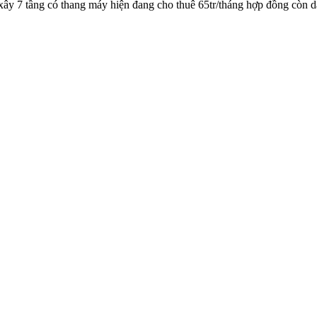
xây 7 tầng có thang máy hiện đang cho thuê 65tr/tháng hợp đồng còn d