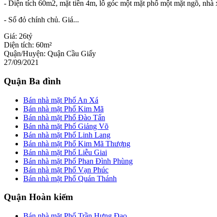
- Diện tích 60m2, mặt tiền 4m, lô góc một mặt phố một mặt ngõ, nhà 
- Sổ đỏ chính chủ. Giá...
Giá:
26tỷ
Diện tích:
60m²
Quận/Huyện:
Quận Cầu Giấy
27/09/2021
Quận Ba đình
Bán nhà mặt Phố An Xá
Bán nhà mặt Phố Kim Mã
Bán nhà mặt Phố Đào Tấn
Bán nhà mặt Phố Giảng Võ
Bán nhà mặt Phố Linh Lang
Bán nhà mặt Phố Kim Mã Thượng
Bán nhà mặt Phố Liễu Giai
Bán nhà mặt Phố Phan Đình Phùng
Bán nhà mặt Phố Vạn Phúc
Bán nhà mặt Phố Quán Thánh
Quận Hoàn kiếm
Bán nhà mặt Phố Trần Hưng Đạo