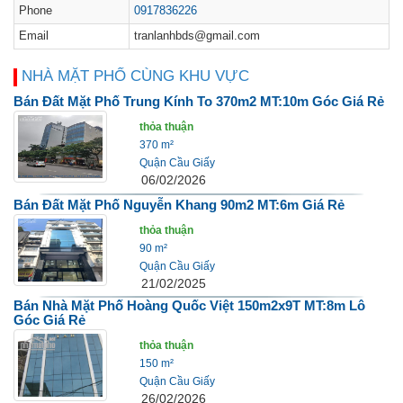
Phone
0917836226
Email
tranlanhbds@gmail.com
NHÀ MẶT PHỐ CÙNG KHU VỰC
Bán Đất Mặt Phố Trung Kính To 370m2 MT:10m Góc Giá Rẻ
thỏa thuận
370 m²
Quận Cầu Giấy
06/02/2026
Bán Đất Mặt Phố Nguyễn Khang 90m2 MT:6m Giá Rẻ
thỏa thuận
90 m²
Quận Cầu Giấy
21/02/2025
Bán Nhà Mặt Phố Hoàng Quốc Việt 150m2x9T MT:8m Lô
Góc Giá Rẻ
thỏa thuận
150 m²
Quận Cầu Giấy
26/02/2026