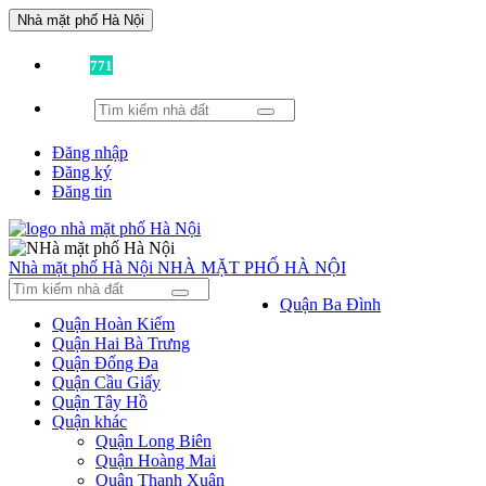
Nhà mặt phố Hà Nội
Đã có
771
tin được đăng!
Đăng nhập
Đăng ký
Đăng tin
Nhà mặt phố Hà Nội
NHÀ MẶT PHỐ HÀ NỘI
Quận Ba Đình
Quận Hoàn Kiếm
Quận Hai Bà Trưng
Quận Đống Đa
Quận Cầu Giấy
Quận Tây Hồ
Quận khác
Quận Long Biên
Quận Hoàng Mai
Quận Thanh Xuân