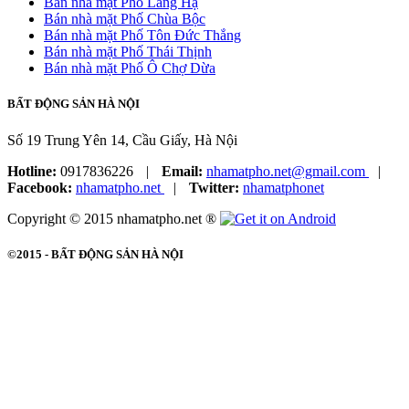
Bán nhà mặt Phố Láng Hạ
Bán nhà mặt Phố Chùa Bộc
Bán nhà mặt Phố Tôn Đức Thắng
Bán nhà mặt Phố Thái Thịnh
Bán nhà mặt Phố Ô Chợ Dừa
BẤT ĐỘNG SẢN HÀ NỘI
Số 19 Trung Yên 14, Cầu Giấy, Hà Nội
Hotline:
0917836226
|
Email:
nhamatpho.net@gmail.com
|
Facebook:
nhamatpho.net
|
Twitter:
nhamatphonet
Copyright © 2015 nhamatpho.net ®
©2015 -
BẤT ĐỘNG SẢN HÀ NỘI