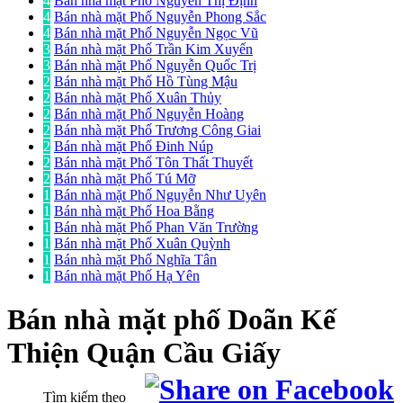
4
Bán nhà mặt Phố Nguyễn Thị Định
4
Bán nhà mặt Phố Nguyễn Phong Sắc
4
Bán nhà mặt Phố Nguyễn Ngọc Vũ
3
Bán nhà mặt Phố Trần Kim Xuyến
3
Bán nhà mặt Phố Nguyễn Quốc Trị
2
Bán nhà mặt Phố Hồ Tùng Mậu
2
Bán nhà mặt Phố Xuân Thủy
2
Bán nhà mặt Phố Nguyễn Hoàng
2
Bán nhà mặt Phố Trương Công Giai
2
Bán nhà mặt Phố Đinh Núp
2
Bán nhà mặt Phố Tôn Thất Thuyết
2
Bán nhà mặt Phố Tú Mỡ
1
Bán nhà mặt Phố Nguyễn Như Uyên
1
Bán nhà mặt Phố Hoa Bằng
1
Bán nhà mặt Phố Phan Văn Trường
1
Bán nhà mặt Phố Xuân Quỳnh
1
Bán nhà mặt Phố Nghĩa Tân
1
Bán nhà mặt Phố Hạ Yên
Bán nhà mặt phố
Doãn Kế
Thiện Quận Cầu Giấy
Tìm kiếm theo