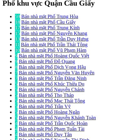
Phố khu vực Quận Cầu Giấy
59
Bán nhà mặt Phố Trung Hòa
18
Bán nhà mặt Phố Cầu Giấy
17
Bán nhà mặt Phố Trung Kính
15
Bán nhà mặt Phố Nguyễn Khang
13
Bán nhà mặt Phố Trần Duy Hưng
11
Bán nhà mặt Phố Trần Thái Tông
10
Bán nhà mặt Phố Vũ Phạm Hàm
9
Bán nhà mặt Phố Hoàng Quốc Việt
9
Bán nhà mặt Phố Đỗ Quang
8
Bán nhà mặt Phố Dịch Vọng Hậu
7
Bán nhà mặt Phố Nguyễn Văn Huyên
7
Bán nhà mặt Phố Trần Đăng Ninh
5
Bán nhà mặt Phố Khúc Thừa Dụ
5
Bán nhà mặt Phố Nguyễn Chánh
5
Bán nhà mặt Phố Thọ Tháp
5
Bán nhà mặt Phố Mạc Thái Tông
5
Bán nhà mặt Phố Trần Vỹ
5
Bán nhà mặt Phố Hoàng Ngân
5
Bán nhà mặt Phố Nguyễn Khánh Toàn
4
Bán nhà mặt Phố Trần Quốc Hoàn
4
Bán nhà mặt Phố Phạm Tuấn Tài
4
Bán nhà mặt Phố Duy Tân