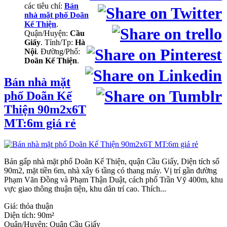
các tiêu chí:
Bán
nhà mặt phố Doãn
Kế Thiện
.
Quận/Huyện:
Cầu
Giấy
. Tỉnh/Tp:
Hà
Nội
. Đường/Phố:
Doãn Kế Thiện
.
Bán nhà mặt
phố Doãn Kế
Thiện 90m2x6T
MT:6m giá rẻ
Bán gấp nhà mặt phố Doãn Kế Thiện, quận Cầu Giấy, Diện tích sổ
90m2, mặt tiền 6m, nhà xây 6 tầng có thang máy. Vị trí gần đường
Phạm Văn Đồng và Phạm Thận Duật, cách phố Trần Vỹ 400m, khu
vực giao thông thuận tiện, khu dân trí cao. Thích...
Giá:
thỏa thuận
Diện tích:
90m²
Quận/Huyện:
Quận Cầu Giấy