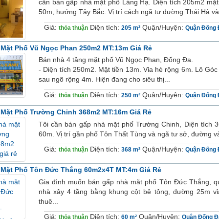
cần bán gấp nhà mặt phố Láng Hạ. Diện tích 205m2 mặt
50m, hướng Tây Bắc. Vị trí cách ngã tư đường Thái Hà v
Giá:
Diện tích:
Quận/Huyện:
thỏa thuận
205 m²
Quận Đống 
 Mặt Phố Vũ Ngọc Phan 250m2 MT:13m Giá Rẻ
Bán nhà 4 tầng mặt phố Vũ Ngọc Phan, Đống Đa.
- Diện tích 250m2. Mặt tiền 13m. Vỉa hè rộng 6m. Lô Gó
sau ngõ rộng 4m. Hiện đang cho siêu thị...
Giá:
Diện tích:
Quận/Huyện:
thỏa thuận
250 m²
Quận Đống 
 Mặt Phố Trường Chinh 368m2 MT:16m Giá Rẻ
Tôi cần bán gấp nhà mặt phố Trường Chinh, Diện tích 
60m. Vị trí gần phố Tôn Thất Tùng và ngã tư sở, đường và
Giá:
Diện tích:
Quận/Huyện:
thỏa thuận
368 m²
Quận Đống 
 Mặt Phố Tôn Đức Thắng 60m2x4T MT:4m Giá Rẻ
Gia đình muốn bán gấp nhà mặt phố Tôn Đức Thắng, qu
nhà xây 4 tầng bằng khung cột bê tông, đường 25m v
thuê...
Giá:
Diện tích:
Quận/Huyện:
thỏa thuận
60 m²
Quận Đống Đ