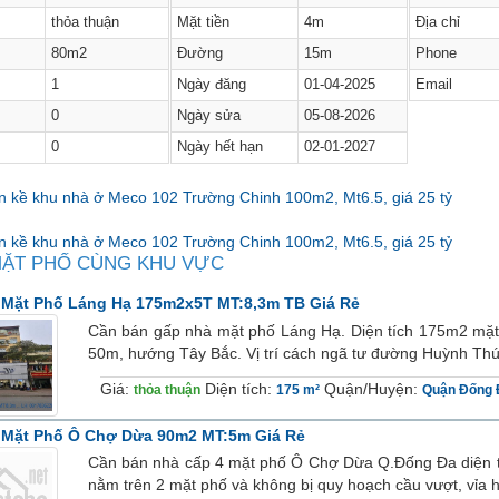
thỏa thuận
Mặt tiền
4m
Địa chỉ
80m2
Đường
15m
Phone
1
Ngày đăng
01-04-2025
Email
0
Ngày sửa
05-08-2026
0
Ngày hết hạn
02-01-2027
ền kề khu nhà ở Meco 102 Trường Chinh 100m2, Mt6.5, giá 25 tỷ
MẶT PHỐ CÙNG KHU VỰC
 Mặt Phố Láng Hạ 175m2x5T MT:8,3m TB Giá Rẻ
Cần bán gấp nhà mặt phố Láng Hạ. Diện tích 175m2 mặt
50m, hướng Tây Bắc. Vị trí cách ngã tư đường Huỳnh Thú
Giá:
Diện tích:
Quận/Huyện:
thỏa thuận
175 m²
Quận Đống 
 Mặt Phố Ô Chợ Dừa 90m2 MT:5m Giá Rẻ
Cần bán nhà cấp 4 mặt phố Ô Chợ Dừa Q.Đống Đa diện tíc
nằm trên 2 mặt phố và không bị quy hoạch cầu vượt, vỉa 