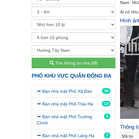
Nam. Nhà 
Ai có nhu
Hình ản
Tìm thông tin nhà đất
PHỐ KHU VỰC QUẬN ĐỐNG ĐA
Bán nhà mặt Phố Xã Đàn
38
Bán nhà mặt Phố Thái Hà
13
Bán nhà mặt Phố Trường
9
Chinh
Thông t
Bán nhà mặt Phố Láng Hạ
7
Mã tin