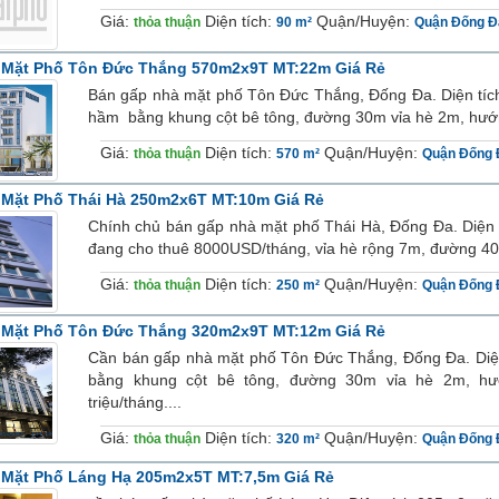
Giá:
Diện tích:
Quận/Huyện:
thỏa thuận
90 m²
Quận Đống Đ
 Mặt Phố Tôn Đức Thắng 570m2x9T MT:22m Giá Rẻ
Bán gấp nhà mặt phố Tôn Đức Thắng, Đống Đa. Diện tíc
hầm bằng khung cột bê tông, đường 30m vỉa hè 2m, hướn
Giá:
Diện tích:
Quận/Huyện:
thỏa thuận
570 m²
Quận Đống 
 Mặt Phố Thái Hà 250m2x6T MT:10m Giá Rẻ
Chính chủ bán gấp nhà mặt phố Thái Hà, Đống Đa. Diện t
đang cho thuê 8000USD/tháng, vỉa hè rộng 7m, đường 40m.
Giá:
Diện tích:
Quận/Huyện:
thỏa thuận
250 m²
Quận Đống 
 Mặt Phố Tôn Đức Thắng 320m2x9T MT:12m Giá Rẻ
Cần bán gấp nhà mặt phố Tôn Đức Thắng, Đống Đa. Diện
bằng khung cột bê tông, đường 30m vỉa hè 2m, hư
triệu/tháng....
Giá:
Diện tích:
Quận/Huyện:
thỏa thuận
320 m²
Quận Đống 
 Mặt Phố Láng Hạ 205m2x5T MT:7,5m Giá Rẻ