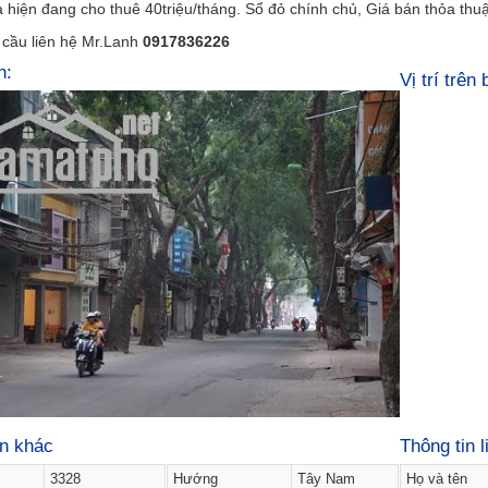
hiện đang cho thuê 40triệu/tháng. Sổ đỏ chính chủ, Giá bán thỏa thu
 cầu liên hệ Mr.Lanh
0917836226
h:
Vị trí trên
in khác
Thông tin l
3328
Hướng
Tây Nam
Họ và tên