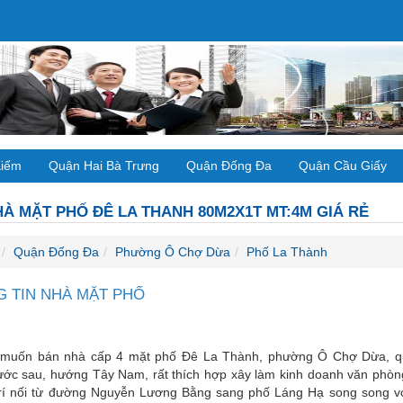
Kiếm
Quận Hai Bà Trưng
Quận Đống Đa
Quận Cầu Giấy
À MẶT PHỐ ĐÊ LA THANH 80M2X1T MT:4M GIÁ RẺ
Quận Đống Đa
Phường Ô Chợ Dừa
Phố La Thành
 TIN NHÀ MẶT PHỐ
 muốn bán nhà cấp 4 mặt phố Đê La Thành, phường Ô Chợ Dừa, qu
ước sau, hướng Tây Nam, rất thích hợp xây làm kinh doanh văn phòng
 trí nối từ đường Nguyễn Lương Bằng sang phố Láng Hạ song song