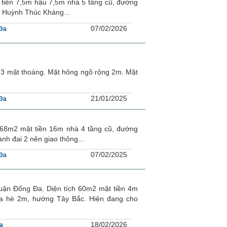
 tiền 7,5m hậu 7,5m nhà 5 tầng cũ, đường
à Huỳnh Thúc Kháng...
07/02/2026
Đa
c 3 mặt thoáng. Mặt hông ngõ rộng 2m. Mặt
21/01/2025
Đa
368m2 mặt tiền 16m nhà 4 tầng cũ, đường
nh đai 2 nên giao thông...
07/02/2025
Đa
ận Đống Đa. Diện tích 60m2 mặt tiền 4m
ỉa hè 2m, hướng Tây Bắc. Hiện đang cho
18/02/2026
a