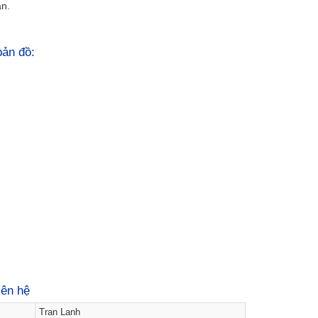
ận.
 bản đồ:
iên hệ
Tran Lanh