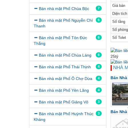
Giá bán
Bán nhà mặt Phố Chùa Bộc
7
Diện tích
Bán nhà mặt Phố Nguyễn Chí
6
Số tầng
Thanh
Số phòng
Bán nhà mặt Phố Tôn Đức
6
Số Tolet
Thắng
Bán li
Bán nhà mặt Phố Chùa Láng
6
25tỷ
Bán nhà mặt Phố Thái Thịnh
4
NHÀ 
Bán Nhà
Bán nhà mặt Phố Ô Chợ Dừa
4
Bán nhà mặt Phố Yên Lãng
4
Bán nhà mặt Phố Giảng Võ
3
Bán Nhà
Bán nhà mặt Phố Huỳnh Thúc
3
Kháng