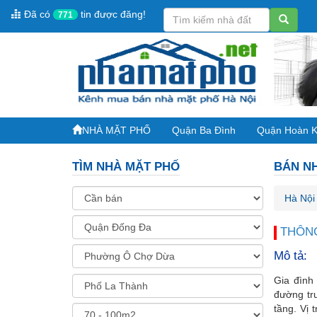
Đã có
tin được đăng!
771
NHÀ MẶT PHỐ
Quận Ba Đình
Quận Hoàn 
TÌM NHÀ MẶT PHỐ
BÁN NH
Hà Nội
THÔNG
Mô tả:
Gia đình
đường tr
tầng. Vị