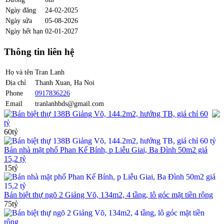
Ngày đăng
24-02-2025
Ngày sửa
05-08-2026
Ngày hết hạn
02-01-2027
Thông tin liên hệ
Họ và tên
Tran Lanh
Địa chỉ
Thanh Xuan, Ha Noi
Phone
0917836226
Email
tranlanhbds@gmail.com
Bán biệt thự 138B Giảng Võ, 144.2m2, hướng TB, giá chỉ 60
tỷ
60tỷ
Bán nhà mặt phố Phan Kế Bính, p Liễu Giai, Ba Đình 50m2 giá
15,2 tỷ
15tỷ
Bán biệt thự ngõ 2 Giảng Võ, 134m2, 4 tầng, lô góc mặt tiền rộng
75tỷ