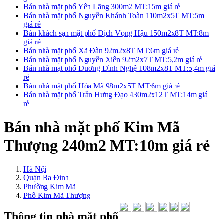
Bán nhà mặt phố Yên Lãng 300m2 MT:15m giá rẻ
Bán nhà mặt phố Nguyễn Khánh Toàn 110m2x5T MT:5m
giá rẻ
Bán khách sạn mặt phố Dịch Vọng Hậu 150m2x8T MT:8m
giá rẻ
Bán nhà mặt phố Xã Đàn 92m2x8T MT:6m giá rẻ
Bán nhà mặt phố Nguyễn Xiển 92m2x7T MT:5,2m giá rẻ
Bán nhà mặt phố Dương Đình Nghệ 108m2x8T MT:5,4m giá
rẻ
Bán nhà mặt phố Hòa Mã 98m2x5T MT:6m giá rẻ
Bán nhà mặt phố Trần Hưng Đạo 430m2x12T MT:14m giá
rẻ
Bán nhà mặt phố Kim Mã
Thượng 240m2 MT:10m giá rẻ
Hà Nội
Quận Ba Đình
Phường Kim Mã
Phố Kim Mã Thượng
Thông tin nhà mặt phố