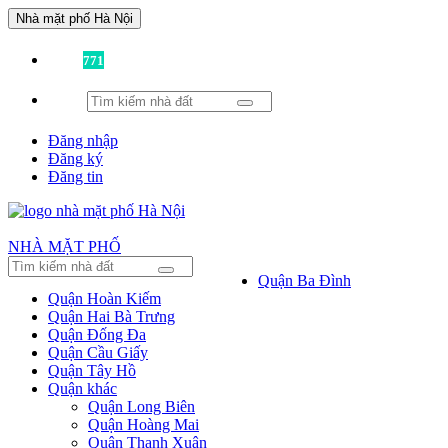
Nhà mặt phố Hà Nội
Đã có
771
tin được đăng!
Đăng nhập
Đăng ký
Đăng tin
NHÀ MẶT PHỐ
Quận Ba Đình
Quận Hoàn Kiếm
Quận Hai Bà Trưng
Quận Đống Đa
Quận Cầu Giấy
Quận Tây Hồ
Quận khác
Quận Long Biên
Quận Hoàng Mai
Quận Thanh Xuân