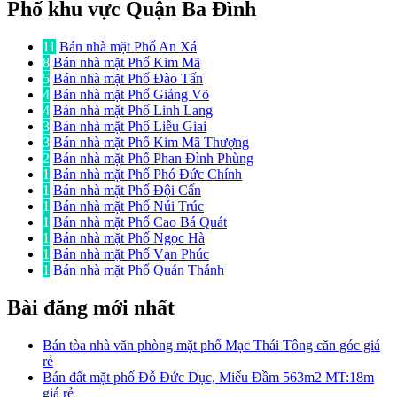
Phố khu vực Quận Ba Đình
11
Bán nhà mặt Phố An Xá
8
Bán nhà mặt Phố Kim Mã
5
Bán nhà mặt Phố Đào Tấn
4
Bán nhà mặt Phố Giảng Võ
4
Bán nhà mặt Phố Linh Lang
3
Bán nhà mặt Phố Liễu Giai
3
Bán nhà mặt Phố Kim Mã Thượng
2
Bán nhà mặt Phố Phan Đình Phùng
1
Bán nhà mặt Phố Phó Đức Chính
1
Bán nhà mặt Phố Đội Cấn
1
Bán nhà mặt Phố Núi Trúc
1
Bán nhà mặt Phố Cao Bá Quát
1
Bán nhà mặt Phố Ngọc Hà
1
Bán nhà mặt Phố Vạn Phúc
1
Bán nhà mặt Phố Quán Thánh
Bài đăng mới nhất
Bán tòa nhà văn phòng mặt phố Mạc Thái Tông căn góc giá
rẻ
Bán đất mặt phố Đỗ Đức Dục, Miếu Đầm 563m2 MT:18m
giá rẻ