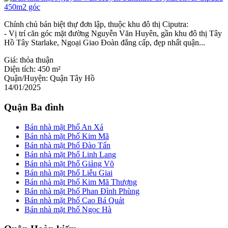
Chính chủ bán biệt thự đơn lập, thuộc khu đô thị Ciputra:
- Vị trí căn góc mặt đường Nguyễn Văn Huyên, gần khu đô thị Tây
Hồ Tây Starlake, Ngoại Giao Đoàn đẳng cấp, đẹp nhất quận...
Giá:
thỏa thuận
Diện tích:
450 m²
Quận/Huyện:
Quận Tây Hồ
14/01/2025
Quận Ba đình
Bán nhà mặt Phố An Xá
Bán nhà mặt Phố Kim Mã
Bán nhà mặt Phố Đào Tấn
Bán nhà mặt Phố Linh Lang
Bán nhà mặt Phố Giảng Võ
Bán nhà mặt Phố Liễu Giai
Bán nhà mặt Phố Kim Mã Thượng
Bán nhà mặt Phố Phan Đình Phùng
Bán nhà mặt Phố Cao Bá Quát
Bán nhà mặt Phố Ngọc Hà