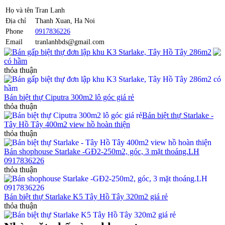
Họ và tên
Tran Lanh
Địa chỉ
Thanh Xuan, Ha Noi
Phone
0917836226
Email
tranlanhbds@gmail.com
Bán gấp biệt thự đơn lập khu K3 Starlake, Tây Hồ Tây 286m2
có hầm
thỏa thuận
Bán biệt thự Ciputra 300m2 lô góc giá rẻ
thỏa thuận
Bán biệt thự Starlake -
Tây Hồ Tây 400m2 view hồ hoàn thiện
thỏa thuận
Bán shophouse Starlake -GĐ2-250m2, góc, 3 mặt thoáng.LH
0917836226
thỏa thuận
Bán biệt thự Starlake K5 Tây Hồ Tây 320m2 giá rẻ
thỏa thuận