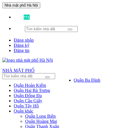
Nhà mặt phố Hà Nội
Đã có
771
tin được đăng!
Đăng nhập
Đăng ký
Đăng tin
NHÀ MẶT PHỐ
Quận Ba Đình
Quận Hoàn Kiếm
Quận Hai Bà Trưng
Quận Đống Đa
Quận Cầu Giấy
Quận Tây Hồ
Quận khác
Quận Long Biên
Quận Hoàng Mai
Quận Thanh Xuân