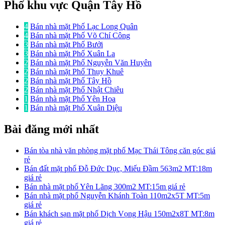
Phố khu vực Quận Tây Hồ
4
Bán nhà mặt Phố Lạc Long Quân
4
Bán nhà mặt Phố Võ Chí Công
3
Bán nhà mặt Phố Bưởi
3
Bán nhà mặt Phố Xuân La
2
Bán nhà mặt Phố Nguyễn Văn Huyên
2
Bán nhà mặt Phố Thụy Khuê
2
Bán nhà mặt Phố Tây Hồ
2
Bán nhà mặt Phố Nhật Chiêu
1
Bán nhà mặt Phố Yên Hoa
1
Bán nhà mặt Phố Xuân Diệu
Bài đăng mới nhất
Bán tòa nhà văn phòng mặt phố Mạc Thái Tông căn góc giá
rẻ
Bán đất mặt phố Đỗ Đức Dục, Miếu Đầm 563m2 MT:18m
giá rẻ
Bán nhà mặt phố Yên Lãng 300m2 MT:15m giá rẻ
Bán nhà mặt phố Nguyễn Khánh Toàn 110m2x5T MT:5m
giá rẻ
Bán khách sạn mặt phố Dịch Vọng Hậu 150m2x8T MT:8m
giá rẻ