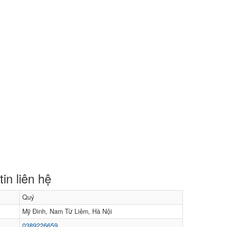
in liên hệ
Quý
Mỹ Đinh, Nam Từ Liêm, Hà Nội
0389226659