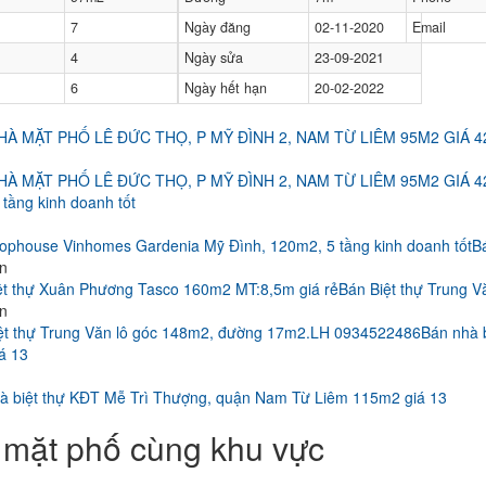
7
Ngày đăng
02-11-2020
Email
4
Ngày sửa
23-09-2021
6
Ngày hết hạn
20-02-2022
HÀ MẶT PHỐ LÊ ĐỨC THỌ, P MỸ ĐÌNH 2, NAM TỪ LIÊM 95M2 GIÁ 4
tầng kinh doanh tốt
B
ận
Bán Biệt thự Trung 
ận
Bán nhà 
á 13
mặt phố cùng khu vực