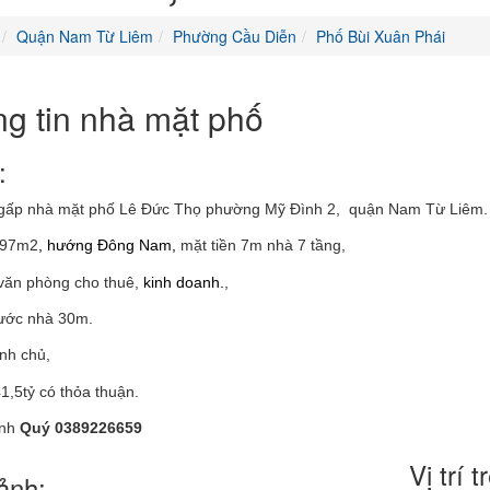
Quận Nam Từ Liêm
Phường Cầu Diễn
Phố Bùi Xuân Phái
g tin nhà mặt phố
:
gấp nhà mặt phố Lê Đức Thọ phường Mỹ Đình 2,
quận Nam Từ Liêm.
h 97m2
, hướng Đông Nam,
mặt tiền 7m nhà 7 tầng,
 văn phòng cho thuê,
kinh doanh.
,
ước nhà 30m.
nh chủ,
1,5tỷ có thỏa thuận.
anh
Quý 0389226659
Vị trí 
ảnh: