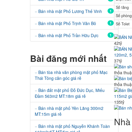
Số tầng
Bán nhà mặt Phố Lương Thế Vinh
1
Số phòng
Bán nhà mặt Phố Trịnh Văn Bô
1
Số Tolet
Bán nhà mặt Phố Trần Hữu Dực
1
BÁN N
42tỷ
Bài đăng mới nhất
120m2, 5 
37tỷ
Bán tòa nhà văn phòng mặt phố Mạc
thỏa thu
Thái Tông căn góc giá rẻ
thỏa thu
Bán đất mặt phố Đỗ Đức Dục, Miếu
Đầm 563m2 MT:18m giá rẻ
115m2 gi
135tỷ
Bán nhà mặt phố Yên Lãng 300m2
MT:15m giá rẻ
Nhà 
Bán nhà mặt phố Nguyễn Khánh Toàn
110m2x5T MT:5m giá rẻ