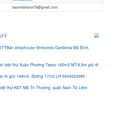
bannhahanoi75@gmail.com
2TỶ
Bán shophouse Vinhomes Gardenia Mỹ Đình,
án biệt thự Xuân Phương Tasco 160m2 MT:8,5m giá rẻ
Văn lô góc 148m2, đường 17m2.LH 0934522486
biệt thự KĐT Mễ Trì Thượng, quận Nam Từ Liêm