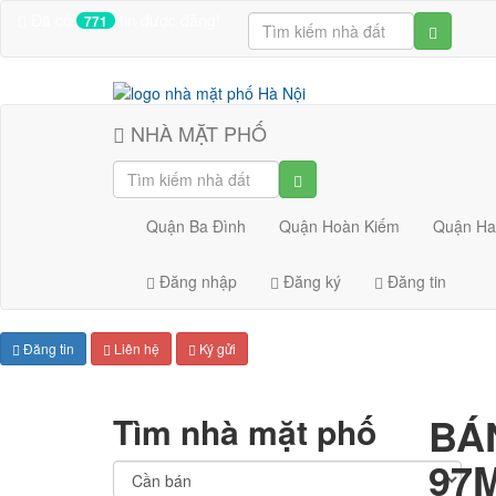
Đã có
tin được đăng!
771
NHÀ MẶT PHỐ
Quận Ba Đình
Quận Hoàn Kiếm
Quận Ha
Đăng nhập
Đăng ký
Đăng tin
Đăng tin
Liên hệ
Ký gửi
BÁ
Tìm nhà mặt phố
97M