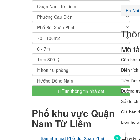
Hà Nội
Thôn
Mô tả
Cần bán 
Diện tíc
Tiện làm
Tìm thông tin nhà đất
Đường tr
Sổ đỏ chí
Phố khu vực Quận
Giá bán 4
Nam Từ Liêm
Liên hệ 
Hình 
Bán nhà mặt Phố Bùi Xuân Phái
9