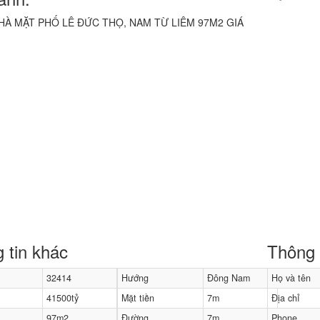
 tin khác
Thông t
32414
Hướng
Đông Nam
Họ và tên
41500tỷ
Mặt tiền
7m
Địa chỉ
97m2
Đường
7m
Phone