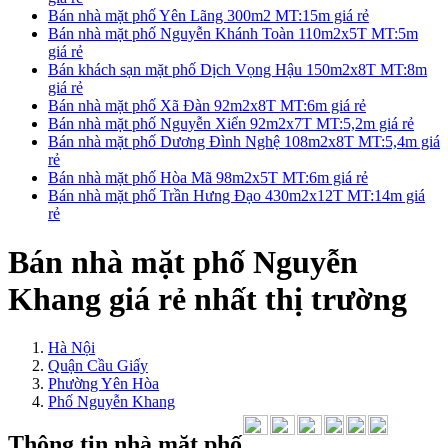
Bán nhà mặt phố Yên Lãng 300m2 MT:15m giá rẻ
Bán nhà mặt phố Nguyễn Khánh Toàn 110m2x5T MT:5m
giá rẻ
Bán khách sạn mặt phố Dịch Vọng Hậu 150m2x8T MT:8m
giá rẻ
Bán nhà mặt phố Xã Đàn 92m2x8T MT:6m giá rẻ
Bán nhà mặt phố Nguyễn Xiển 92m2x7T MT:5,2m giá rẻ
Bán nhà mặt phố Dương Đình Nghệ 108m2x8T MT:5,4m giá
rẻ
Bán nhà mặt phố Hòa Mã 98m2x5T MT:6m giá rẻ
Bán nhà mặt phố Trần Hưng Đạo 430m2x12T MT:14m giá
rẻ
Bán nhà mặt phố Nguyễn
Khang giá rẻ nhất thị trường
Hà Nội
Quận Cầu Giấy
Phường Yên Hòa
Phố Nguyễn Khang
Thông tin nhà mặt phố