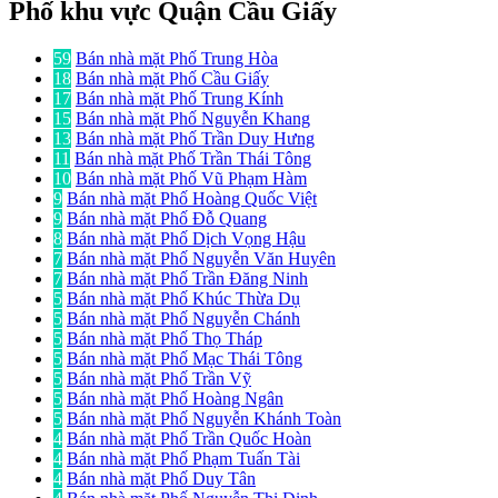
Phố khu vực Quận Cầu Giấy
59
Bán nhà mặt Phố Trung Hòa
18
Bán nhà mặt Phố Cầu Giấy
17
Bán nhà mặt Phố Trung Kính
15
Bán nhà mặt Phố Nguyễn Khang
13
Bán nhà mặt Phố Trần Duy Hưng
11
Bán nhà mặt Phố Trần Thái Tông
10
Bán nhà mặt Phố Vũ Phạm Hàm
9
Bán nhà mặt Phố Hoàng Quốc Việt
9
Bán nhà mặt Phố Đỗ Quang
8
Bán nhà mặt Phố Dịch Vọng Hậu
7
Bán nhà mặt Phố Nguyễn Văn Huyên
7
Bán nhà mặt Phố Trần Đăng Ninh
5
Bán nhà mặt Phố Khúc Thừa Dụ
5
Bán nhà mặt Phố Nguyễn Chánh
5
Bán nhà mặt Phố Thọ Tháp
5
Bán nhà mặt Phố Mạc Thái Tông
5
Bán nhà mặt Phố Trần Vỹ
5
Bán nhà mặt Phố Hoàng Ngân
5
Bán nhà mặt Phố Nguyễn Khánh Toàn
4
Bán nhà mặt Phố Trần Quốc Hoàn
4
Bán nhà mặt Phố Phạm Tuấn Tài
4
Bán nhà mặt Phố Duy Tân