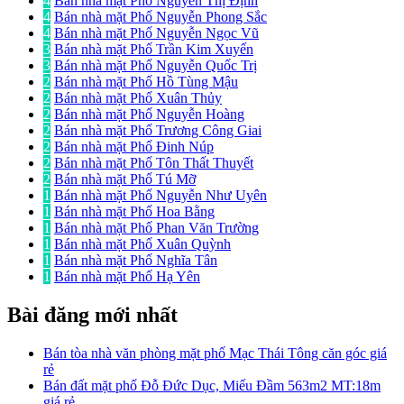
4
Bán nhà mặt Phố Nguyễn Thị Định
4
Bán nhà mặt Phố Nguyễn Phong Sắc
4
Bán nhà mặt Phố Nguyễn Ngọc Vũ
3
Bán nhà mặt Phố Trần Kim Xuyến
3
Bán nhà mặt Phố Nguyễn Quốc Trị
2
Bán nhà mặt Phố Hồ Tùng Mậu
2
Bán nhà mặt Phố Xuân Thủy
2
Bán nhà mặt Phố Nguyễn Hoàng
2
Bán nhà mặt Phố Trương Công Giai
2
Bán nhà mặt Phố Đinh Núp
2
Bán nhà mặt Phố Tôn Thất Thuyết
2
Bán nhà mặt Phố Tú Mỡ
1
Bán nhà mặt Phố Nguyễn Như Uyên
1
Bán nhà mặt Phố Hoa Bằng
1
Bán nhà mặt Phố Phan Văn Trường
1
Bán nhà mặt Phố Xuân Quỳnh
1
Bán nhà mặt Phố Nghĩa Tân
1
Bán nhà mặt Phố Hạ Yên
Bài đăng mới nhất
Bán tòa nhà văn phòng mặt phố Mạc Thái Tông căn góc giá
rẻ
Bán đất mặt phố Đỗ Đức Dục, Miếu Đầm 563m2 MT:18m
giá rẻ