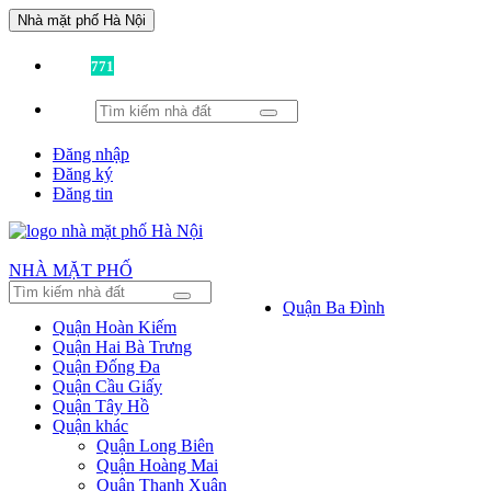
Nhà mặt phố Hà Nội
Đã có
771
tin được đăng!
Đăng nhập
Đăng ký
Đăng tin
NHÀ MẶT PHỐ
Quận Ba Đình
Quận Hoàn Kiếm
Quận Hai Bà Trưng
Quận Đống Đa
Quận Cầu Giấy
Quận Tây Hồ
Quận khác
Quận Long Biên
Quận Hoàng Mai
Quận Thanh Xuân