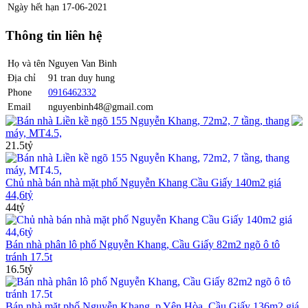
Ngày hết hạn
17-06-2021
Thông tin liên hệ
Họ và tên
Nguyen Van Binh
Địa chỉ
91 tran duy hung
Phone
0916462332
Email
nguyenbinh48@gmail.com
Bán nhà Liền kề ngõ 155 Nguyễn Khang, 72m2, 7 tầng, thang
máy, MT4.5,
21.5tỷ
Chủ nhà bán nhà mặt phố Nguyễn Khang Cầu Giấy 140m2 giá
44,6tỷ
44tỷ
Bán nhà phân lô phố Nguyễn Khang, Cầu Giấy 82m2 ngõ ô tô
tránh 17.5t
16.5tỷ
Bán nhà mặt phố Nguyễn Khang, p Yên Hòa, Cầu Giấy 136m2 giá