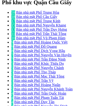
Phố khu vực Quận Cầu Giấy
59
Bán nhà mặt Phố Trung Hòa
18
Bán nhà mặt Phố Cầu Giấy
17
Bán nhà mặt Phố Trung Kính
15
Bán nhà mặt Phố Nguyễn Khang
13
Bán nhà mặt Phố Trần Duy Hưng
11
Bán nhà mặt Phố Trần Thái Tông
10
Bán nhà mặt Phố Vũ Phạm Hàm
9
Bán nhà mặt Phố Hoàng Quốc Việt
9
Bán nhà mặt Phố Đỗ Quang
8
Bán nhà mặt Phố Dịch Vọng Hậu
7
Bán nhà mặt Phố Nguyễn Văn Huyên
7
Bán nhà mặt Phố Trần Đăng Ninh
5
Bán nhà mặt Phố Khúc Thừa Dụ
5
Bán nhà mặt Phố Nguyễn Chánh
5
Bán nhà mặt Phố Thọ Tháp
5
Bán nhà mặt Phố Mạc Thái Tông
5
Bán nhà mặt Phố Trần Vỹ
5
Bán nhà mặt Phố Hoàng Ngân
5
Bán nhà mặt Phố Nguyễn Khánh Toàn
4
Bán nhà mặt Phố Trần Quốc Hoàn
4
Bán nhà mặt Phố Phạm Tuấn Tài
4
Bán nhà mặt Phố Duy Tân