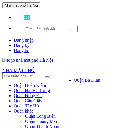
Nhà mặt phố Hà Nội
Đã có
771
tin được đăng!
Đăng nhập
Đăng ký
Đăng tin
NHÀ MẶT PHỐ
Quận Ba Đình
Quận Hoàn Kiếm
Quận Hai Bà Trưng
Quận Đống Đa
Quận Cầu Giấy
Quận Tây Hồ
Quận khác
Quận Long Biên
Quận Hoàng Mai
Quận Thanh Xuân