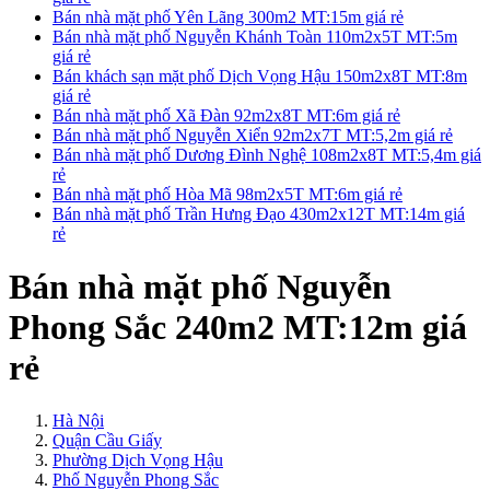
Bán nhà mặt phố Yên Lãng 300m2 MT:15m giá rẻ
Bán nhà mặt phố Nguyễn Khánh Toàn 110m2x5T MT:5m
giá rẻ
Bán khách sạn mặt phố Dịch Vọng Hậu 150m2x8T MT:8m
giá rẻ
Bán nhà mặt phố Xã Đàn 92m2x8T MT:6m giá rẻ
Bán nhà mặt phố Nguyễn Xiển 92m2x7T MT:5,2m giá rẻ
Bán nhà mặt phố Dương Đình Nghệ 108m2x8T MT:5,4m giá
rẻ
Bán nhà mặt phố Hòa Mã 98m2x5T MT:6m giá rẻ
Bán nhà mặt phố Trần Hưng Đạo 430m2x12T MT:14m giá
rẻ
Bán nhà mặt phố Nguyễn
Phong Sắc 240m2 MT:12m giá
rẻ
Hà Nội
Quận Cầu Giấy
Phường Dịch Vọng Hậu
Phố Nguyễn Phong Sắc