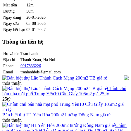
Mặt tiền
12m
Đường
50m
Ngày đăng
20-01-2026
Ngày sửa
05-08-2026
Ngày hết hạn
02-01-2027
Thông tin liên hệ
Họ và tên
Tran Lanh
Địa chỉ
Thanh Xuan, Ha Noi
Phone
0917836226
Email
tranlanhbds@gmail.com
Bán biệt thự Lão Thành Cách Mạng 200m2 TB giá rẻ
thỏa thuận
Chính chủ
bán nhà mặt phố Trung Yên10 Cầu Giấy 105m2 giá 25 tỷ
25tỷ
Bán biệt thự H1 Yên Hòa 200m2 hướng Đông Nam giá rẻ
thỏa thuận
Chính
chủ Bán nhà ngõ 204 Trần Duy Hưng, Cầu Giấy 100m2 giá 21tỷ