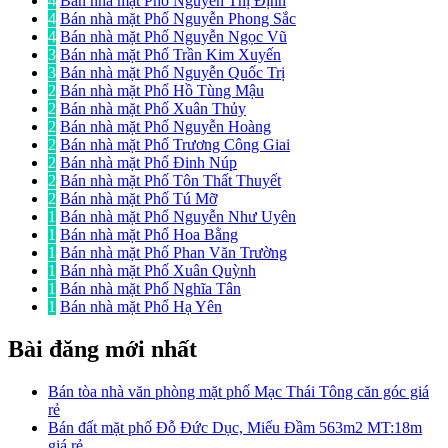
4
Bán nhà mặt Phố Nguyễn Thị Định
4
Bán nhà mặt Phố Nguyễn Phong Sắc
4
Bán nhà mặt Phố Nguyễn Ngọc Vũ
3
Bán nhà mặt Phố Trần Kim Xuyến
3
Bán nhà mặt Phố Nguyễn Quốc Trị
2
Bán nhà mặt Phố Hồ Tùng Mậu
2
Bán nhà mặt Phố Xuân Thủy
2
Bán nhà mặt Phố Nguyễn Hoàng
2
Bán nhà mặt Phố Trương Công Giai
2
Bán nhà mặt Phố Đinh Núp
2
Bán nhà mặt Phố Tôn Thất Thuyết
2
Bán nhà mặt Phố Tú Mỡ
1
Bán nhà mặt Phố Nguyễn Như Uyên
1
Bán nhà mặt Phố Hoa Bằng
1
Bán nhà mặt Phố Phan Văn Trường
1
Bán nhà mặt Phố Xuân Quỳnh
1
Bán nhà mặt Phố Nghĩa Tân
1
Bán nhà mặt Phố Hạ Yên
Bài đăng mới nhất
Bán tòa nhà văn phòng mặt phố Mạc Thái Tông căn góc giá
rẻ
Bán đất mặt phố Đỗ Đức Dục, Miếu Đầm 563m2 MT:18m
giá rẻ