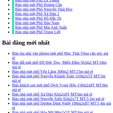
1
Bán nhà mặt Phố La Thành
1
Bán nhà mặt Phố Hoàng Cầu
1
Bán nhà mặt Phố Nguyễn Thái Học
1
Bán nhà mặt Phố Xã Đàn 2
1
Bán nhà mặt Phố Hồ Đắc Di
1
Bán nhà mặt Phố Hào Nam
1
Bán nhà mặt Phố Mai Anh Tuấn
1
Bán nhà mặt Phố Trung Liệt
Bài đăng mới nhất
Bán tòa nhà văn phòng mặt phố Mạc Thái Tông căn góc giá
rẻ
Bán đất mặt phố Đỗ Đức Dục, Miếu Đầm 563m2 MT:18m
giá rẻ
Bán nhà mặt phố Yên Lãng 300m2 MT:15m giá rẻ
Bán nhà mặt phố Nguyễn Khánh Toàn 110m2x5T MT:5m
giá rẻ
Bán khách sạn mặt phố Dịch Vọng Hậu 150m2x8T MT:8m
giá rẻ
Bán nhà mặt phố Xã Đàn 92m2x8T MT:6m giá rẻ
Bán nhà mặt phố Nguyễn Xiển 92m2x7T MT:5,2m giá rẻ
Bán nhà mặt phố Dương Đình Nghệ 108m2x8T MT:5,4m giá
rẻ
Bán nhà mặt phố Hòa Mã 98m2x5T MT:6m giá rẻ