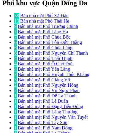
Phố khu vực Quận Đống Đa
38
Bán nhà mặt Phố Xã Đàn
13
Bán nhà mặt Phố Thái Hà
9
Bán nhà mặt Phố Trường Chinh
7
Bán nhà mặt Phố Láng Hạ
7
Bán nhà mặt Phố Chùa Bộc
6
Bán nhà mặt Phố Tôn Đức Thắng
6
Bán nhà mặt Phố Chùa Láng
6
Bán nhà mặt Phố Nguyễn Chí Thanh
4
Bán nhà mặt Phố Thái Thịnh
4
Bán nhà mặt Phố Ô Chợ Dừa
4
Bán nhà mặt Phố Yên Lãng
3
Bán nhà mặt Phố Huỳnh Thúc Kháng
3
Bán nhà mặt Phố Giảng Võ
2
Bán nhà mặt Phố Nguyên Hồng
2
Bán nhà mặt Phố Vũ Ngọc Phan
1
Bán nhà mặt Phố Đê La Thành
1
Bán nhà mặt Phố Lê Duẩn
1
Bán nhà mặt Phố Đặng Tiến Đông
1
Bán nhà mặt Phố Láng Thượng
1
Bán nhà mặt Phố Nguyễn Văn Tuyết
1
Bán nhà mặt Phố Tây Sơn
1
Bán nhà mặt Phố Nam Đồng