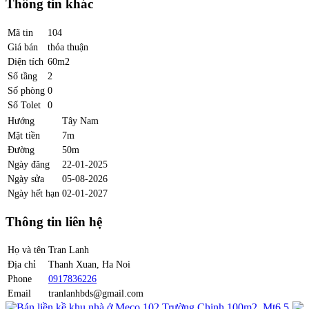
Thông tin khác
Mã tin
104
Giá bán
thỏa thuận
Diện tích
60m2
Số tầng
2
Số phòng
0
Số Tolet
0
Hướng
Tây Nam
Mặt tiền
7m
Đường
50m
Ngày đăng
22-01-2025
Ngày sửa
05-08-2026
Ngày hết hạn
02-01-2027
Thông tin liên hệ
Họ và tên
Tran Lanh
Địa chỉ
Thanh Xuan, Ha Noi
Phone
0917836226
Email
tranlanhbds@gmail.com
Bán liền kề khu nhà ở Meco 102 Trường Chinh 100m2, Mt6.5,