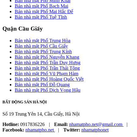
Bán nhà mặt Phố Minh Khai
Bán nhà mặt Phố Bạch Mai
Bán nhà mặt Phố Mai Hắc Đế
Bán nhà mặt Phố Tuệ Tĩnh
Quận Cầu Giấy
Bán nhà mặt Phố Trung Hòa
Bán nhà mặt Phố Cầu Giấy
Bán nhà mặt Phố Trung Kính
Bán nhà mặt Phố Nguyễn Khang
Bán nhà mặt Phố Trần Duy Hưng
Bán nhà mặt Phố Trần Thái Tông
Bán nhà mặt Phố Vũ Phạm Hàm
Bán nhà mặt Phố Hoàng Quốc Việt
Bán nhà mặt Phố Đỗ Quang
Bán nhà mặt Phố Dịch Vọng Hậu
BẤT ĐỘNG SẢN HÀ NỘI
Số 19 Trung Yên 14, Cầu Giấy, Hà Nội
Hotline:
0917836226
|
Email:
nhamatpho.net@gmail.com
|
Facebook:
nhamatpho.net
|
Twitter:
nhamatphonet