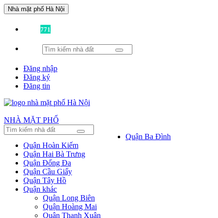
Nhà mặt phố Hà Nội
Đã có
771
tin được đăng!
Đăng nhập
Đăng ký
Đăng tin
NHÀ MẶT PHỐ
Quận Ba Đình
Quận Hoàn Kiếm
Quận Hai Bà Trưng
Quận Đống Đa
Quận Cầu Giấy
Quận Tây Hồ
Quận khác
Quận Long Biên
Quận Hoàng Mai
Quận Thanh Xuân