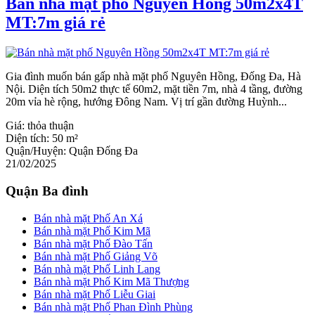
Bán nhà mặt phố Nguyên Hồng 50m2x4T
MT:7m giá rẻ
Gia đình muốn bán gấp nhà mặt phố Nguyên Hồng, Đống Đa, Hà
Nội. Diện tích 50m2 thực tế 60m2, mặt tiền 7m, nhà 4 tầng, đường
20m vỉa hè rộng, hướng Đông Nam. Vị trí gần đường Huỳnh...
Giá:
thỏa thuận
Diện tích:
50 m²
Quận/Huyện:
Quận Đống Đa
21/02/2025
Quận Ba đình
Bán nhà mặt Phố An Xá
Bán nhà mặt Phố Kim Mã
Bán nhà mặt Phố Đào Tấn
Bán nhà mặt Phố Giảng Võ
Bán nhà mặt Phố Linh Lang
Bán nhà mặt Phố Kim Mã Thượng
Bán nhà mặt Phố Liễu Giai
Bán nhà mặt Phố Phan Đình Phùng